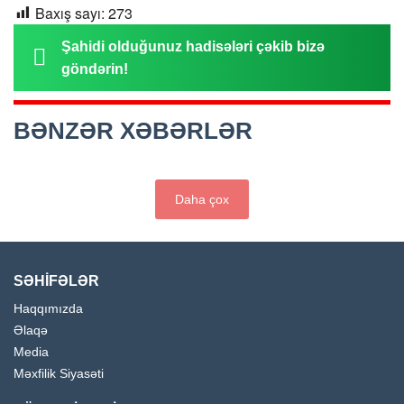
Baxış sayı:
273
Şahidi olduğunuz hadisələri çəkib bizə
göndərin!
BƏNZƏR XƏBƏRLƏR
Daha çox
SƏHİFƏLƏR
Haqqımızda
Əlaqə
Media
Məxfilik Siyasəti