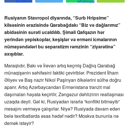
Rusiyanın Stavropol diyarında, “Surb Hripsime”
kilsəsinin ərazisində Qarabağdakı “Biz və dağlarımız”
abidəsinin surəti ucaldılıb. Şimali Qafqazın hər
yerindən yepiskoplar, keşişlər və erməni icmalarının
nümayəndələri bu separatizm rəmzinin “ziyarətinə”
axışıblar.
Maraqlıdır, Bakı və İrəvan artıq keçmiş Dağlıq Qarabağ
münaqişənin səhifəsini faktiki çeviriblər. Prezident İlham
Əliyev və Baş nazir Nikol Paşinyan ölkələrini sülhə doğru
aparır. Artıq Azərbaycandan Ermənistana tranzit mal
daşımaları həyata keçirilir, Zəngəzur dəhlizinin reallaşması
uzaqda deyil. Gəl ki, Rusiyadan israrla “konflikt bitməyib”
mesajını verməyə çalışırlar. Niyə? Rusiyada davam edən
belə təxribatlarda əsas hədəf nədir? Moskva bununla nə
demək istəyir?