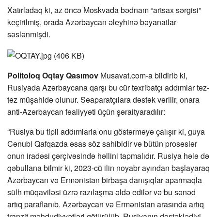
Xatırladaq ki, az öncə Moskvada bədnam “artsax sərgisi”
keçirilmiş, orada Azərbaycan əleyhinə bəyanatlar
səslənmişdi.
Politoloq Oqtay Qasımov
Musavat.com-a bildirib ki,
Rusiyada Azərbaycana qarşı bu cür təxribatçı addımlar tez-
tez müşahidə olunur. Seaparatçılara dəstək verilir, onara
anti-Azərbaycan fəaliyyəti üçün şəraityaradılır:
“Rusiya bu tipli addımlarla onu göstərməyə çalışır ki, guya
Cənubi Qafqazda əsas söz sahibidir və bütün proseslər
onun iradəsi çərçivəsində həllini tapmalıdır. Rusiya hələ də
qəbullana bilmir ki, 2023-cü ilin noyabr ayından başlayaraq
Azərbaycan və Ermənistan birbaşa danışıqlar aparmaqla
sülh müqaviləsi üzrə razılaşma əldə edilər və bu sənəd
artıq paraflanıb. Azərbaycan və Ermənistan arasında artıq
tranzit məhdudiyyətləri götürülüb. Rusiyanın dəstəklədiyi