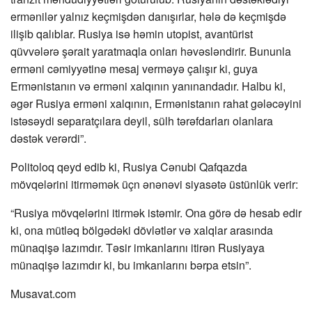
ermənilər yalnız keçmişdən danışırlar, hələ də keçmişdə
ilişib qalıblar. Rusiya isə həmin utopist, avantürist
qüvvələrə şərait yaratmaqla onları həvəsləndirir. Bununla
erməni cəmiyyətinə mesaj verməyə çalışır ki, guya
Ermənistanın və erməni xalqının yanınandadır. Halbu ki,
əgər Rusiya erməni xalqının, Ermənistanın rahat gələcəyini
istəsəydi separatçılara deyil, sülh tərəfdarları olanlara
dəstək verərdi”.
Politoloq qeyd edib ki, Rusiya Cənubi Qafqazda
mövqelərini itirməmək üçn ənənəvi siyasətə üstünlük verir:
“Rusiya mövqelərini itirmək istəmir. Ona görə də hesab edir
ki, ona mütləq bölgədəki dövlətlər və xalqlar arasında
münaqişə lazımdır. Təsir imkanlarını itirən Rusiyaya
münaqişə lazımdır ki, bu imkanlarını bərpa etsin”.
Musavat.com