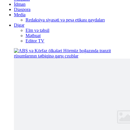
İdman
Diaspora
Media
Redaksiya siyasəti və peşə etikası qaydaları
Digər
Elm və təhsil
Mətbuat
Editor TV