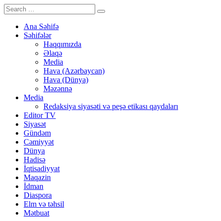
Ana Səhifə
Səhifələr
Haqqımızda
Əlaqə
Media
Hava (Azərbaycan)
Hava (Dünya)
Məzənnə
Media
Redaksiya siyasəti və peşə etikası qaydaları
Editor TV
Siyasət
Gündəm
Cəmiyyət
Dünya
Hadisə
İqtisadiyyat
Maqazin
İdman
Diaspora
Elm və təhsil
Mətbuat