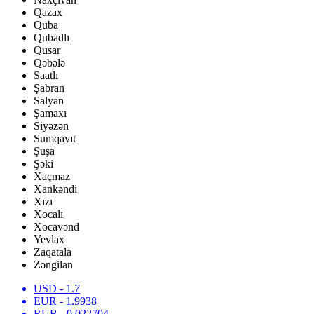
Qazax
Quba
Qubadlı
Qusar
Qəbələ
Saatlı
Şabran
Salyan
Şamaxı
Siyəzən
Sumqayıt
Şuşa
Şəki
Xaçmaz
Xankəndi
Xızı
Xocalı
Xocavənd
Yevlax
Zaqatala
Zəngilan
USD
- 1.7
EUR
- 1.9938
RUB
- 0.022704