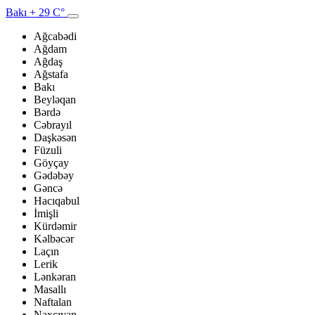
Bakı
+ 29 C°
Ağcabədi
Ağdam
Ağdaş
Ağstafa
Bakı
Beyləqan
Bərdə
Cəbrayıl
Daşkəsən
Füzuli
Göyçay
Gədəbəy
Gəncə
Hacıqabul
İmişli
Kürdəmir
Kəlbəcər
Laçın
Lerik
Lənkəran
Masallı
Naftalan
Naxçıvan