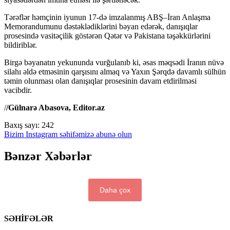
Tərəflər həmçinin iyunun 17-də imzalanmış ABŞ–İran Anlaşma
Memorandumunu dəstəklədiklərini bəyan edərək, danışıqlar
prosesində vasitəçilik göstərən Qətər və Pakistana təşəkkürlərini
bildiriblər.
Birgə bəyanatın yekununda vurğulanıb ki, əsas məqsədi İranın nüvə
silahı əldə etməsinin qarşısını almaq və Yaxın Şərqdə davamlı sülhün
təmin olunması olan danışıqlar prosesinin davam etdirilməsi
vacibdir.
/
/Gülnarə Abasova, Editor.az
Baxış sayı:
242
Bizim Instagram səhifəmizə abunə olun
Bənzər Xəbərlər
Daha çox
SƏHİFƏLƏR