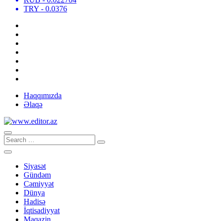
TRY
- 0.0376
Haqqımızda
Əlaqə
Siyasət
Gündəm
Cəmiyyət
Dünya
Hadisə
İqtisadiyyat
Maqazin