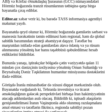
ABŞ və Körfəz Əməkdaşlıq Şurasının (GCC) nümayəndələri
Hörmüz boğazında tranzit rüsumlarının tətbiqinə qarşı birgə
bəyanatla çıxış ediblər.
Editor.az
xəbər verir ki, bu barədə TASS informasiya agentliyi
məlumat yayıb.
Bəyanatda qeyd olunur ki, Hörmüz boğazında gəmilərin sərbəst və
maneəsiz hərəkətinin təmin edilməsi həm regional, həm də qlobal
sabitlik baxımından strateji əhəmiyyət daşıyır. Tərəflər bu
marşrutdan istifadə edən gəmilərdən əlavə ödəniş və ya rüsum
alınmasına yönəlmiş hər hansı təşəbbüsü qəbuledilməz hesab
etdiklərini bildiriblər.
Bununla yanaşı, iştirakçılar bölgədə çətin vəziyyətdə qalan 11
mindən çox dənizçinin təxliyəsinə yönəlmiş Oman Sultanlığı və
Beynəlxalq Dəniz Təşkilatının humanitar missiyasına dəstəklərini
ifadə ediblər.
Görüşdə İranla münasibətlər də xüsusi diqqət mərkəzində olub.
Bəyanatda vurğulanıb ki, Tehranla investisiya və ticarət
əməkdaşlığının gələcək perspektivləri birbaşa İran hakimiyyətinin
atacağı addımlardan asılı olacaq. Bildirilib ki, iqtisadi əlaqələrin
genişləndirilməsi İranın Vaşinqtonla əldə olunmuş razılaşmalara
əməl etməsi və tərəflərin fikrincə, regionda sabitliyi pozan
siyasətlərdən imtina etməsi ilə şərtlənəcək.