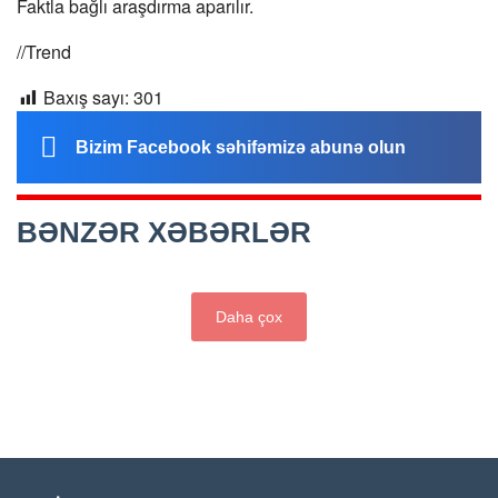
Faktla bağlı araşdırma aparılır.
//Trend
Baxış sayı:
301
Bizim Facebook səhifəmizə abunə olun
BƏNZƏR XƏBƏRLƏR
Daha çox