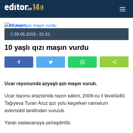
09.05.2019 - 01:51
10 yaşlı qızı maşın vurdu
Ucar rayonunda azyaşlı qızı maşın vurub.
Ucar rayonu ərazisində rayon sakini, 2009-cu il təvəllüdlü
Tağıyeva Turan Aruz qızı yolu keçərkən naməlum
avtomobil tərəfindən vurulub.
Yaralı xəstəxanaya yerləşdirilib.