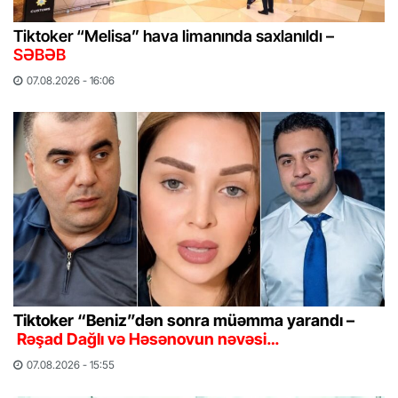
Tiktoker “Melisa” hava limanında saxlanıldı –
SƏBƏB
07.08.2026 - 16:06
Tiktoker “Beniz”dən sonra müəmma yarandı –
Rəşad Dağlı və Həsənovun nəvəsi…
07.08.2026 - 15:55