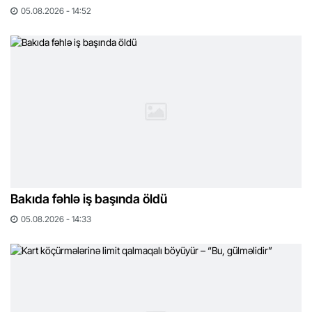
05.08.2026 - 14:52
Bakıda fəhlə iş başında öldü
05.08.2026 - 14:33