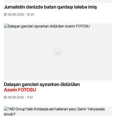
Jurnalistin dənizdə batan qardaşı tələbə imiş
06.08.2026 - 12:20
Dalaşan gəncləri ayırarkən öldürülən
Azərin FOTOSU
06.08.2026 - 11:47