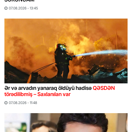
07.08.2026 - 13:45
Ər və arvadın yanaraq öldüyü hadisə
QƏSDƏN
törədilibmiş – Saxlanılan var
07.08.2026 - 11:48