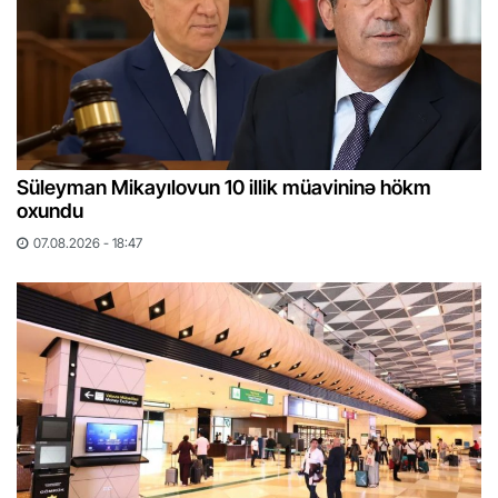
Süleyman Mikayılovun 10 illik müavininə hökm
oxundu
07.08.2026 - 18:47