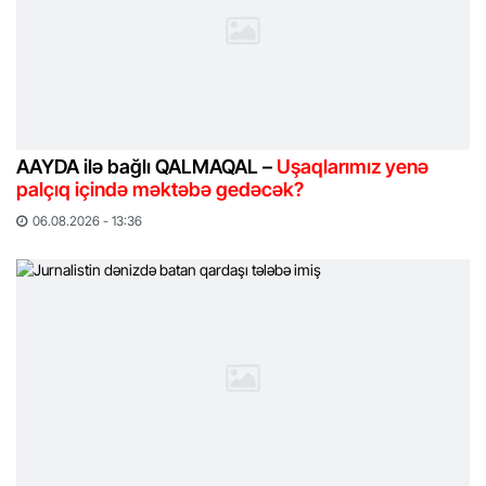
AAYDA ilə bağlı QALMAQAL –
Uşaqlarımız yenə
palçıq içində məktəbə gedəcək?
06.08.2026 - 13:36