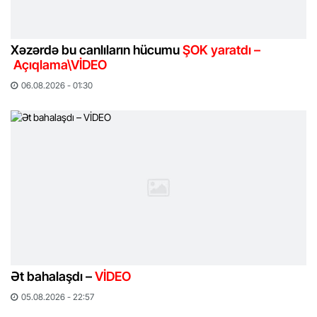
Xəzərdə bu canlıların hücumu
ŞOK yaratdı –
Açıqlama\VİDEO
06.08.2026 - 01:30
Ət bahalaşdı –
VİDEO
05.08.2026 - 22:57