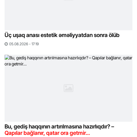
Üç uşaq anası estetik əməliyyatdan sonra ölüb
05.08.2026 - 17:19
Bu, gediş haqqının artırılmasına hazırlıqdır? –
Qapılar bağlanır, qatar ora getmir…