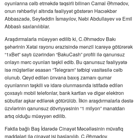
oyunlarına cəlb etməkdə təqsirli bilinən Camal Əhmədov,
onun rəhbərliyi altında fəaliyyət göstərən Hacıəkbər
Abbaszadə, Seyfəddin İsmayılov, Nəbi Abdullayev və Emil
Abbaslı saxlanılıblar.
Araşdırmalarla müəyyən edilib ki, C.Əhmədov Bakı
şəhərinin Xətai rayonu ərazisində mənzil icarəyə götürərək
“1xBet” saytı üzərindən “BakuCash” profili ilə qanunsuz
onlayn mərc oyunları təşkil edib. Bu qanunsuz fəaliyyətə
isə müştərilər əsasən “Telegram” tətbiqi vasitəsilə cəlb
olunub. Qeyd edilən ünvana baxış zamanı qumar
oyunlarının təşkili və idarə olunmasında istifadə edilən
çoxsaylı mobil telefonlar, bank kartları və digər elektron
sübutlar aşkar edilərək götürülüb. İlkin araşdırmalarla dəstə
üzvlərinin qanunsuz dövriyyəsinin “1 milyon” manatdan
artıq olduğu müəyyən edilib.
Faktla bağlı Baş İdarədə Cinayət Məcəlləsinin müvafiq
maddələri ilə cinayət işi başlanılıb. C.Əhmədov,