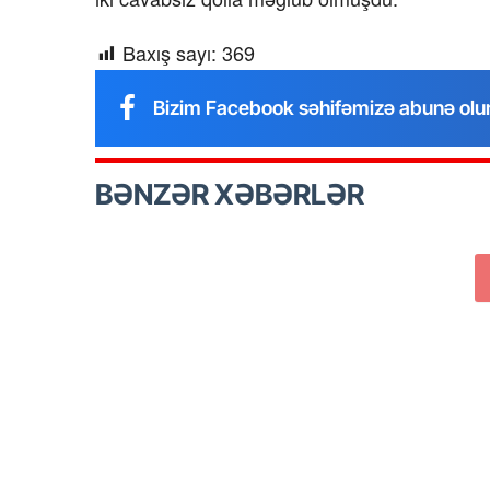
Baxış sayı:
369
Bizim Facebook səhifəmizə abunə olu
BƏNZƏR XƏBƏRLƏR