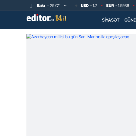
Bakı
+ 29 C°
USD
- 1.7
EUR
- 1.9938
SIYASƏT
GÜN