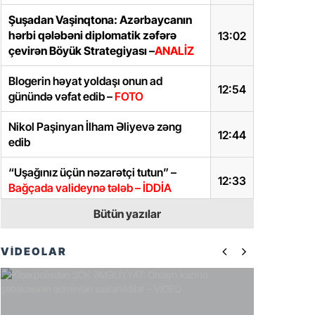
Şuşadan Vaşinqtona: Azərbaycanın
hərbi qələbəni diplomatik zəfərə
13:02
çevirən Böyük Strategiyası –
ANALİZ
Blogerin həyat yoldaşı onun ad
12:54
günündə vəfat edib –
FOTO
Nikol Paşinyan İlham Əliyevə zəng
12:44
edib
“Uşağınız üçün nəzarətçi tutun” –
12:33
Bağçada valideynə tələb – İDDİA
Bütün yazılar
Ravil Tağıyev vəzifəsindən azad edildi
12:26
Sabirabadda “Güdəcühür”, “Beşdəli”,
VİDEOLAR
“Zakir” kanalları betonla üzlənir
– 1
12:19
milyon xərclənəcək
Nikol Paşinyan Azərbaycan xalqını