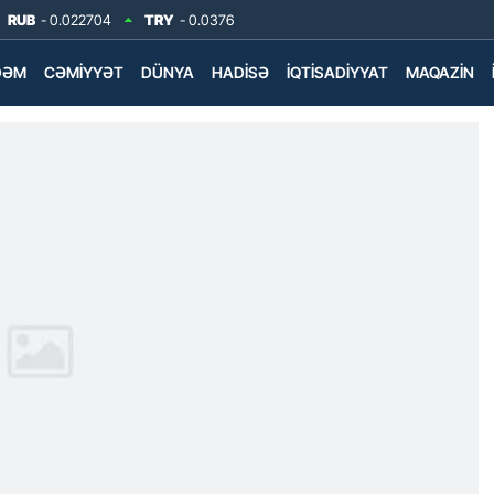
RUB
- 0.022704
TRY
- 0.0376
DƏM
CƏMIYYƏT
DÜNYA
HADISƏ
İQTISADIYYAT
MAQAZIN