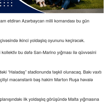
avam etdirən Azərbaycan milli komandası bu gün
rçivəsində ikinci yoldaşlıq oyununu keçirəcək.
kollektiv bu dəfə San-Marino yığması ilə qüvvəsini
ki “Haladaş” stadionunda təşkil olunacaq. Bakı vaxtı
əçiliyi macarıstanlı baş hakim Marton Ruşa həvalə
planışındakı ilk yoldaşlıq görüşündə Malta yığmasına