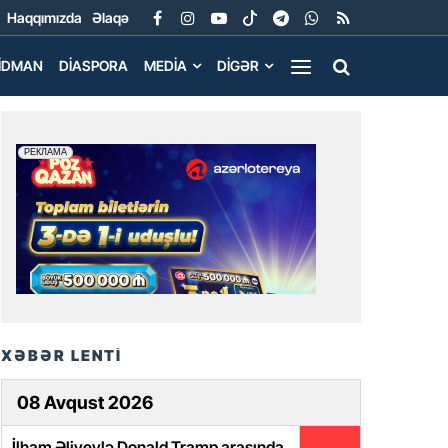
Haqqımızda
Əlaqə
İDMAN
DIASPORA
MEDIA
DIGƏR
XƏBƏR LENTİ
08 Avqust 2026
İlham Əliyevlə Donald Tramp arasında