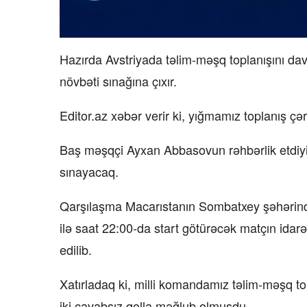
Hazırda Avstriyada təlim-məşq toplanışını d
növbəti sınağına çıxır.
Editor.az xəbər verir ki, yığmamız toplanış çə
Baş məşqçi Ayxan Abbasovun rəhbərlik etdiyi 
sınayacaq.
Qarşılaşma Macarıstanın Sombatxey şəhərində
ilə saat 22:00-da start götürəcək matçın idar
edilib.
Xatırladaq ki, milli komandamız təlim-məşq to
iki cavabsız qolla məğlub olmuşdu.