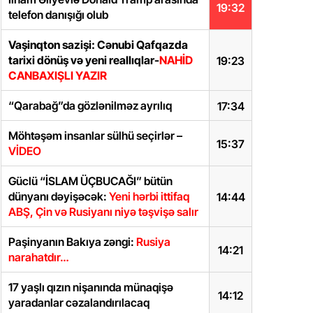
19:32
telefon danışığı olub
Vaşinqton sazişi: Cənubi Qafqazda
tarixi dönüş və yeni reallıqlar-
NAHİD
19:23
CANBAXIŞLI YAZIR
“Qarabağ”da gözlənilməz ayrılıq
17:34
Möhtəşəm insanlar sülhü seçirlər –
15:37
VİDEO
Güclü “İSLAM ÜÇBUCAĞI” bütün
dünyanı dəyişəcək:
Yeni hərbi ittifaq
14:44
ABŞ, Çin və Rusiyanı niyə təşvişə salır
Paşinyanın Bakıya zəngi:
Rusiya
14:21
narahatdır…
17 yaşlı qızın nişanında münaqişə
14:12
yaradanlar cəzalandırılacaq