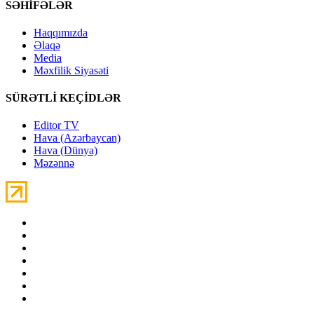
SƏHİFƏLƏR
Haqqımızda
Əlaqə
Media
Məxfilik Siyasəti
SÜRƏTLİ KEÇİDLƏR
Editor TV
Hava (Azərbaycan)
Hava (Dünya)
Məzənnə