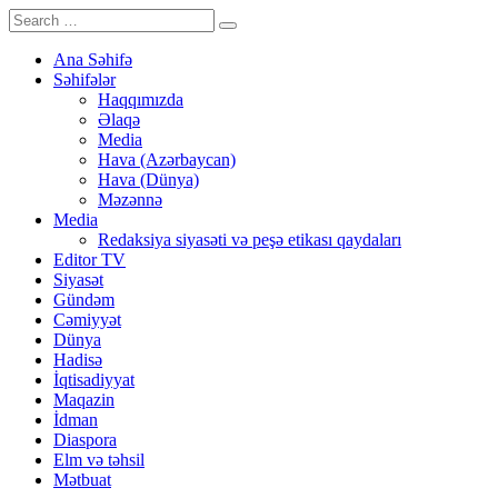
Ana Səhifə
Səhifələr
Haqqımızda
Əlaqə
Media
Hava (Azərbaycan)
Hava (Dünya)
Məzənnə
Media
Redaksiya siyasəti və peşə etikası qaydaları
Editor TV
Siyasət
Gündəm
Cəmiyyət
Dünya
Hadisə
İqtisadiyyat
Maqazin
İdman
Diaspora
Elm və təhsil
Mətbuat