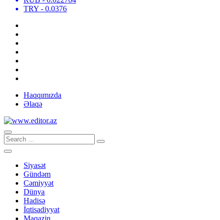
TRY
- 0.0376
Haqqımızda
Əlaqə
Siyasət
Gündəm
Cəmiyyət
Dünya
Hadisə
İqtisadiyyat
Maqazin