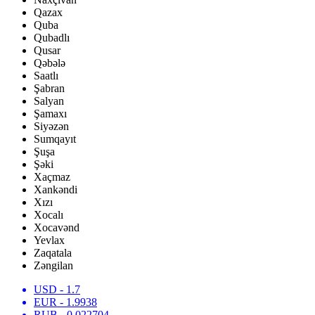
Qazax
Quba
Qubadlı
Qusar
Qəbələ
Saatlı
Şabran
Salyan
Şamaxı
Siyəzən
Sumqayıt
Şuşa
Şəki
Xaçmaz
Xankəndi
Xızı
Xocalı
Xocavənd
Yevlax
Zaqatala
Zəngilan
USD
- 1.7
EUR
- 1.9938
RUB
- 0.022704