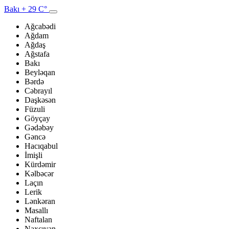
Bakı
+ 29 C°
Ağcabədi
Ağdam
Ağdaş
Ağstafa
Bakı
Beyləqan
Bərdə
Cəbrayıl
Daşkəsən
Füzuli
Göyçay
Gədəbəy
Gəncə
Hacıqabul
İmişli
Kürdəmir
Kəlbəcər
Laçın
Lerik
Lənkəran
Masallı
Naftalan
Naxçıvan