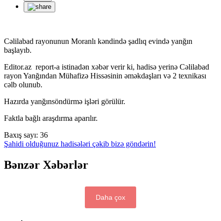
Cəlilabad rayonunun Moranlı kəndində şadlıq evində yanğın
başlayıb.
Editor.az report-a istinadən xəbər verir ki, hadisə yerinə Cəlilabad
rayon Yanğından Mühafizə Hissəsinin əməkdaşları və 2 texnikası
cəlb olunub.
Hazırda yanğınsöndürmə işləri görülür.
Faktla bağlı araşdırma aparılır.
Baxış sayı:
36
Şahidi olduğunuz hadisələri çəkib bizə göndərin!
Bənzər Xəbərlər
Daha çox