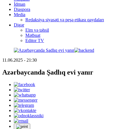
İdman
Diaspora
Media
Redaksiya siyasəti və peşə etikası qaydaları
Digər
Elm və təhsil
Mətbuat
Editor TV
11.06.2025 - 21:30
Azərbaycanda Şadlıq evi yanır