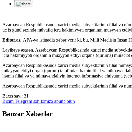
Azərbaycan Respublikasında xarici media subyektlərinin filial və nüm
üç iş günü ərzində müvafiq icra hakimiyyəti orqanının müəyyən etdiy
Editor.az
APA-ya istinadla xəbər verir ki, bu, Milli Məclisin İnsan H
Layihəyə əsasən, Azərbaycan Respublikasında xarici media subyektlər
icra hakimiyyəti orqanının müəyyən etdiyi orqana (quruma) müraciət e
Azərbaycan Respublikasında xarici media subyektlərinin filial nümayə
müəyyən etdiyi orqan (qurum) tərəfindən həmin filial və nümayəndəli
həmin filial və ya nümayəndəliyin internet informasiya ehtiyatına (v
Azərbaycan Respublikasında xarici media subyektlərinin filial və nümay
Baxış sayı:
31
Bizim Telegram səhifəmizə abunə olun
Bənzər Xəbərlər