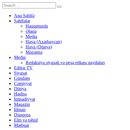
Ana Səhifə
Səhifələr
Haqqımızda
Əlaqə
Media
Hava (Azərbaycan)
Hava (Dünya)
Məzənnə
Media
Redaksiya siyasəti və peşə etikası qaydaları
Editor TV
Siyasət
Gündəm
Cəmiyyət
Dünya
Hadisə
İqtisadiyyat
Maqazin
İdman
Diaspora
Elm və təhsil
Mətbuat