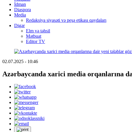
İdman
Diaspora
Media
Redaksiya siyasəti və peşə etikası qaydaları
Digər
Elm və təhsil
Mətbuat
Editor TV
02.07.2025 - 10:46
Azərbaycanda xarici media orqanlarına dair