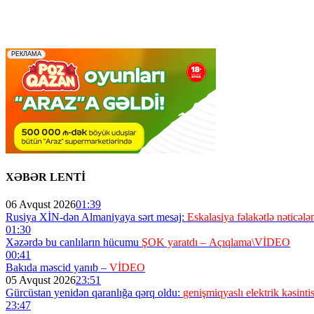
XƏBƏR LENTİ
06 Avqust 2026
01:39
Rusiya XİN-dən Almaniyaya sərt mesaj:
Eskalasiya fəlakətlə nəticələn
01:30
Xəzərdə bu canlıların hücumu
ŞOK yaratdı – Açıqlama\VİDEO
00:41
Bakıda məscid yanıb –
VİDEO
05 Avqust 2026
23:51
Gürcüstan yenidən qaranlığa qərq oldu:
genişmiqyaslı elektrik kəsintis
23:47