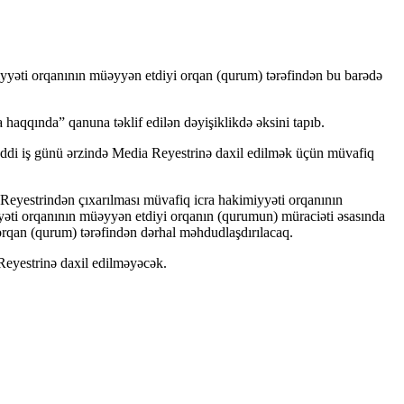
iyyəti orqanının müəyyən etdiyi orqan (qurum) tərəfindən bu barədə
haqqında” qanuna təklif edilən dəyişiklikdə əksini tapıb.
yeddi iş günü ərzində Media Reyestrinə daxil edilmək üçün müvafiq
 Reyestrindən çıxarılması müvafiq icra hakimiyyəti orqanının
yəti orqanının müəyyən etdiyi orqanın (qurumun) müraciəti əsasında
orqan (qurum) tərəfindən dərhal məhdudlaşdırılacaq.
 Reyestrinə daxil edilməyəcək.