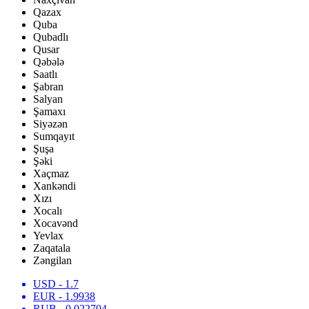
Qazax
Quba
Qubadlı
Qusar
Qəbələ
Saatlı
Şabran
Salyan
Şamaxı
Siyəzən
Sumqayıt
Şuşa
Şəki
Xaçmaz
Xankəndi
Xızı
Xocalı
Xocavənd
Yevlax
Zaqatala
Zəngilan
USD
- 1.7
EUR
- 1.9938
RUB
- 0.022704