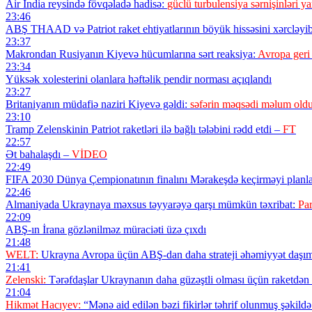
Air India reysində fövqəladə hadisə:
güclü turbulensiya sərnişinləri ya
23:46
ABŞ THAAD və Patriot raket ehtiyatlarının böyük hissəsini xərcləyi
23:37
Makrondan Rusiyanın Kiyevə hücumlarına sərt reaksiya:
Avropa geri
23:34
Yüksək xolesterini olanlara həftəlik pendir norması açıqlandı
23:27
Britaniyanın müdafiə naziri Kiyevə gəldi:
səfərin məqsədi məlum old
23:10
Tramp Zelenskinin Patriot raketləri ilə bağlı tələbini rədd etdi –
FT
22:57
Ət bahalaşdı –
VİDEO
22:49
FIFA 2030 Dünya Çempionatının finalını Mərakeşdə keçirməyi planla
22:46
Almaniyada Ukraynaya məxsus təyyarəyə qarşı mümkün təxribat:
Par
22:09
ABŞ-ın İrana gözlənilməz müraciəti üzə çıxdı
21:48
WELT:
Ukrayna Avropa üçün ABŞ-dan daha strateji əhəmiyyət daşım
21:41
Zelenski:
Tərəfdaşlar Ukraynanın daha güzəştli olması üçün raketdən m
21:04
Hikmət Hacıyev:
“Mənə aid edilən bəzi fikirlər təhrif olunmuş şəkild