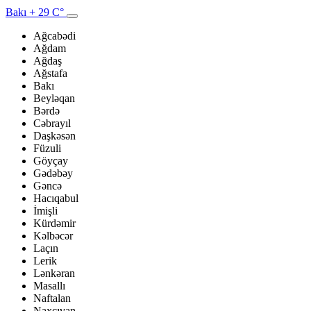
Bakı
+ 29 C°
Ağcabədi
Ağdam
Ağdaş
Ağstafa
Bakı
Beyləqan
Bərdə
Cəbrayıl
Daşkəsən
Füzuli
Göyçay
Gədəbəy
Gəncə
Hacıqabul
İmişli
Kürdəmir
Kəlbəcər
Laçın
Lerik
Lənkəran
Masallı
Naftalan
Naxçıvan