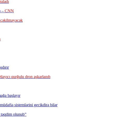
raladı
b –
CNN
 çəkilməyəcək
u
şdırır
tlayıcı qurğulu dron aşkarlanıb
ağa başlayır
üdafiə sistemlərini gecikdirə bilər
ə təqdim olunub”