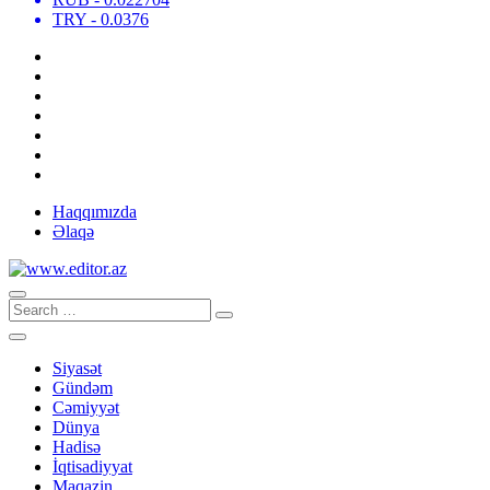
TRY
- 0.0376
Haqqımızda
Əlaqə
Siyasət
Gündəm
Cəmiyyət
Dünya
Hadisə
İqtisadiyyat
Maqazin