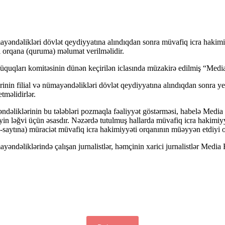
ayəndəlikləri dövlət qeydiyyatına alındıqdan sonra müvafiq icra hakim
i orqana (quruma) məlumat verilməlidir.
üquqları komitəsinin dünən keçirilən iclasında müzakirə edilmiş “Media 
inin filial və nümayəndəlikləri dövlət qeydiyyatına alındıqdan sonra 
tməlidirlər.
ndəliklərinin bu tələbləri pozmaqla fəaliyyət göstərməsi, habelə Media
yin ləğvi üçün əsasdır. Nəzərdə tutulmuş hallarda müvafiq icra hakimiy
eb-saytına) müraciət müvafiq icra hakimiyyəti orqanının müəyyən etdiyi 
əndəliklərində çalışan jurnalistlər, həmçinin xarici jurnalistlər Media