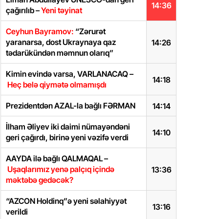
14:36
çağırılıb –
Yeni təyinat
Ceyhun Bayramov:
“Zərurət
yaranarsa, dost Ukraynaya qaz
14:26
tədarükündən məmnun olarıq”
Kimin evində varsa, VARLANACAQ –
14:18
Heç belə qiymətə olmamışdı
Prezidentdən AZAL-la bağlı FƏRMAN
14:14
İlham Əliyev iki daimi nümayəndəni
14:10
geri çağırdı, birinə yeni vəzifə verdi
AAYDA ilə bağlı QALMAQAL –
Uşaqlarımız yenə palçıq içində
13:36
məktəbə gedəcək?
“AZCON Holdinq”ə yeni səlahiyyət
13:16
verildi