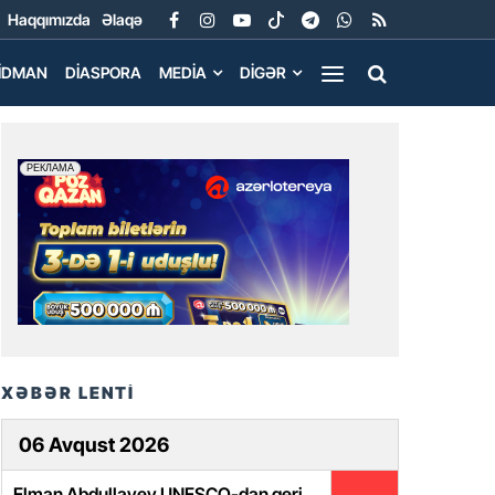
Haqqımızda
Əlaqə
İDMAN
DIASPORA
MEDIA
DIGƏR
XƏBƏR LENTİ
06 Avqust 2026
Elman Abdullayev UNESCO-dan geri