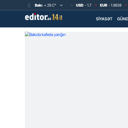
Bakı
+ 29 C°
USD
- 1.7
EUR
- 1.9938
SIYASƏT
GÜN