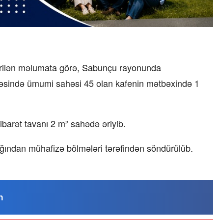
verilən məlumata görə, Sabunçu rayonunda
əbəsində ümumi sahəsi 45 olan kafenin mətbəxində 1
barət tavanı 2 m² sahədə əriyib.
ından mühafizə bölmələri tərəfindən söndürülüb.
n