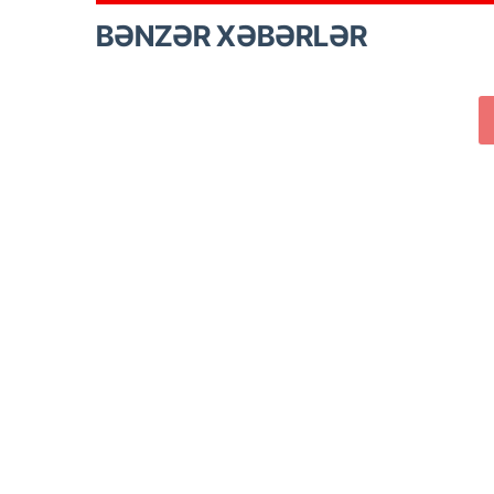
BƏNZƏR XƏBƏRLƏR