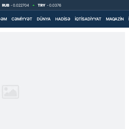
RUB
- 0.022704
TRY
- 0.0376
DƏM
CƏMIYYƏT
DÜNYA
HADISƏ
İQTISADIYYAT
MAQAZIN