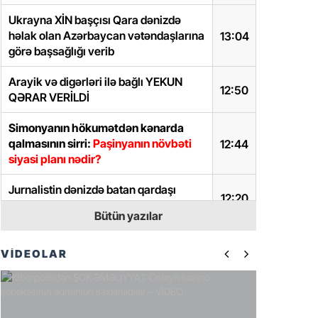
Ukrayna XİN başçısı Qara dənizdə
həlak olan Azərbaycan vətəndaşlarına
13:04
görə başsağlığı verib
Arayik və digərləri ilə bağlı YEKUN
12:50
QƏRAR VERİLDİ
Simonyanın hökumətdən kənarda
qalmasının sirri:
Paşinyanın növbəti
12:44
siyasi planı nədir?
Jurnalistin dənizdə batan qardaşı
12:20
tələbə imiş
Bütün yazılar
Dalaşan gəncləri ayırarkən öldürülən
11:47
Azərin FOTOSU
VİDEOLAR
“AİD Group”dakı fırıldaqda adı
hallanan şəxs:
Samir Yəhyazadə
11:33
kimdir?