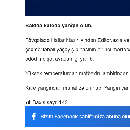
Bakıda kafedə yanğın olub.
Fövqəladə Hallar Nazirliyindən Editor.az-a 
çoxmərtəbəli yaşayış binasının birinci mərt
ədəd məişət avadanlığı yanıb.
Yüksək temperaturdan mətbəxin lambirindən i
Kafe yanğından mühafizə olunub. Yanğın yanğ
Baxış sayı:
143
Bizim Facebook səhifəmizə abunə olu