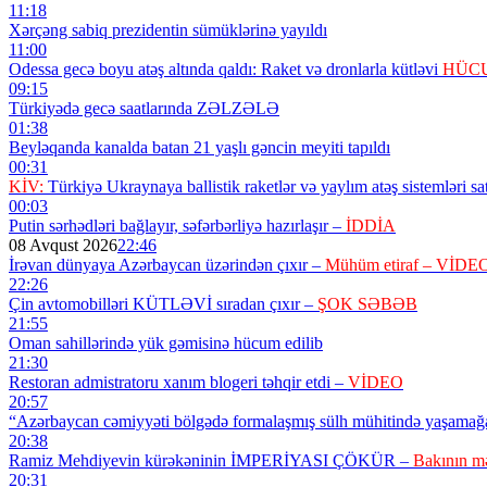
11:18
Xərçəng sabiq prezidentin sümüklərinə yayıldı
11:00
Odessa gecə boyu atəş altında qaldı: Raket və dronlarla kütləvi
HÜCU
09:15
Türkiyədə gecə saatlarında ZƏLZƏLƏ
01:38
Beyləqanda kanalda batan 21 yaşlı gəncin meyiti tapıldı
00:31
KİV:
Türkiyə Ukraynaya ballistik raketlər və yaylım atəş sistemləri sa
00:03
Putin sərhədləri bağlayır, səfərbərliyə hazırlaşır –
İDDİA
08 Avqust 2026
22:46
İrəvan dünyaya Azərbaycan üzərindən çıxır –
Mühüm etiraf – VİDE
22:26
Çin avtomobilləri KÜTLƏVİ sıradan çıxır –
ŞOK SƏBƏB
21:55
Oman sahillərində yük gəmisinə hücum edilib
21:30
Restoran admistratoru xanım blogeri təhqir etdi –
VİDEO
20:57
“Azərbaycan cəmiyyəti bölgədə formalaşmış sülh mühitində yaşamağ
20:38
Ramiz Mehdiyevin kürəkəninin İMPERİYASI ÇÖKÜR –
Bakının mə
20:31