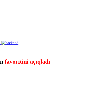
ın
favoritini açıqladı