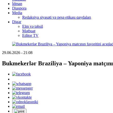
İdman
Diaspora
Media
Redaksiya siyasəti və peşə etikası qaydaları
Digər
Elm və təhsil
Mətbuat
Editor TV
29.06.2026 - 21:08
Bukmekerlər Braziliya – Yaponiya matçın