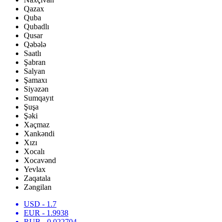
Qazax
Quba
Qubadlı
Qusar
Qəbələ
Saatlı
Şabran
Salyan
Şamaxı
Siyəzən
Sumqayıt
Şuşa
Şəki
Xaçmaz
Xankəndi
Xızı
Xocalı
Xocavənd
Yevlax
Zaqatala
Zəngilan
USD
- 1.7
EUR
- 1.9938
RUB
- 0.022704