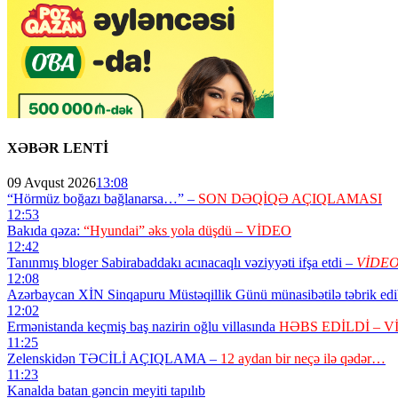
XƏBƏR LENTİ
09 Avqust 2026
13:08
“Hörmüz boğazı bağlanarsa…” –
SON DƏQİQƏ AÇIQLAMASI
12:53
Bakıda qəza:
“Hyundai” əks yola düşdü – VİDEO
12:42
Tanınmış bloger Sabirabaddakı acınacaqlı vəziyyəti ifşa etdi –
VİDE
12:08
Azərbaycan XİN Sinqapuru Müstəqillik Günü münasibətilə təbrik ed
12:02
Ermənistanda keçmiş baş nazirin oğlu villasında
HƏBS EDİLDİ – V
11:25
Zelenskidən TƏCİLİ AÇIQLAMA –
12 aydan bir neçə ilə qədər…
11:23
Kanalda batan gəncin meyiti tapılıb