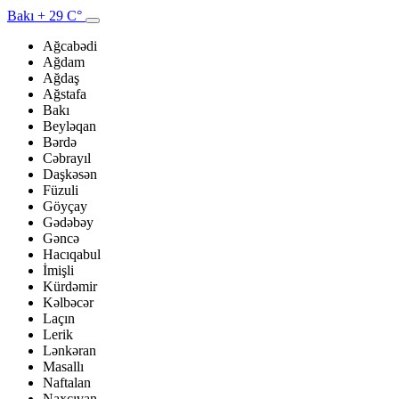
Bakı
+ 29 C°
Ağcabədi
Ağdam
Ağdaş
Ağstafa
Bakı
Beyləqan
Bərdə
Cəbrayıl
Daşkəsən
Füzuli
Göyçay
Gədəbəy
Gəncə
Hacıqabul
İmişli
Kürdəmir
Kəlbəcər
Laçın
Lerik
Lənkəran
Masallı
Naftalan
Naxçıvan