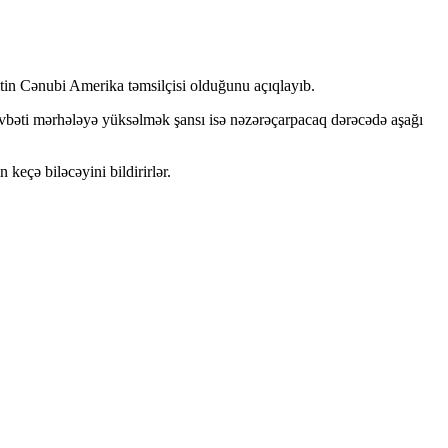
itin Cənubi Amerika təmsilçisi olduğunu açıqlayıb.
övbəti mərhələyə yüksəlmək şansı isə nəzərəçarpacaq dərəcədə aşağı
keçə biləcəyini bildirirlər.