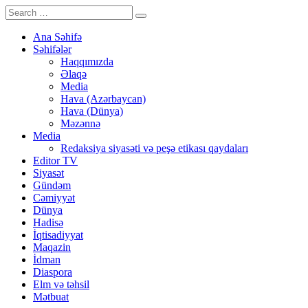
Ana Səhifə
Səhifələr
Haqqımızda
Əlaqə
Media
Hava (Azərbaycan)
Hava (Dünya)
Məzənnə
Media
Redaksiya siyasəti və peşə etikası qaydaları
Editor TV
Siyasət
Gündəm
Cəmiyyət
Dünya
Hadisə
İqtisadiyyat
Maqazin
İdman
Diaspora
Elm və təhsil
Mətbuat