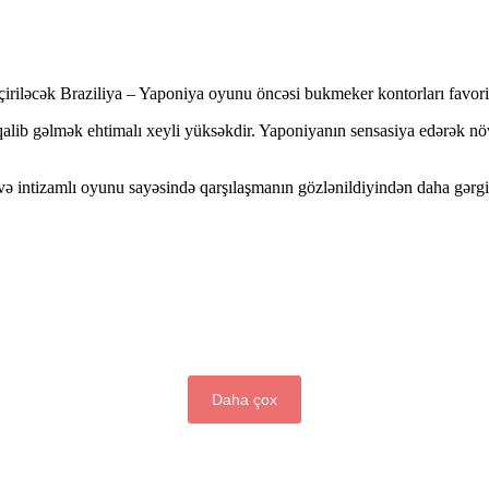
eçiriləcək Braziliya – Yaponiya oyunu öncəsi bukmeker kontorları favor
 qalib gəlmək ehtimalı xeyli yüksəkdir. Yaponiyanın sensasiya edərək n
və intizamlı oyunu sayəsində qarşılaşmanın gözlənildiyindən daha gərgin 
Daha çox