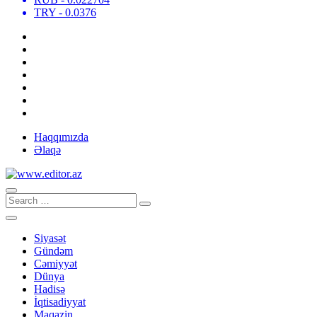
TRY
- 0.0376
Haqqımızda
Əlaqə
Siyasət
Gündəm
Cəmiyyət
Dünya
Hadisə
İqtisadiyyat
Maqazin