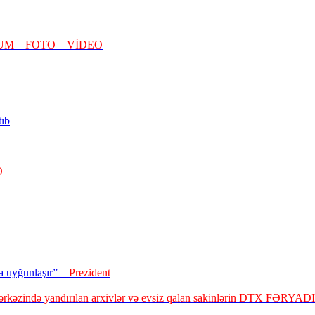
M – FOTO – VİDEO
tıb
O
a uyğunlaşır” –
Prezident
rkəzində yandırılan arxivlər və evsiz qalan sakinlərin DTX FƏRYADI