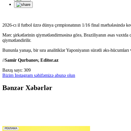
2026-cı il futbol üzrə dünya çempionatının 1/16 final mərhələsində k
Mərc şirkətlərinin qiymətləndirməsinə görə, Braziliyanın əsas vaxtda
qiymətləndirilir.
Bununla yanaşı, bir sıra analitiklər Yaponiyanın sürətli əks-hücumları 
//
Samir Qurbanov, Editor.az
Baxış sayı:
309
Bizim Instagram səhifəmizə abunə olun
Bənzər Xəbərlər