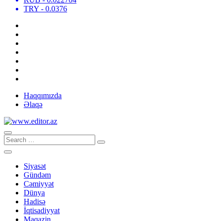
TRY
- 0.0376
Haqqımızda
Əlaqə
Siyasət
Gündəm
Cəmiyyət
Dünya
Hadisə
İqtisadiyyat
Maqazin