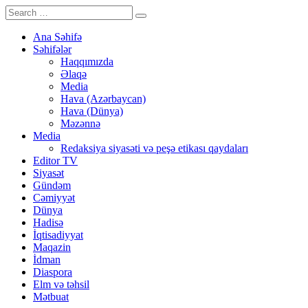
Ana Səhifə
Səhifələr
Haqqımızda
Əlaqə
Media
Hava (Azərbaycan)
Hava (Dünya)
Məzənnə
Media
Redaksiya siyasəti və peşə etikası qaydaları
Editor TV
Siyasət
Gündəm
Cəmiyyət
Dünya
Hadisə
İqtisadiyyat
Maqazin
İdman
Diaspora
Elm və təhsil
Mətbuat