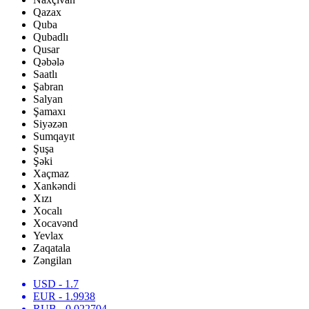
Qazax
Quba
Qubadlı
Qusar
Qəbələ
Saatlı
Şabran
Salyan
Şamaxı
Siyəzən
Sumqayıt
Şuşa
Şəki
Xaçmaz
Xankəndi
Xızı
Xocalı
Xocavənd
Yevlax
Zaqatala
Zəngilan
USD
- 1.7
EUR
- 1.9938
RUB
- 0.022704