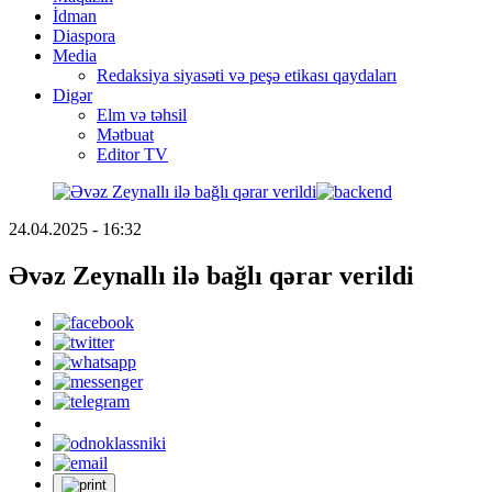
İdman
Diaspora
Media
Redaksiya siyasəti və peşə etikası qaydaları
Digər
Elm və təhsil
Mətbuat
Editor TV
24.04.2025 - 16:32
Əvəz Zeynallı ilə bağlı qərar verildi