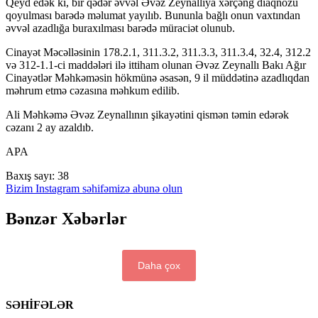
Qeyd edək ki, bir qədər əvvəl Əvəz Zeynallıya xərçəng diaqnozu
qoyulması barədə məlumat yayılıb. Bununla bağlı onun vaxtından
əvvəl azadlığa buraxılması barədə müraciət olunub.
Cinayət Məcəlləsinin 178.2.1, 311.3.2, 311.3.3, 311.3.4, 32.4, 312.2
və 312-1.1-ci maddələri ilə ittiham olunan Əvəz Zeynallı Bakı Ağır
Cinayətlər Məhkəməsin hökmünə əsasən, 9 il müddətinə azadlıqdan
məhrum etmə cəzasına məhkum edilib.
Ali Məhkəmə Əvəz Zeynallının şikayətini qismən təmin edərək
cəzanı 2 ay azaldıb.
APA
Baxış sayı:
38
Bizim Instagram səhifəmizə abunə olun
Bənzər Xəbərlər
Daha çox
SƏHİFƏLƏR