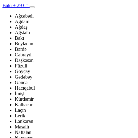
Bakı
+ 29 C°
Ağcabədi
Ağdam
Ağdaş
Ağstafa
Bakı
Beyləqan
Bərdə
Cəbrayıl
Daşkəsən
Füzuli
Göyçay
Gədəbəy
Gəncə
Hacıqabul
İmişli
Kürdəmir
Kəlbəcər
Laçın
Lerik
Lənkəran
Masallı
Naftalan
Naxçıvan