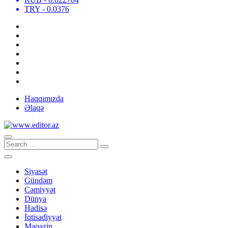
TRY
- 0.0376
Haqqımızda
Əlaqə
Siyasət
Gündəm
Cəmiyyət
Dünya
Hadisə
İqtisadiyyat
Maqazin