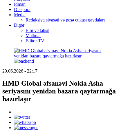
İdman
Diaspora
Media
Redaksiya siyasəti və peşə etikası qaydaları
Digər
Elm və təhsil
Mətbuat
Editor TV
29.06.2026 - 22:17
HMD Global əfsanəvi Nokia Asha
seriyasını yenidən bazara qaytarmağa
hazırlaşır