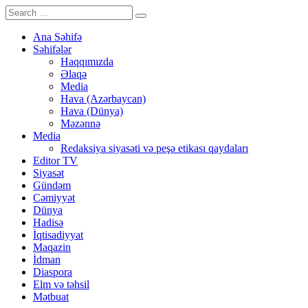
Ana Səhifə
Səhifələr
Haqqımızda
Əlaqə
Media
Hava (Azərbaycan)
Hava (Dünya)
Məzənnə
Media
Redaksiya siyasəti və peşə etikası qaydaları
Editor TV
Siyasət
Gündəm
Cəmiyyət
Dünya
Hadisə
İqtisadiyyat
Maqazin
İdman
Diaspora
Elm və təhsil
Mətbuat