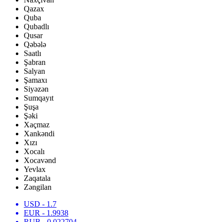
Qazax
Quba
Qubadlı
Qusar
Qəbələ
Saatlı
Şabran
Salyan
Şamaxı
Siyəzən
Sumqayıt
Şuşa
Şəki
Xaçmaz
Xankəndi
Xızı
Xocalı
Xocavənd
Yevlax
Zaqatala
Zəngilan
USD
- 1.7
EUR
- 1.9938
RUB
- 0.022704