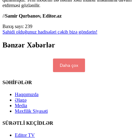
etdirməsi gözlənilir.
//
Samir Qurbanov, Editor.az
Baxış sayı:
239
Şahidi olduğunuz hadisələri çəkib bizə göndərin!
Bənzər Xəbərlər
Daha çox
SƏHİFƏLƏR
Haqqımızda
Əlaqə
Media
Məxfilik Siyasəti
SÜRƏTLİ KEÇİDLƏR
Editor TV