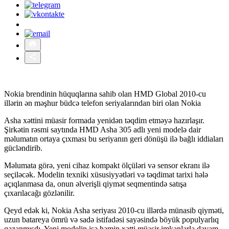
Nokia brendinin hüquqlarına sahib olan HMD Global 2010-cu
illərin ən məşhur büdcə telefon seriyalarından biri olan Nokia
Asha xəttini müasir formada yenidən təqdim etməyə hazırlaşır.
Şirkətin rəsmi saytında HMD Asha 305 adlı yeni modelə dair
məlumatın ortaya çıxması bu seriyanın geri dönüşü ilə bağlı iddiaları
gücləndirib.
Məlumata görə, yeni cihaz kompakt ölçüləri və sensor ekranı ilə
seçiləcək. Modelin texniki xüsusiyyətləri və təqdimat tarixi hələ
açıqlanmasa da, onun əlverişli qiymət seqmentində satışa
çıxarılacağı gözlənilir.
Qeyd edək ki, Nokia Asha seriyası 2010-cu illərdə münasib qiyməti,
uzun batareya ömrü və sadə istifadəsi sayəsində böyük populyarlıq
qazanmışdı. Yeni modelin isə həmin xətti müasir imkanlarla davam