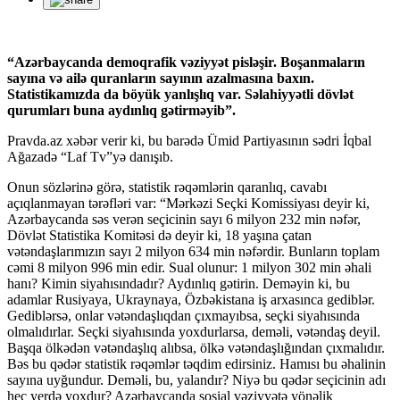
“Azərbaycanda demoqrafik vəziyyət pisləşir. Boşanmaların
sayına və ailə quranların sayının azalmasına baxın.
Statistikamızda da böyük yanlışlıq var. Səlahiyyətli dövlət
qurumları buna aydınlıq gətirməyib”.
Pravda.az xəbər verir ki, bu barədə Ümid Partiyasının sədri İqbal
Ağazadə “Laf Tv”yə danışıb.
Onun sözlərinə görə, statistik rəqəmlərin qaranlıq, cavabı
açıqlanmayan tərəfləri var: “Mərkəzi Seçki Komissiyası deyir ki,
Azərbaycanda səs verən seçicinin sayı 6 milyon 232 min nəfər,
Dövlət Statistika Komitəsi də deyir ki, 18 yaşına çatan
vətəndaşlarımızın sayı 2 milyon 634 min nəfərdir. Bunların toplam
cəmi 8 milyon 996 min edir. Sual olunur: 1 milyon 302 min əhali
hanı? Kimin siyahısındadır? Aydınlıq gətirin. Deməyin ki, bu
adamlar Rusiyaya, Ukraynaya, Özbəkistana iş arxasınca gediblər.
Gediblərsə, onlar vətəndaşlıqdan çıxmayıbsa, seçki siyahısında
olmalıdırlar. Seçki siyahısında yoxdurlarsa, deməli, vətəndaş deyil.
Başqa ölkədən vətəndaşlıq alıbsa, ölkə vətəndaşlığından çıxmalıdır.
Bəs bu qədər statistik rəqəmlər təqdim edirsiniz. Hamısı bu əhalinin
sayına uyğundur. Deməli, bu, yalandır? Niyə bu qədər seçicinin adı
heç yerdə yoxdur? Azərbaycanda sosial vəziyyətə yönəlik