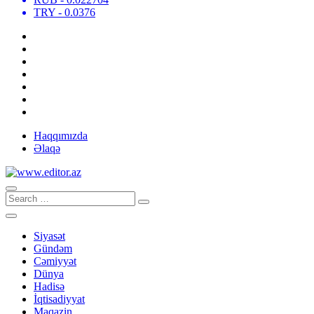
TRY
- 0.0376
Haqqımızda
Əlaqə
Siyasət
Gündəm
Cəmiyyət
Dünya
Hadisə
İqtisadiyyat
Maqazin