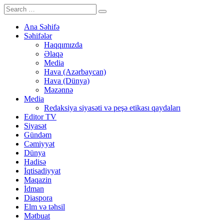
Ana Səhifə
Səhifələr
Haqqımızda
Əlaqə
Media
Hava (Azərbaycan)
Hava (Dünya)
Məzənnə
Media
Redaksiya siyasəti və peşə etikası qaydaları
Editor TV
Siyasət
Gündəm
Cəmiyyət
Dünya
Hadisə
İqtisadiyyat
Maqazin
İdman
Diaspora
Elm və təhsil
Mətbuat