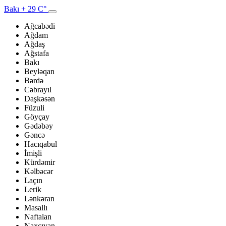
Bakı
+ 29 C°
Ağcabədi
Ağdam
Ağdaş
Ağstafa
Bakı
Beyləqan
Bərdə
Cəbrayıl
Daşkəsən
Füzuli
Göyçay
Gədəbəy
Gəncə
Hacıqabul
İmişli
Kürdəmir
Kəlbəcər
Laçın
Lerik
Lənkəran
Masallı
Naftalan
Naxçıvan