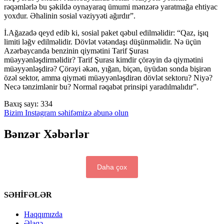
rəqəmlərlə bu şəkildə oynayaraq ümumi mənzərə yaratmağa ehtiyac
yoxdur. Əhalinin sosial vəziyyəti ağırdır”.
İ.Ağazadə qeyd edib ki, sosial paket qəbul edilməlidir: “Qaz, işıq
limiti ləğv edilməlidir. Dövlət vətəndaşı düşünməlidir. Nə üçün
Azərbaycanda benzinin qiymətini Tarif Şurası
müəyyənləşdirməlidir? Tarif Şurası kimdir çörəyin də qiymətini
müəyyənləşdirə? Çörəyi əkən, yığan, biçən, üyüdən sonda bişirən
özəl sektor, amma qiyməti müəyyənləşdirən dövlət sektoru? Niyə?
Necə tənzimlənir bu? Normal rəqabət prinsipi yaradılmalıdır”.
Baxış sayı:
334
Bizim Instagram səhifəmizə abunə olun
Bənzər Xəbərlər
Daha çox
SƏHİFƏLƏR
Haqqımızda
Əlaqə