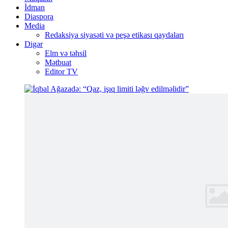
İdman
Diaspora
Media
Redaksiya siyasəti və peşə etikası qaydaları
Digər
Elm və təhsil
Mətbuat
Editor TV