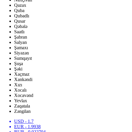
Qazax
Quba
Qubadlı
Qusar
Qəbələ
Saatlı
Şabran
Salyan
Şamaxı
Siyəzən
Sumqayıt
Şuşa
Şəki
Xaçmaz
Xankəndi
Xızı
Xocalı
Xocavənd
Yevlax
Zaqatala
Zəngilan
USD
- 1.7
EUR
- 1.9938
RUB
- 0.022704