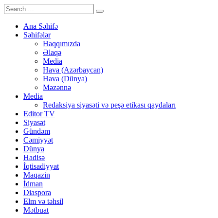
Ana Səhifə
Səhifələr
Haqqımızda
Əlaqə
Media
Hava (Azərbaycan)
Hava (Dünya)
Məzənnə
Media
Redaksiya siyasəti və peşə etikası qaydaları
Editor TV
Siyasət
Gündəm
Cəmiyyət
Dünya
Hadisə
İqtisadiyyat
Maqazin
İdman
Diaspora
Elm və təhsil
Mətbuat