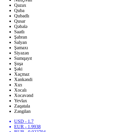
Qazax
Quba
Qubadlı
Qusar
Qəbələ
Saatlı
Şabran
Salyan
Şamaxı
Siyəzən
Sumqayıt
Şuşa
Şəki
Xaçmaz
Xankəndi
Xızı
Xocalı
Xocavənd
Yevlax
Zaqatala
Zəngilan
USD
- 1.7
EUR
- 1.9938
RUB
- 0.022704