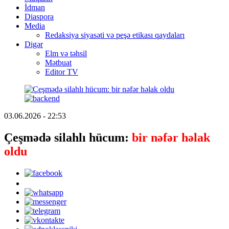
İdman
Diaspora
Media
Redaksiya siyasəti və peşə etikası qaydaları
Digər
Elm və təhsil
Mətbuat
Editor TV
03.06.2026 - 22:53
Çeşmədə silahlı hücum:
bir nəfər həlak
oldu