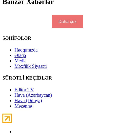
Bənzər Xəbərlər
Daha çox
SƏHİFƏLƏR
Haqqımızda
Əlaqə
Media
Məxfilik Siyasəti
SÜRƏTLİ KEÇİDLƏR
Editor TV
Hava (Azərbaycan)
Hava (Dünya)
Məzənnə