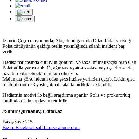
İzmirin Çeşmə rayonunda, Alaçatı bölgəsində Dilan Polat və Engin
Polat cütlüyünün qaldığı otelin yaxınlığında silahlı insident baş
verib.
Hadisə nəticəsində cütlüyün qohumu və şəxsi mühafizəçisi olan Can
Polat güllə yarası alıb. O, ağır vəziyyətdə xəstəxanaya çatdırılsa da,
həyatını xilas etmək mümkün olmayıb.
Məlumata görə, hücum edən şəxs hadisə yerindən qaçıb. Lakin qısa
müddət sonra 23 yaşlı şübhəli silahla birlikdə saxlanılıb.
Hadisənin motivi ilə bağlı araşdırma aparılır. Polis və prokurorluq
tərəfindən istintaq davam etdirilir.
//
Samir Qurbanov, Editor.az
Baxış sayı:
215
Bizim Facebook səhifəmizə abunə olun