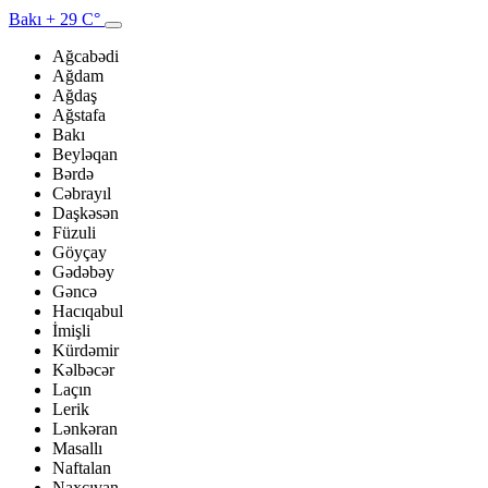
Bakı
+ 29 C°
Ağcabədi
Ağdam
Ağdaş
Ağstafa
Bakı
Beyləqan
Bərdə
Cəbrayıl
Daşkəsən
Füzuli
Göyçay
Gədəbəy
Gəncə
Hacıqabul
İmişli
Kürdəmir
Kəlbəcər
Laçın
Lerik
Lənkəran
Masallı
Naftalan
Naxçıvan