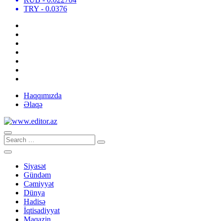
TRY
- 0.0376
Haqqımızda
Əlaqə
Siyasət
Gündəm
Cəmiyyət
Dünya
Hadisə
İqtisadiyyat
Maqazin