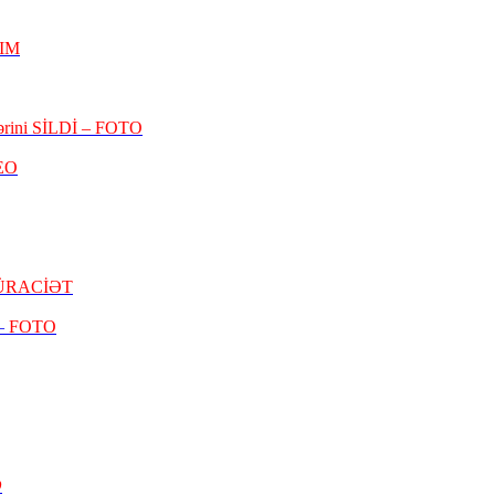
IM
bərini SİLDİ – FOTO
EO
 MÜRACİƏT
 –
FOTO
O