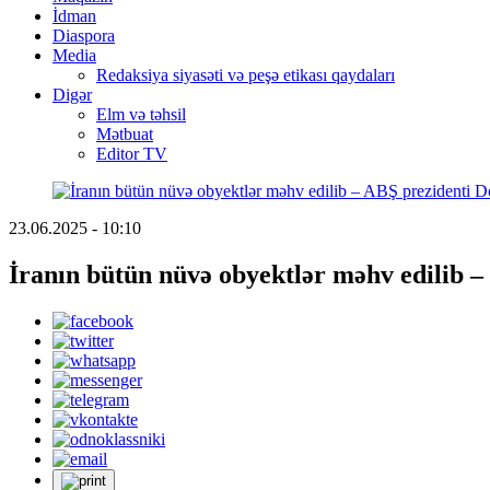
İdman
Diaspora
Media
Redaksiya siyasəti və peşə etikası qaydaları
Digər
Elm və təhsil
Mətbuat
Editor TV
23.06.2025 - 10:10
İranın bütün nüvə obyektlər məhv edilib –