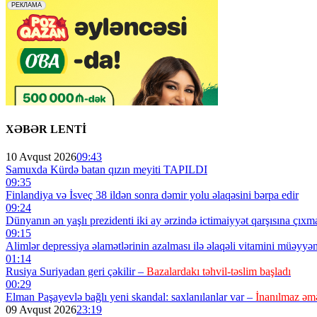
XƏBƏR LENTİ
10 Avqust 2026
09:43
Samuxda Kürdə batan qızın meyiti TAPILDI
09:35
Finlandiya və İsveç 38 ildən sonra dəmir yolu əlaqəsini bərpa edir
09:24
Dünyanın ən yaşlı prezidenti iki ay ərzində ictimaiyyət qarşısına çıxm
09:15
Alimlər depressiya əlamətlərinin azalması ilə əlaqəli vitamini müəyyən
01:14
Rusiya Suriyadan geri çəkilir –
Bazalardakı təhvil-təslim başladı
00:29
Elman Paşayevlə bağlı yeni skandal: saxlanılanlar var –
İnanılmaz əmə
09 Avqust 2026
23:19