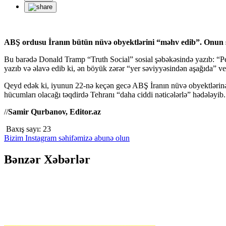
ABŞ ordusu İranın bütün nüvə obyektlərini “məhv edib”. Onun sö
Bu barədə Donald Tramp “Truth Social” sosial şəbəkəsində yazıb: “P
yazıb və əlavə edib ki, ən böyük zərər “yer səviyyəsindən aşağıda” ver
Qeyd edək ki, iyunun 22-nə keçən gecə ABŞ İranın nüvə obyektlərinə 
hücumları olacağı təqdirdə Tehranı “daha ciddi nəticələrlə” hədələyib.
//
Samir Qurbanov, Editor.az
Baxış sayı:
23
Bizim Instagram səhifəmizə abunə olun
Bənzər Xəbərlər