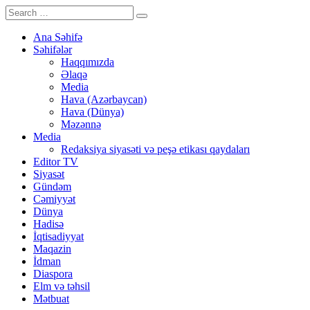
Ana Səhifə
Səhifələr
Haqqımızda
Əlaqə
Media
Hava (Azərbaycan)
Hava (Dünya)
Məzənnə
Media
Redaksiya siyasəti və peşə etikası qaydaları
Editor TV
Siyasət
Gündəm
Cəmiyyət
Dünya
Hadisə
İqtisadiyyat
Maqazin
İdman
Diaspora
Elm və təhsil
Mətbuat