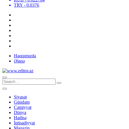
TRY
- 0.0376
Haqqımızda
Əlaqə
Siyasət
Gündəm
Cəmiyyət
Dünya
Hadisə
İqtisadiyyat
Maqazin