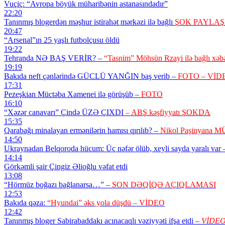
Vuçiç: “Avropa böyük müharibənin astanasındadır”
22:20
Tanınmış blogerdən məşhur istirahət mərkəzi ilə bağlı
ŞOK PAYLAŞ
20:47
“Arsenal”ın 25 yaşlı futbolçusu öldü
19:22
Tehranda NƏ BAŞ VERİR? –
“Tasnim” Möhsün Rzayi ilə bağlı xə
19:19
Bakıda neft çənlərində GÜCLÜ YANĞIN baş verib –
FOTO – VİD
17:31
Pezeşkian Müctəba Xamenei ilə görüşüb –
FOTO
16:10
“Xəzər canavarı” Çində ÜZƏ ÇIXDI
– ABŞ kəşfiyyatı ŞOKDA
15:35
Qarabağı minalayan ermənilərin hamısı qırılıb? –
Nikol Paşinyana
14:50
Ukraynadan Belqoroda hücum: Üç nəfər ölüb, xeyli sayda yaralı var
14:14
Görkəmli şair Çingiz Əlioğlu vəfat etdi
13:08
“Hörmüz boğazı bağlanarsa…” –
SON DƏQİQƏ AÇIQLAMASI
12:53
Bakıda qəza:
“Hyundai” əks yola düşdü – VİDEO
12:42
Tanınmış bloger Sabirabaddakı acınacaqlı vəziyyəti ifşa etdi –
VİDE