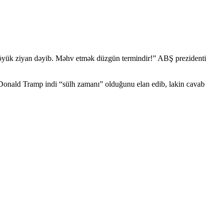
böyük ziyan dəyib. Məhv etmək düzgün termindir!” ABŞ prezidenti
 Donald Tramp indi “sülh zamanı” olduğunu elan edib, lakin cavab