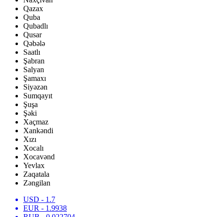
Qazax
Quba
Qubadlı
Qusar
Qəbələ
Saatlı
Şabran
Salyan
Şamaxı
Siyəzən
Sumqayıt
Şuşa
Şəki
Xaçmaz
Xankəndi
Xızı
Xocalı
Xocavənd
Yevlax
Zaqatala
Zəngilan
USD
- 1.7
EUR
- 1.9938
RUB
- 0.022704