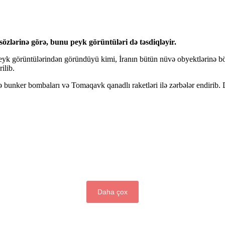
zlərinə görə, bunu peyk görüntüləri də təsdiqləyir.
eyk görüntülərindən göründüyü kimi, İranın bütün nüvə obyektlərinə 
ilib.
bunker bombaları və Tomaqavk qanadlı raketləri ilə zərbələr endirib.
Daha çox