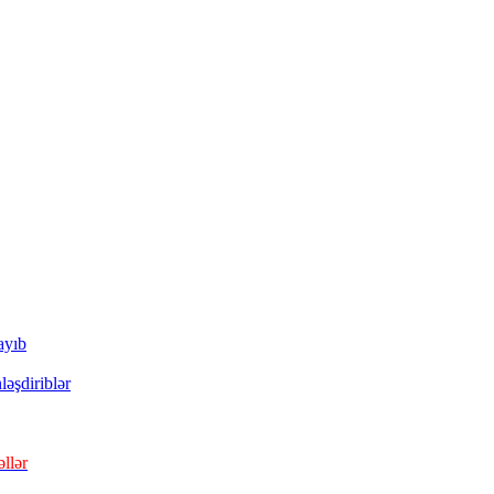
ayıb
ləşdiriblər
llər