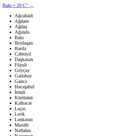
Bakı
+ 29 C°
Ağcabədi
Ağdam
Ağdaş
Ağstafa
Bakı
Beyləqan
Bərdə
Cəbrayıl
Daşkəsən
Füzuli
Göyçay
Gədəbəy
Gəncə
Hacıqabul
İmişli
Kürdəmir
Kəlbəcər
Laçın
Lerik
Lənkəran
Masallı
Naftalan
Naxçıvan