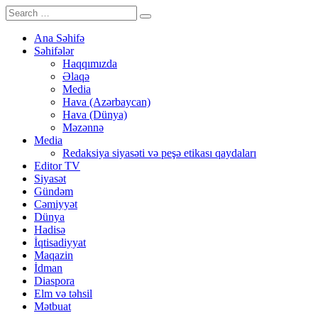
Ana Səhifə
Səhifələr
Haqqımızda
Əlaqə
Media
Hava (Azərbaycan)
Hava (Dünya)
Məzənnə
Media
Redaksiya siyasəti və peşə etikası qaydaları
Editor TV
Siyasət
Gündəm
Cəmiyyət
Dünya
Hadisə
İqtisadiyyat
Maqazin
İdman
Diaspora
Elm və təhsil
Mətbuat