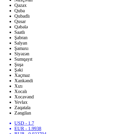
Qazax
Quba
Qubadlı
Qusar
Qəbələ
Saatlı
Şabran
Salyan
Şamaxı
Siyəzən
Sumqayıt
Şuşa
Şəki
Xaçmaz
Xankəndi
Xızı
Xocalı
Xocavənd
Yevlax
Zaqatala
Zəngilan
USD
- 1.7
EUR
- 1.9938
RUB
- 0.022704