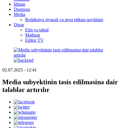
İdman
Diaspora
Media
Redaksiya siyasəti və peşə etikası qaydaları
Digər
Elm və təhsil
Mətbuat
Editor TV
02.07.2025 - 12:41
Media subyektinin təsis edilməsinə dair
tələblər artırılır