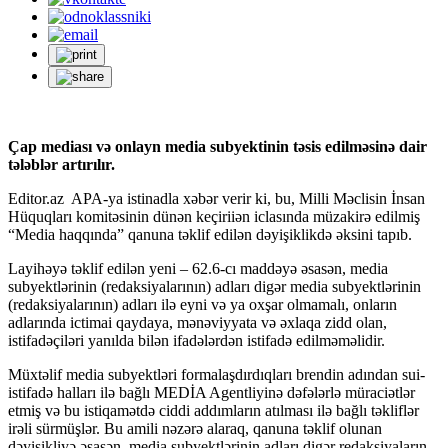
Çap mediası və onlayn media subyektinin təsis edilməsinə dair
tələblər artırılır.
Editor.az APA-ya istinadla xəbər verir ki, bu, Milli Məclisin İnsan
Hüquqları komitəsinin dünən keçiriiən iclasında müzakirə edilmiş
“Media haqqında” qanuna təklif edilən dəyişiklikdə əksini tapıb.
Layihəyə təklif edilən yeni – 62.6-cı maddəyə əsasən, media
subyektlərinin (redaksiyalarının) adları digər media subyektlərinin
(redaksiyalarının) adları ilə eyni və ya oxşar olmamalı, onların
adlarında ictimai qaydaya, mənəviyyata və əxlaqa zidd olan,
istifadəçiləri yanılda bilən ifadələrdən istifadə edilməməlidir.
Müxtəlif media subyektləri formalaşdırdıqları brendin adından sui-
istifadə halları ilə bağlı MEDİA Agentliyinə dəfələrlə müraciətlər
etmiş və bu istiqamətdə ciddi addımların atılması ilə bağlı təkliflər
irəli sürmüşlər. Bu amili nəzərə alaraq, qanuna təklif olunan
dəyişikliyə əsasən, media subyektlərinin adları digər redaksiyaların