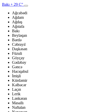
Bakı
+ 29 C°
Ağcabədi
Ağdam
Ağdaş
Ağstafa
Bakı
Beyləqan
Bərdə
Cəbrayıl
Daşkəsən
Füzuli
Göyçay
Gədəbəy
Gəncə
Hacıqabul
İmişli
Kürdəmir
Kəlbəcər
Laçın
Lerik
Lənkəran
Masallı
Naftalan
Naxçıvan