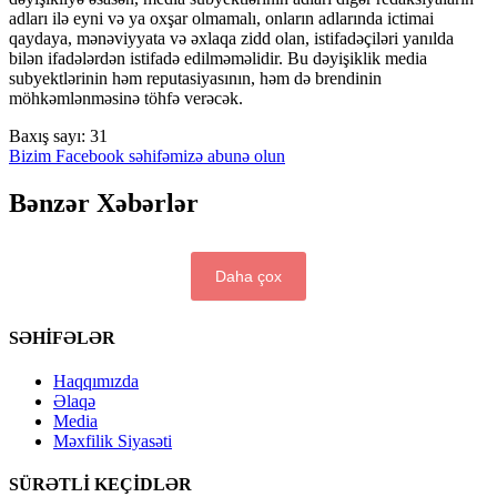
adları ilə eyni və ya oxşar olmamalı, onların adlarında ictimai
qaydaya, mənəviyyata və əxlaqa zidd olan, istifadəçiləri yanılda
bilən ifadələrdən istifadə edilməməlidir. Bu dəyişiklik media
subyektlərinin həm reputasiyasının, həm də brendinin
möhkəmlənməsinə töhfə verəcək.
Baxış sayı:
31
Bizim Facebook səhifəmizə abunə olun
Bənzər Xəbərlər
Daha çox
SƏHİFƏLƏR
Haqqımızda
Əlaqə
Media
Məxfilik Siyasəti
SÜRƏTLİ KEÇİDLƏR