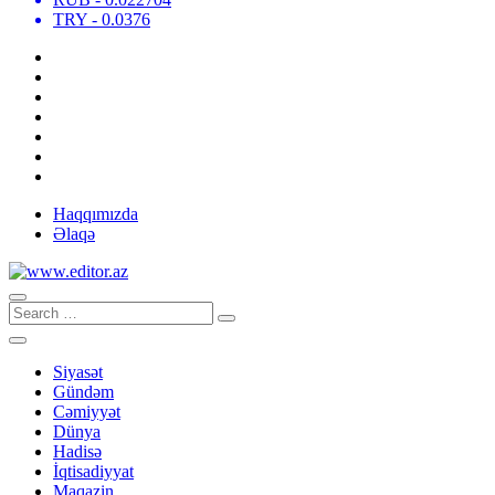
TRY
- 0.0376
Haqqımızda
Əlaqə
Siyasət
Gündəm
Cəmiyyət
Dünya
Hadisə
İqtisadiyyat
Maqazin