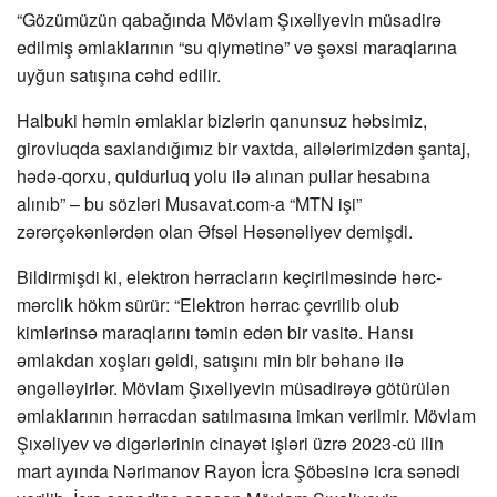
“Gözümüzün qabağında Mövlam Şıxəliyevin müsadirə
edilmiş əmlaklarının “su qiymətinə” və şəxsi maraqlarına
uyğun satışına cəhd edilir.
Halbuki həmin əmlaklar bizlərin qanunsuz həbsimiz,
girovluqda saxlandığımız bir vaxtda, ailələrimizdən şantaj,
hədə-qorxu, quldurluq yolu ilə alınan pullar hesabına
alınıb” – bu sözləri Musavat.com-a “MTN işi”
zərərçəkənlərdən olan Əfsəl Həsənəliyev demişdi.
Bildirmişdi ki, elektron hərracların keçirilməsində hərc-
mərclik hökm sürür: “Elektron hərrac çevrilib olub
kimlərinsə maraqlarını təmin edən bir vasitə. Hansı
əmlakdan xoşları gəldi, satışını min bir bəhanə ilə
əngəlləyirlər. Mövlam Şıxəliyevin müsadirəyə götürülən
əmlaklarının hərracdan satılmasına imkan verilmir. Mövlam
Şıxəliyev və digərlərinin cinayət işləri üzrə 2023-cü ilin
mart ayında Nərimanov Rayon İcra Şöbəsinə icra sənədi