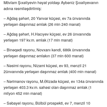
Mövlam Şıxəliyevin həyat yoldaşı Aybəniz Şıxəliyevanın
adına rəsmiləşdirilmiş:
– Ağdaş şəhəri, 20 Yanvar küçəsi, ev 7a ünvanında
yerləşən daşınmaz əmlak (26 min 240 manat)
– Ağdaş şəhəri, H.Hacıyev küçəsi, ev 26 ünvanında
yerləşən 197 kv.m. əmlak (17 min manat)
– Binəqədi rayonu, Novxanı kəndi, 686k ünvanında
yerləşən daşınmaz əmlakın (37 min 600 manat)
– Nəsimi rayonu, Nizami küçəsi, ev 93, mənzil 21
2ünvanında yerləşən daşınmaz əmlak (400 min manat)
– Nərimanov rayonu, M.Əlizadə küçəsi, ev 134a ünvanında
yerləşən 403.3 kv.m. sahəsi olan daşınmaz əmlak (1
milyon 452 min manat)
– Səbayel rayonu, Bülbül prospekti, ev 7, mənzil 10