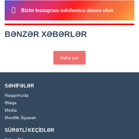
Bizim Instagram səhifəmizə abunə olun
BƏNZƏR XƏBƏRLƏR
Daha çox
SƏHİFƏLƏR
Haqqımızda
Əlaqə
Media
Məxfilik Siyasəti
SÜRƏTLİ KEÇİDLƏR