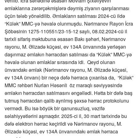
verilib. İcra sənədinə əsasən Mövlam Şıxəliyevin
əmlaklarına zərərçəkmişlərə dəymiş ziyanın qarşılanması
üçün tələb yönəldilib. Əmlakların satılması 2024-cü ildə
“Külək” MMC-yə həvalə olunmuşdu. Nərimanov Rayon İcra
Şöbəsinin 1275-110551/23-15-12 saylı, 08.02.2024-cü il
tarixli sifariş məktubuna əsasən Bakı şəhəri, Nərimanov
rayonu, M. Əlizadə küçəsi, ev 134A ünvanında yerləşən
daşınmaz əmlakın hərracdan satılması da “Külək” MMC-yə
həvalə olunan əmlaklar sırasında idi. Qeyd olunan
ünvandakı əmlak (Nərimanov rayonu, M. Əlizadə küçəsi,
ev 134A ünvanı) bir neçə dəfə hərraca çıxarılsa da, “Külək”
MMC rəhbəri Nurlan Həsənli öz maraqlı səviyyəsində
əmlakın hərracdan satılmasını əngəllədi. Hətta bir dəfə baş
tutmuş hərracdan qalib ayrılmış şəxsə hərrac protokolunu
vermədi. Bu isə böyük bir qanunsuzluq, vəzifə
səlahiyyətlərini aşmaqdır. 2025-ci il, 30 mart tarixində bu
dəfə elektron hərrac keçirildi və Nərimanov rayonu, M.
Əlizadə küçəsi, ev 134A ünvanındakı əmlak hərraca