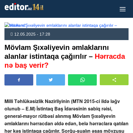
12.05.2025 - 17:28
Mövlam Şıxəliyevin əmlaklarını
alanlar istintaqa çağırılır –
Hərracda
nə baş verir?
Milli Təhlükəsizlik Nazirliyinin (MTN 2015-ci ildə ləğv
olunub – E.M) İstintaq Baş İdarəsinin sabiq rəisi,
general-mayor rütbəsi alınmış Mövlam Şıxəliyevin
əmlaklarını hərracdan əldə edən, belə hərraclara qatılan
hər kəs istintaqa çağırılır. Sorğu-sualın əsas mövzusu