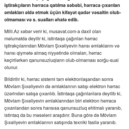
iştirakçıların hərraca qatılma səbəbi, hərraca çıxarılan
əmlakları əldə etmək üçün kifayət qədər vəsaitin olub-
olmaması və s. sualları əhatə edib.
Milli.Az xəbər verir ki, musavat.com-a daxil olan
məlumatda deyilir ki, istintaqa çağırılan hərrac
iştirakçılarından Mövlam Şıxəliyevin hansı əmlaklarını və
hansı qiymətə almaq niyyətində olmaları, hərrac
keçirilərkən qanunsuzluqların olub-olmaması sorğu-sual
olunur.
Bildirilir ki, hərrac sistemi tam elektronlaşandan sonra
Mövlam Şıxəliyevin də əmlaklarının satışı elektron hərrac
üzərindən satışa çıxarılıb. İstintaqa çağırılanlara deyilib ki,
Mövlam Şıxəliyevin əmlaklarından biri elektron hərraca
çıxarılandan sonra hansısa qanunsuzluq ehtimalı yaranıb,
istintaq da bu məsələni araşdırır. Buna görə də Mövlam
Şıxəliyevin əmlaklarının satışında texniki fasilə yaranıb.