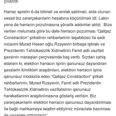
çıxarıldı.
Hərrac aprelin 6-da bitməli və əmlak satılmalı, əldə olunan
vəsait biz zərərçəkənlərin hesabına köçürülməli idi. Lakin
yenə də hərracın pozulmasına yönəlik addımlar atıldı. Bizə
verilən məlumata görə bu dəfə hərracın pozulması “Qafqaz
Constraction” şirkətinin rəhbərlərinin təşəbbüsü ilə sədr
müavini Murad Həsən oğlu Rzayevin birbaşa iştirakı və
Prezidentin Təhlükəsizlik Xidmətinin Famil adlı vəzifəli
şəxsinin maraqları çərçivəsində baş verib. Sizdən xahiş
edərəm ki, elektron hərracın işinin qanunsuz dayandıran
şəxslərin kimlikləri araşdırılsın, elektron hərracın işinə
qanunsuz müdaxilə edən “Qafqaz Constraction” şirkəti
rəhbərlərinin, Murad Rzayevin, Famil adlı Prezidentin
Təhlükəsizlik Xidmətinin vəzifəlisinin qanunsuz
hərəkətlərinin araşdırılmasına göstəriş verilsin. Biz
zərərçəkənlərin elektron hərracın qanunsuz dayandırılması
ilə bağlı məhkəməyə təqdim etdiyimiz müraciətə baxılması
da nəzarətə götürülsün”.