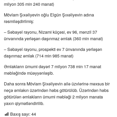
milyon 305 min 240 manat)
Mövlam Şıxəliyevin oğlu Elgün Şıxəliyevin adına
rəsmiləşdirilmiş:
– Səbayel rayonu, Nizami küçəsi, ev 96, mənzil 37
ünvanında yerləşən daşınmaz əmlak (360 min manat)
– Səbayel rayonu, prospekti ev 7 ünvanında yerləşən
daşınmaz əmlak (714 min 985 manat)
Əmlakların ümumi dəyəri 7 milyon 738 min 17 manat
məbləğində müəyyənləşib.
Daha sonra Mövlam Şixəliyevin ailə üzvlərinə məxsus bir
neçə əmlakın üzərindən həbs götürülüb. Üzərindən həbs
götürülən əmlakların ümumi məbləği 2 milyon manata
yaxın qiymətləndirilib.
Baxış sayı:
44