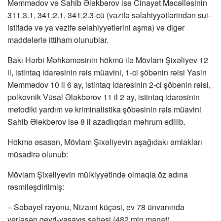
Məmmədov və Sahib Ələkbərov isə Cinayət Məcəlləsinin
311.3.1, 341.2.1, 341.2.3-cü (vəzifə səlahiyyətlərindən sui-
istifadə və ya vəzifə səlahiyyətlərini aşma) və digər
maddələrlə ittiham olunublar.
Bakı Hərbi Məhkəməsinin hökmü ilə Mövlam Şixəliyev 12
il, istintaq idarəsinin rəis müavini, 1-ci şöbənin rəisi Yasin
Məmmədov 10 il 6 ay, istintaq idarəsinin 2-ci şöbənin rəisi,
polkovnik Vüsal Ələkbərov 11 il 2 ay, istintaq idarəsinin
metodiki yardım və kriminalistika şöbəsinin rəis müavini
Sahib Ələkbərov isə 8 il azadlıqdan məhrum edilib.
Hökmə əsasən, Mövlam Şixəliyevin aşağıdakı əmlakları
müsadirə olunub:
Mövlam Şixəliyevin mülkiyyətində olmaqla öz adına
rəsmiləşdirilmiş:
– Səbayel rayonu, Nizami küçəsi, ev 78 ünvanında
yerləşən qeyri-yaşayış sahəsi (482 min manat)