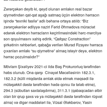
Zərərçəkən deyib ki, qeyd olunan əmlakın real bazar
qiymətindən qat-qat aşağı satmaq üçün elektron hərracın
işində “texniki fasilə” adlı bəhanə ortaya atılıb: “Biz
zərərçəkənlər ədliyyə naziri Fərid Əhmədova müraciət
edərək elektron hərracların keçirilməsindəki hərc-mərcliyə
son qoyulmasını xahiş edirik. “Qafqaz Constraction”
şirkətinin rəhbərləri, qabağa verilən Murad Rzayev hərraca
çıxarılan əmlakı “su qiymətinə” almaq istəyir deyə, elektron
hərrac pozulmalıdır?”
Mövlam Şixəliyev 2021-ci ildə Baş Prokurorluq tərəfindən
həbs olunub. Ona qarşı Cinayət Məcəlləsinin 182.3.1,
182.3.2 (külli miqdarda əmlak əldə etmək məqsədi ilə
mütəşəkkil dəstə tərəfindən hədə qorxu ilə tələb etmə),
294.3 (sübutları saxtalaşdırma), 311.3.1 (qabaqcadan əlbir
olan bir qrup şəxs və ya mütəşəkkil dəstə tərəfindən rüşvət
alma) və digər maddələri ilə, Vüsal Ələkbərov, Yasin