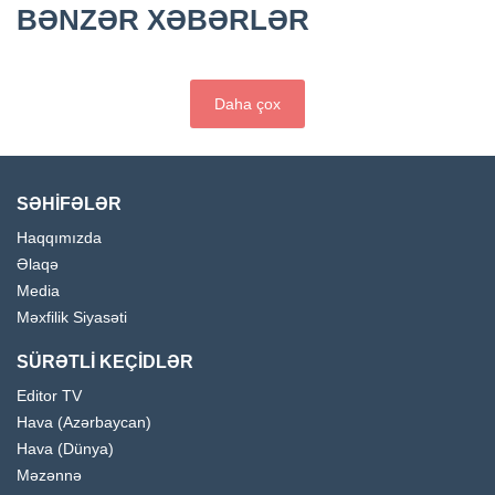
BƏNZƏR XƏBƏRLƏR
Daha çox
SƏHİFƏLƏR
Haqqımızda
Əlaqə
Media
Məxfilik Siyasəti
SÜRƏTLİ KEÇİDLƏR
Editor TV
Hava (Azərbaycan)
Hava (Dünya)
Məzənnə