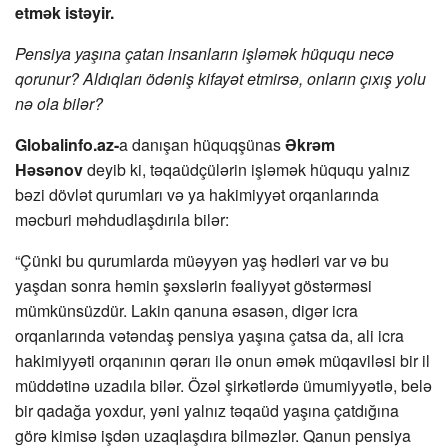
etmək istəyir.
Pensiya yaşına çatan insanların işləmək hüququ necə
qorunur? Aldıqları ödəniş kifayət etmirsə, onların çıxış yolu
nə ola bilər?
Globalinfo.az-
a danışan hüquqşünas
Əkrəm
Həsənov
deyib ki, təqaüdçülərin işləmək hüququ yalnız
bəzi dövlət qurumları və ya hakimiyyət orqanlarında
məcburi məhdudlaşdırıla bilər:
“Çünki bu qurumlarda müəyyən yaş hədləri var və bu
yaşdan sonra həmin şəxslərin fəaliyyət göstərməsi
mümkünsüzdür. Lakin qanuna əsasən, digər icra
orqanlarında vətəndaş pensiya yaşına çatsa da, ali icra
hakimiyyəti orqanının qərarı ilə onun əmək müqaviləsi bir il
müddətinə uzadıla bilər. Özəl şirkətlərdə ümumiyyətlə, belə
bir qadağa yoxdur, yəni yalnız təqaüd yaşına çatdığına
görə kimisə işdən uzaqlaşdıra bilməzlər. Qanun pensiya