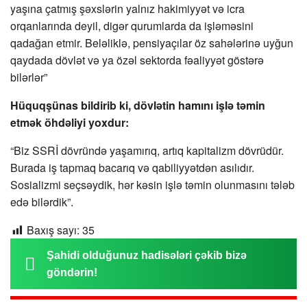
yaşına çatmış şəxslərin yalnız hakimiyyət və icra
orqanlarında deyil, digər qurumlarda da işləməsini
qadağan etmir. Beləliklə, pensiyaçılar öz sahələrinə uyğun
qaydada dövlət və ya özəl sektorda fəaliyyət göstərə
bilərlər”
Hüquqşünas bildirib ki, dövlətin hamını işlə təmin
etmək öhdəliyi yoxdur:
“Biz SSRİ dövründə yaşamırıq, artıq kapitalizm dövrüdür.
Burada iş tapmaq bacarıq və qabiliyyətdən asılıdır.
Sosializmi seçsəydik, hər kəsin işlə təmin olunmasını tələb
edə bilərdik”.
Baxış sayı:
35
Şahidi olduğunuz hadisələri çəkib bizə
göndərin!