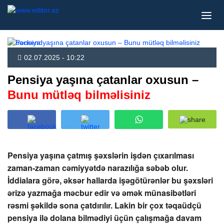
02.07.2025 - 10:22
Pensiya yaşına çatanlar oxusun –
Bunu mütləq bilməlisiniz
Pensiya yaşına çatmış şəxslərin işdən çıxarılması
zaman-zaman cəmiyyətdə narazılığa səbəb olur.
İddialara görə, əksər hallarda işəgötürənlər bu şəxsləri
ərizə yazmağa məcbur edir və əmək münasibətləri
rəsmi şəkildə sona çatdırılır. Lakin bir çox təqaüdçü
pensiya ilə dolana bilmədiyi üçün çalışmağa davam