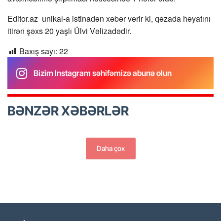
Editor.az unikal-a istinadən xəbər verir ki, qəzada həyatını
itirən şəxs 20 yaşlı Ülvi Vəlizadədir.
Baxış sayı:
22
Bizim Instagram səhifəmizə abunə olun
BƏNZƏR XƏBƏRLƏR
Daha çox