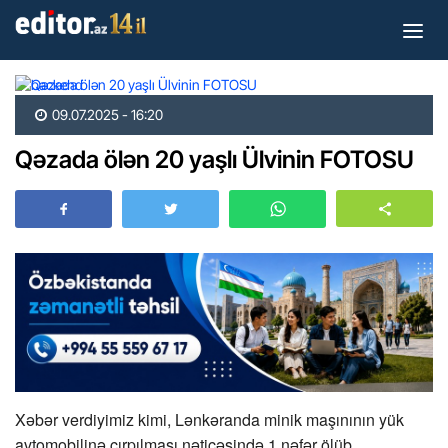
09.07.2025 - 16:20
Qəzada ölən 20 yaşlı Ülvinin FOTOSU
Xəbər verdiyimiz kimi, Lənkəranda minik maşınının yük
avtomobilinə çırpılması nəticəsində 1 nəfər ölüb.