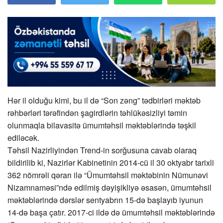
Hər il olduğu kimi, bu il də “Son zəng” tədbirləri məktəb
rəhbərləri tərəfindən şagirdlərin təhlükəsizliyi təmin
olunmaqla bilavasitə ümumtəhsil məktəblərində təşkil
ediləcək.
Təhsil Nazirliyindən Trend-in sorğusuna cavab olaraq
bildirilib ki, Nazirlər Kabinetinin 2014-cü il 30 oktyabr tarixli
362 nömrəli qərarı ilə “Ümumtəhsil məktəbinin Nümunəvi
Nizamnaməsi”ndə edilmiş dəyişikliyə əsasən, ümumtəhsil
məktəblərində dərslər sentyabrın 15-də başlayıb iyunun
14-də başa çatır. 2017-ci ildə də ümumtəhsil məktəblərində