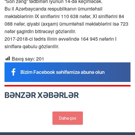
“Son zəng” tədbirləri iyunun 14-də keçiriləcək.
Bu il Azərbaycanda respublikanın ümumtəhsil
məktəblərinin IX siniflərini 110 638 nəfər, XI siniflərini 84
088 nəfər, qiyabi (axşam) ümumtəhsil məktəblərini isə 723
nəfər şagirdin bitirəcəyi gözlənilir.
2017-2018-ci tədris ilinin əvvəlində 164 945 nəfərin I
siniflərə qəbulu gözlənilir.
Baxış sayı:
201
Bizim Facebook səhifəmizə abunə olun
BƏNZƏR XƏBƏRLƏR
Daha çox