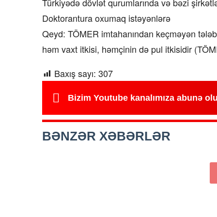
Türkiyədə dövlət qurumlarında və bəzi şirkətl
Doktorantura oxumaq istəyənlərə
Qeyd: TÖMER imtahanından keçməyən tələbə m
həm vaxt itkisi, həmçinin də pul itkisidir (TÖMER
Baxış sayı:
307
Bizim Youtube kanalımıza abunə ol
BƏNZƏR XƏBƏRLƏR