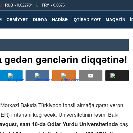
RUB
- 0.022704
TRY
- 0.0376
M
CƏMIYYƏT
DÜNYA
HADISƏ
İQTISADIYYAT
MAQAZIN
İ
a gedən gənclərin diqqətinə!
Mərkəzi Bakıda Türkiyədə təhsil almağa qərar verən
R) imtahanı keçirəcək. Universitetinin rəsmi Bakı
baş
avqust, saat 10-da Odlar Yurdu Universitetində