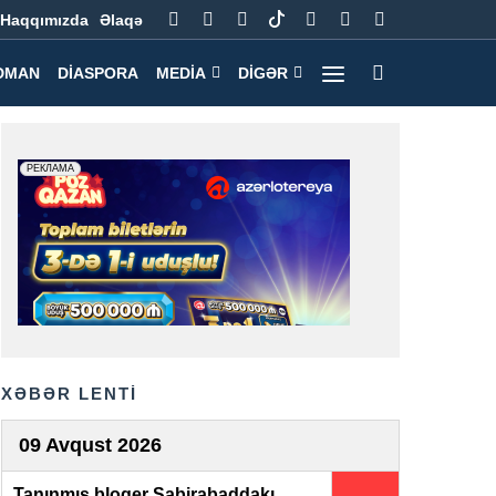
Haqqımızda
Əlaqə
DMAN
DIASPORA
MEDIA
DIGƏR
XƏBƏR LENTİ
09 Avqust 2026
Tanınmış bloger Sabirabaddakı