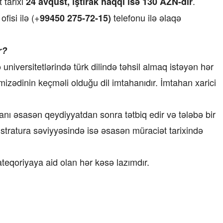
tarixi
.
24 avqust, iştirak haqqı isə 130 AZN-dir
isi ilə (+
telefonu ilə əlaqə
99450 275-72-15)
r?
universitetlərində türk dilində təhsil almaq istəyən hər
mizədinin keçməli olduğu dil imtahanıdır. İmtahan xarici
anı əsasən qeydiyyatdan sonra tətbiq edir və tələbə bir
stratura səviyyəsində isə əsasən müraciət tarixində
qoriyaya aid olan hər kəsə lazımdır.