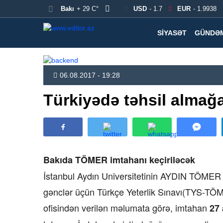
Bakı
+ 29 C°
USD
- 1.7
EUR
- 1.9938
SIYASƏT
GÜNDƏ
06.08.2017 - 19:28
Türkiyədə təhsil almağ
Bakıda TÖMER imtahanı keçiriləcək
İstanbul Aydın Universitetinin AYDIN TÖMER 
gənclər üçün Türkçe Yeterlik Sınavı(TYS-TÖME
ofisindən verilən məlumata görə, imtahan
27 