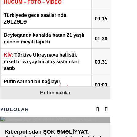
HÜCUM – FOTO – VİDEO
Türkiyədə gecə saatlarında
09:15
ZƏLZƏLƏ
Beyləqanda kanalda batan 21 yaşlı
01:38
gəncin meyiti tapıldı
KİV:
Türkiyə Ukraynaya ballistik
raketlər və yaylım atəş sistemləri
00:31
satıb
Putin sərhədləri bağlayır,
00:03
səfərbərliyə hazırlaşır –
İDDİA
Bütün yazılar
08 Avqust 2026
VİDEOLAR
İrəvan dünyaya Azərbaycan
üzərindən çıxır –
Mühüm etiraf –
22:46
VİDEO
Kiberpolisdən ŞOK ƏMƏLİYYAT:
AZAL-da 