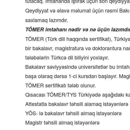
tutacaq. İmtahanda iştirak üçün son qeydiyyat 
Qeydiyyat və əlavə məlumat üçün rəsmi Bakı of
saxlamaq lazımdır.
TÖMER imtahanı nədir və nə üçün lazımdı
TÖMER (Türk dili haqqında sertifikat), Türkiyə 
bir bakalavr, magistratura və doktorantura na
tələbələrin Türkcə dil biliyini yoxlayır.
Bakalavr səviyyəsində universitetlər bu imtah
başa olaraq dərsə 1-ci kursdan başlayır. Magi
TÖMER sertifikatı tələb olunur.
Qısacası TÖMER/TYS Türkiyədə aşağıdakı kate
Attestatla bakalavr təhsili alamaq istəyənlərə
YÖS- lə bakalavr təhsili almaq istəyənlərə
Magistr təhsili almaq istəyənlərə