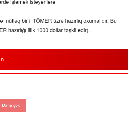
ərdə işləmək istəyənlərə
ütləq bir il TÖMER üzrə hazırlıq oxumalıdır. Bu
 hazırlığı illik 1000 dollar təşkil edir).
un
Daha çox
“Xətrinə dəymişəmsə, bağışla məni,