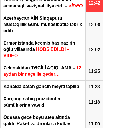
12:42
acınacaqlı vəziyyəti ifşa etdi –
VİDEO
Azərbaycan XİN Sinqapuru
Müstəqillik Günü münasibətilə təbrik
12:08
edib
Ermənistanda keçmiş baş nazirin
oğlu villasında
HƏBS EDİLDİ –
12:02
VİDEO
Zelenskidən TƏCİLİ AÇIQLAMA –
12
11:25
aydan bir neçə ilə qədər…
Kanalda batan gəncin meyiti tapılıb
11:23
Xərçəng sabiq prezidentin
11:18
sümüklərinə yayıldı
Odessa gecə boyu atəş altında
qaldı: Raket və dronlarla kütləvi
11:00