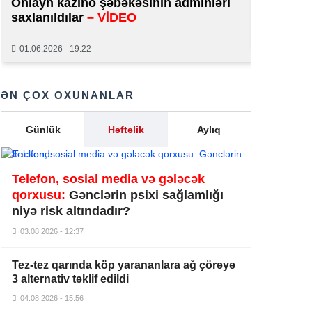
Onlayn kazino şəbəkəsinin adminləri
normal 
Çin avtomobilləri KÜTLƏVİ sıradan
saxlanıldılar
– VİDEO
22:26
çıxır –
ŞOK SƏBƏB
29.01.2026
01.06.2026 - 19:22
Oman sahillərində yük gəmisinə
21:55
hücum edilib
ƏN ÇOX OXUNANLAR
Restoran admistratoru xanım
21:30
blogeri təhqir etdi –
VİDEO
Günlük
Həftəlik
Aylıq
“Azərbaycan cəmiyyəti bölgədə
formalaşmış sülh mühitində
20:57
Telefon, sosial media və gələcək
yaşamağa uyğunlaşır” –
Prezident
qorxusu:
Gənclərin psixi sağlamlığı
Ramiz Mehdiyevin kürəkəninin
niyə risk altındadır?
İMPERİYASI ÇÖKÜR –
Bakının
03.08.2026 - 12:37
mərkəzində yandırılan arxivlər və
20:38
evsiz qalan sakinlərin DTX
Tez-tez qarında köp yarananlara ağ çörəyə
FƏRYADI!
3 alternativ təklif edildi
Rubio:
04.08.2026 - 15:56
“Tramp Azərbaycan və