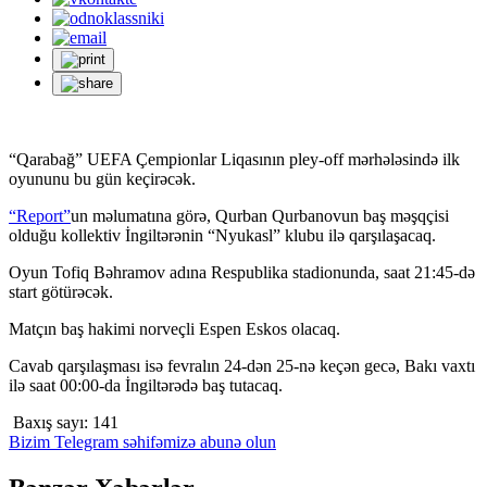
“Qarabağ” UEFA Çempionlar Liqasının pley-off mərhələsində ilk
oyununu bu gün keçirəcək.
“Report”
un məlumatına görə, Qurban Qurbanovun baş məşqçisi
olduğu kollektiv İngiltərənin “Nyukasl” klubu ilə qarşılaşacaq.
Oyun Tofiq Bəhramov adına Respublika stadionunda, saat 21:45-də
start götürəcək.
Matçın baş hakimi norveçli Espen Eskos olacaq.
Cavab qarşılaşması isə fevralın 24-dən 25-nə keçən gecə, Bakı vaxtı
ilə saat 00:00-da İngiltərədə baş tutacaq.
Baxış sayı:
141
Bizim Telegram səhifəmizə abunə olun