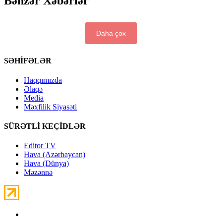
Bənzər Xəbərlər
Daha çox
SƏHİFƏLƏR
Haqqımızda
Əlaqə
Media
Məxfilik Siyasəti
SÜRƏTLİ KEÇİDLƏR
Editor TV
Hava (Azərbaycan)
Hava (Dünya)
Məzənnə