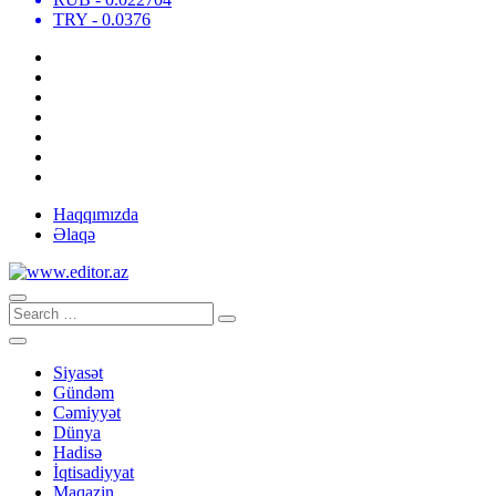
TRY
- 0.0376
Haqqımızda
Əlaqə
Siyasət
Gündəm
Cəmiyyət
Dünya
Hadisə
İqtisadiyyat
Maqazin