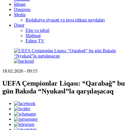
İdman
Diaspora
Media
Redaksiya siyasəti və peşə etikası qaydaları
Digər
Elm və təhsil
Mətbuat
Editor TV
18.02.2026 - 09:15
UEFA Çempionlar Liqası: “Qarabağ” bu
gün Bakıda “Nyukasl”la qarşılaşacaq