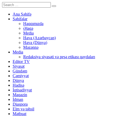
Ana Səhifə
Səhifələr
Haqqımızda
Əlaqə
Media
Hava (Azərbaycan)
Hava (Dünya)
Məzənnə
Media
Redaksiya siyasəti və peşə etikası qaydaları
Editor TV
Siyasət
Gündəm
Cəmiyyət
Dünya
Hadisə
İqtisadiyyat
Maqazin
İdman
Diaspora
Elm və təhsil
Mətbuat