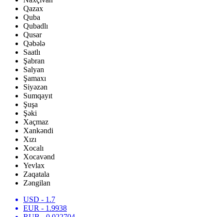
Qazax
Quba
Qubadlı
Qusar
Qəbələ
Saatlı
Şabran
Salyan
Şamaxı
Siyəzən
Sumqayıt
Şuşa
Şəki
Xaçmaz
Xankəndi
Xızı
Xocalı
Xocavənd
Yevlax
Zaqatala
Zəngilan
USD
- 1.7
EUR
- 1.9938
RUB
- 0.022704