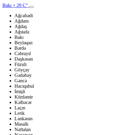
Bakı
+ 29 C°
Ağcabədi
Ağdam
Ağdaş
Ağstafa
Bakı
Beyləqan
Bərdə
Cəbrayıl
Daşkəsən
Füzuli
Göyçay
Gədəbəy
Gəncə
Hacıqabul
İmişli
Kürdəmir
Kəlbəcər
Laçın
Lerik
Lənkəran
Masallı
Naftalan
Naxçıvan