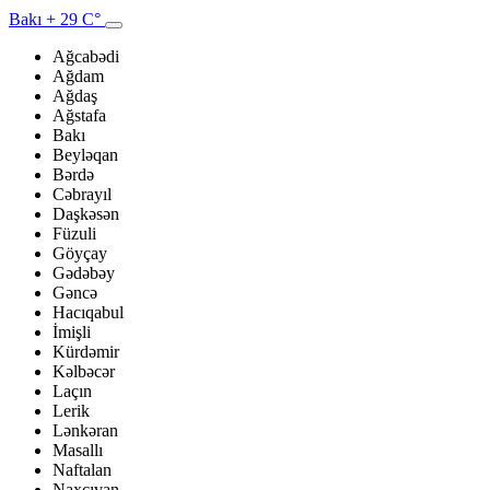
Bakı
+ 29 C°
Ağcabədi
Ağdam
Ağdaş
Ağstafa
Bakı
Beyləqan
Bərdə
Cəbrayıl
Daşkəsən
Füzuli
Göyçay
Gədəbəy
Gəncə
Hacıqabul
İmişli
Kürdəmir
Kəlbəcər
Laçın
Lerik
Lənkəran
Masallı
Naftalan
Naxçıvan