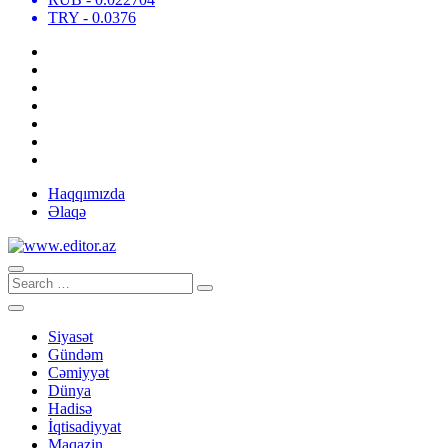
TRY
- 0.0376
Haqqımızda
Əlaqə
Siyasət
Gündəm
Cəmiyyət
Dünya
Hadisə
İqtisadiyyat
Maqazin