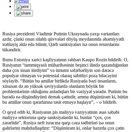
Rusiya prezidenti Vladimir Putinin Ukraynada yaxşı variantları
azdır, çünki onun silahlı qüvvələri döyüş meydanında əhəmiyyətli
irəliləyiş əldə edə bilmir, Qərb sanksiyaları isə onun resurslarını
tükəndirir.
Bunu Estoniya xarici kəşfiyyatının rəhbəri Kaupo Rozin bildirib. O,
Rusiyanın “tammiqyaslı müharibəsinin beşinci ilində qazandığından
daha çox insan itirdiyini” və ümumi səfərbərliyin son dərəcə
populyar olmayan və potensial olaraq sabitliyi poza biləcəyini
söyləyib. “Bütün bu amillər birlikdə Rusiyada bəzi insanların,
xüsusən də ən yüksək səviyyələrdə olanların böyük bir
problemlərinin olduğunu anladıqları bir vəziyyət yaradır. Putinin bu
barədə nə düşündüyünü demək çətindir, amma düşünürəm ki, bütün
bu amillər onun qərarlarına təsir etməyə başlayır”, – o bildirib.
O qeyd edib ki, Rusiyanın pis maliyyə vəziyyətinin əsas səbəbi
maliyyə sektoruna qarşı sanksiyalardır ki, bunlar “çox, çox
zərərlidir”, Rusiya neft ixracına qarşı cəza tədbirləri isə onun
gəlirlərini məhdudlaşdırır: “Düşünürəm ki, onlar hazırda çox çətin