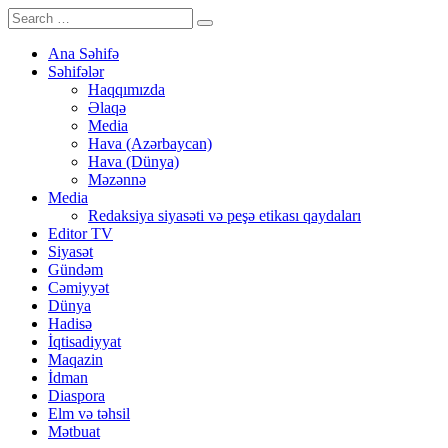
Ana Səhifə
Səhifələr
Haqqımızda
Əlaqə
Media
Hava (Azərbaycan)
Hava (Dünya)
Məzənnə
Media
Redaksiya siyasəti və peşə etikası qaydaları
Editor TV
Siyasət
Gündəm
Cəmiyyət
Dünya
Hadisə
İqtisadiyyat
Maqazin
İdman
Diaspora
Elm və təhsil
Mətbuat