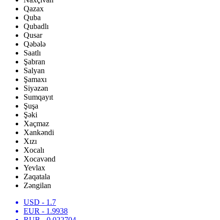
Qazax
Quba
Qubadlı
Qusar
Qəbələ
Saatlı
Şabran
Salyan
Şamaxı
Siyəzən
Sumqayıt
Şuşa
Şəki
Xaçmaz
Xankəndi
Xızı
Xocalı
Xocavənd
Yevlax
Zaqatala
Zəngilan
USD
- 1.7
EUR
- 1.9938
RUB
- 0.022704