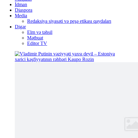
İdman
Diaspora
Media
Redaksiya siyasəti və peşə etikası qaydaları
Digər
Elm və təhsil
Mətbuat
Editor TV