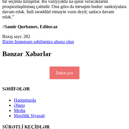
bir seçimlə üzləşirlər. Bu vəziyyətdə nə qərar verəcəklərini
proqnozlaşdırmaq çətindir. Ona görə də mesajım budur: sanksiyalara
davam edək. İndi tərəddüd etməyin vaxtı deyil; sadəcə davam
edək.”
//
Samir Qurbanov, Editor.az
Baxış sayı:
282
Bizim Instagram səhifəmizə abunə olun
Bənzər Xəbərlər
Daha çox
SƏHİFƏLƏR
Haqqımızda
Əlaqə
Media
Məxfilik Siyasəti
SÜRƏTLİ KEÇİDLƏR