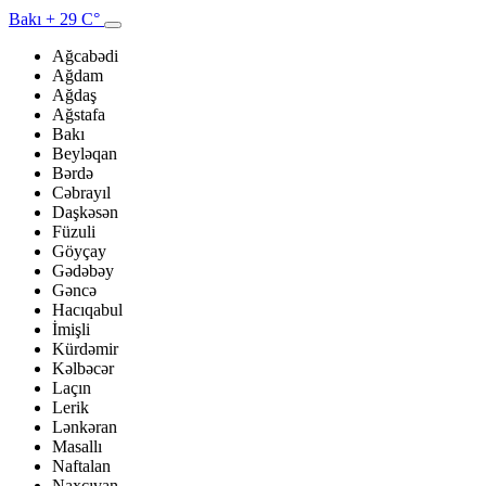
Bakı
+ 29 C°
Ağcabədi
Ağdam
Ağdaş
Ağstafa
Bakı
Beyləqan
Bərdə
Cəbrayıl
Daşkəsən
Füzuli
Göyçay
Gədəbəy
Gəncə
Hacıqabul
İmişli
Kürdəmir
Kəlbəcər
Laçın
Lerik
Lənkəran
Masallı
Naftalan
Naxçıvan