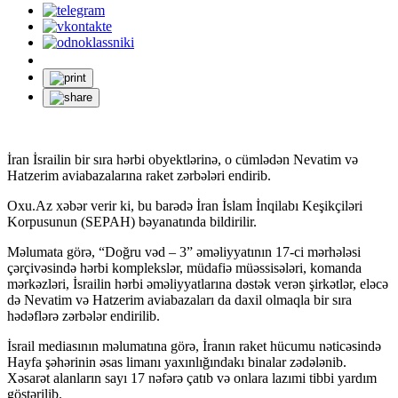
İran İsrailin bir sıra hərbi obyektlərinə, o cümlədən Nevatim və
Hatzerim aviabazalarına raket zərbələri endirib.
Oxu.Az xəbər verir ki, bu barədə İran İslam İnqilabı Keşikçiləri
Korpusunun (SEPAH) bəyanatında bildirilir.
Məlumata görə, “Doğru vəd – 3” əməliyyatının 17-ci mərhələsi
çərçivəsində hərbi komplekslər, müdafiə müəssisələri, komanda
mərkəzləri, İsrailin hərbi əməliyyatlarına dəstək verən şirkətlər, eləcə
də Nevatim və Hatzerim aviabazaları da daxil olmaqla bir sıra
hədəflərə zərbələr endirilib.
İsrail mediasının məlumatına görə, İranın raket hücumu nəticəsində
Hayfa şəhərinin əsas limanı yaxınlığındakı binalar zədələnib.
Xəsarət alanların sayı 17 nəfərə çatıb və onlara lazımi tibbi yardım
göstərilib.