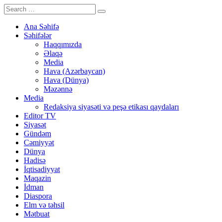
Ana Səhifə
Səhifələr
Haqqımızda
Əlaqə
Media
Hava (Azərbaycan)
Hava (Dünya)
Məzənnə
Media
Redaksiya siyasəti və peşə etikası qaydaları
Editor TV
Siyasət
Gündəm
Cəmiyyət
Dünya
Hadisə
İqtisadiyyat
Maqazin
İdman
Diaspora
Elm və təhsil
Mətbuat