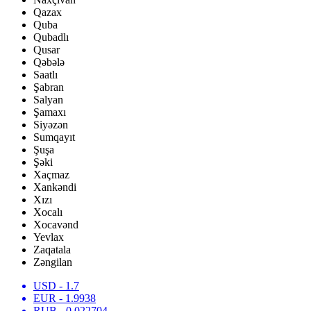
Qazax
Quba
Qubadlı
Qusar
Qəbələ
Saatlı
Şabran
Salyan
Şamaxı
Siyəzən
Sumqayıt
Şuşa
Şəki
Xaçmaz
Xankəndi
Xızı
Xocalı
Xocavənd
Yevlax
Zaqatala
Zəngilan
USD
- 1.7
EUR
- 1.9938
RUB
- 0.022704