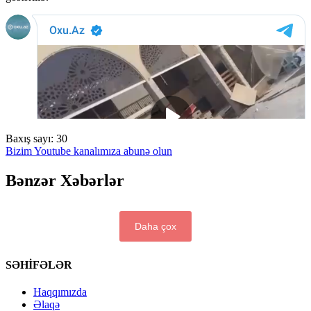
Baxış sayı:
30
Bizim Youtube kanalımıza abunə olun
Bənzər Xəbərlər
Daha çox
SƏHİFƏLƏR
Haqqımızda
Əlaqə