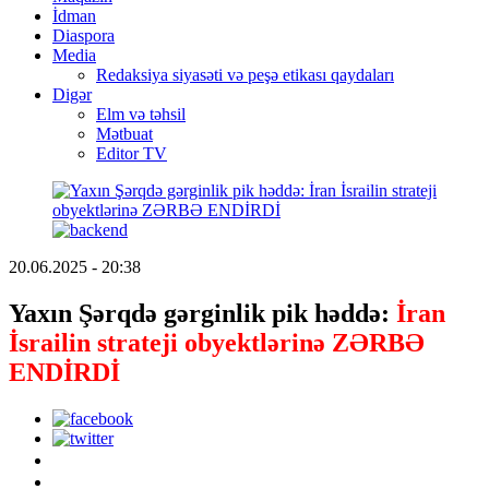
İdman
Diaspora
Media
Redaksiya siyasəti və peşə etikası qaydaları
Digər
Elm və təhsil
Mətbuat
Editor TV
20.06.2025 - 20:38
Yaxın Şərqdə gərginlik pik həddə:
İran
İsrailin strateji obyektlərinə ZƏRBƏ
ENDİRDİ