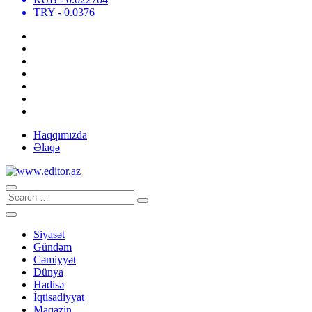
TRY
- 0.0376
Haqqımızda
Əlaqə
Siyasət
Gündəm
Cəmiyyət
Dünya
Hadisə
İqtisadiyyat
Maqazin