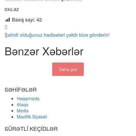
oxu.az
Baxış sayı:
42
Şahidi olduğunuz hadisələri çəkib bizə göndərin!
Bənzər Xəbərlər
Daha çox
SƏHİFƏLƏR
Haqqımızda
Əlaqə
Media
Məxfilik Siyasəti
SÜRƏTLİ KEÇİDLƏR