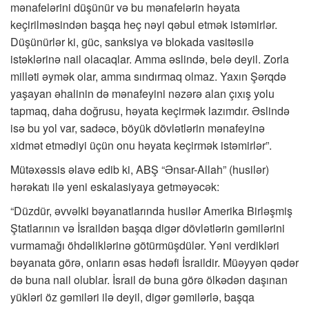
mənafelərini düşünür və bu mənafelərin həyata
keçirilməsindən başqa heç nəyi qəbul etmək istəmirlər.
Düşünürlər ki, güc, sanksiya və blokada vasitəsilə
istəklərinə nail olacaqlar. Amma əslində, belə deyil. Zorla
milləti əymək olar, amma sındırmaq olmaz. Yaxın Şərqdə
yaşayan əhalinin də mənafeyini nəzərə alan çıxış yolu
tapmaq, daha doğrusu, həyata keçirmək lazımdır. Əslində
isə bu yol var, sadəcə, böyük dövlətlərin mənafeyinə
xidmət etmədiyi üçün onu həyata keçirmək istəmirlər”.
Mütəxəssis əlavə edib ki, ABŞ “Ənsar-Allah” (husilər)
hərəkatı ilə yeni eskalasiyaya getməyəcək:
“Düzdür, əvvəlki bəyanatlarında husilər Amerika Birləşmiş
Ştatlarının və İsraildən başqa digər dövlətlərin gəmilərini
vurmamağı öhdəliklərinə götürmüşdülər. Yəni verdikləri
bəyanata görə, onların əsas hədəfi İsraildir. Müəyyən qədər
də buna nail olublar. İsrail də buna görə ölkədən daşınan
yükləri öz gəmiləri ilə deyil, digər gəmilərlə, başqa