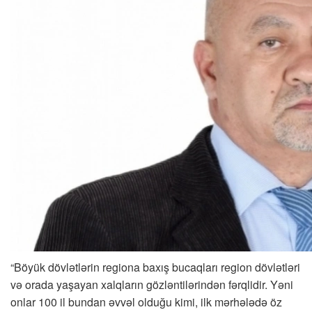
“Böyük dövlətlərin regiona baxış bucaqları region dövlətləri
və orada yaşayan xalqların gözləntilərindən fərqlidir. Yəni
onlar 100 il bundan əvvəl olduğu kimi, ilk mərhələdə öz