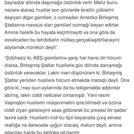
bayraqlar altında daşımağa üstünlük verir. Məhz bunu
nəzərə alaraq, husilər son günlərdə İsrailin yüklərini
daşıyan digər gəmiləri, o cümlədən Amerika Birləşmiş
Ştatlarına məxsus olan gəmiləri vurmağı bəyan edirlər.
Amma hələlik bu həyata keçirilməyib və ona görə də
əvvəlcədən bu təhdidlərin mütləq gerçəkləşdiriləcəyini
söyləmək mümkün deyil”.
“Şübhəsiz ki, ABŞ gəmilərinə qarşı hər hansı bir hücum
olarsa, Birləşmiş Ştatlar husilərlə güc dilində danışmağı
üstünlük verəcəklər. Lakin mən düşünürəm ki, Birləşmiş
Ştatlar yenidən husilərə hücum etməkdə maraqlı deyil. Ona
görə ki, may-iyun aylarında da bu istiqamətdə addımlar
atılmış, lakin ciddi nəticələr olmamışdı. Yəni rəsmi
Vaşinqton husilərin müqavimətini qıra bilmədi və özünə
ciddi ziyan gələcəyini əsas götürərək bu prosesi bir qədər
təxirə saldı. Husilərin indi bu tipli bəyanatla çıxış etməsi
reallığa nə dərəcədə uyğun olacaq, məlum deyil, amma
istənilən halda bu təhlükə gözlənilir.