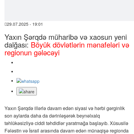
29.07.2025 - 19:01
Yaxın Şərqdə müharibə və xaosun yeni
dalğası:
Böyük dövlətlərin mənafeləri və
regionun gələcəyi
Yaxın Şərqdə illərlə davam edən siyasi və hərbi gərginlik
son aylarda daha da dərinləşərək beynəlxalq
təhlükəsizliyə ciddi təhdidlər yaratmağa başlayıb. Xüsusilə
Fələstin və İsrail arasında davam edən münaqişə regionda