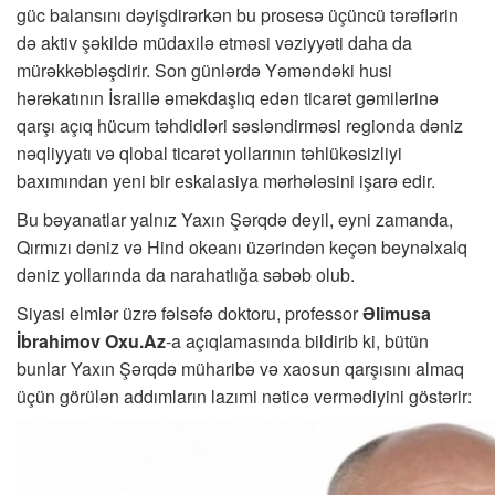
güc balansını dəyişdirərkən bu prosesə üçüncü tərəflərin
də aktiv şəkildə müdaxilə etməsi vəziyyəti daha da
mürəkkəbləşdirir. Son günlərdə Yəməndəki husi
hərəkatının İsraillə əməkdaşlıq edən ticarət gəmilərinə
qarşı açıq hücum təhdidləri səsləndirməsi regionda dəniz
nəqliyyatı və qlobal ticarət yollarının təhlükəsizliyi
baxımından yeni bir eskalasiya mərhələsini işarə edir.
Bu bəyanatlar yalnız Yaxın Şərqdə deyil, eyni zamanda,
Qırmızı dəniz və Hind okeanı üzərindən keçən beynəlxalq
dəniz yollarında da narahatlığa səbəb olub.
Siyasi elmlər üzrə fəlsəfə doktoru, professor
Əlimusa
İbrahimov Oxu.Az
-a açıqlamasında bildirib ki, bütün
bunlar Yaxın Şərqdə müharibə və xaosun qarşısını almaq
üçün görülən addımların lazımi nəticə vermədiyini göstərir: