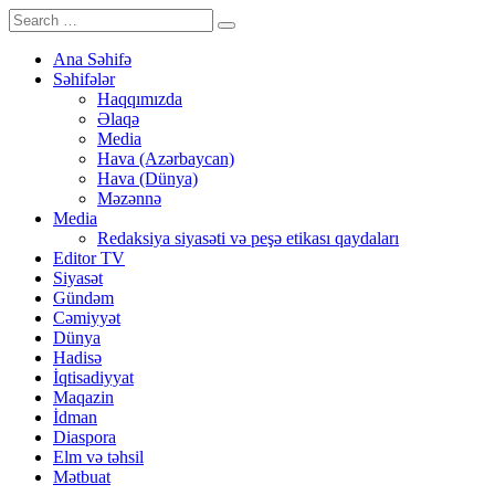
Ana Səhifə
Səhifələr
Haqqımızda
Əlaqə
Media
Hava (Azərbaycan)
Hava (Dünya)
Məzənnə
Media
Redaksiya siyasəti və peşə etikası qaydaları
Editor TV
Siyasət
Gündəm
Cəmiyyət
Dünya
Hadisə
İqtisadiyyat
Maqazin
İdman
Diaspora
Elm və təhsil
Mətbuat