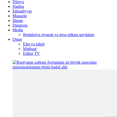
Dünya
Hadisə
İqtisadiyyat
Maqazin
İdman
Diaspora
Media
Redaksiya siyasəti və peşə etikası qaydaları
Digər
Elm və təhsil
Mətbuat
Editor TV