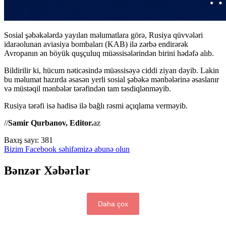
Sosial şəbəkələrdə yayılan məlumatlara görə, Rusiya qüvvələri
idarəolunan aviasiya bombaları (KAB) ilə zərbə endirərək
Avropanın ən böyük quşçuluq müəssisələrindən birini hədəfə alıb.
Bildirilir ki, hücum nəticəsində müəssisəyə ciddi ziyan dəyib. Lakin
bu məlumat hazırda əsasən yerli sosial şəbəkə mənbələrinə əsaslanır
və müstəqil mənbələr tərəfindən tam təsdiqlənməyib.
Rusiya tərəfi isə hadisə ilə bağlı rəsmi açıqlama verməyib.
//
Samir Qurbanov, Editor.
az
Baxış sayı:
381
Bizim Facebook səhifəmizə abunə olun
Bənzər Xəbərlər
Daha çox