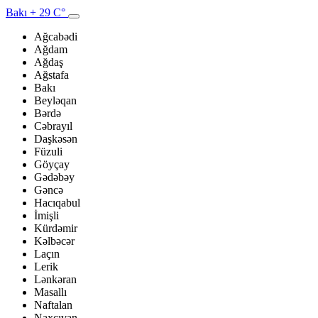
Bakı
+ 29 C°
Ağcabədi
Ağdam
Ağdaş
Ağstafa
Bakı
Beyləqan
Bərdə
Cəbrayıl
Daşkəsən
Füzuli
Göyçay
Gədəbəy
Gəncə
Hacıqabul
İmişli
Kürdəmir
Kəlbəcər
Laçın
Lerik
Lənkəran
Masallı
Naftalan
Naxçıvan