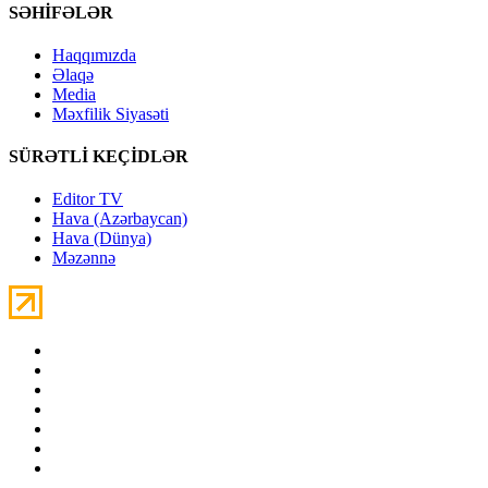
SƏHİFƏLƏR
Haqqımızda
Əlaqə
Media
Məxfilik Siyasəti
SÜRƏTLİ KEÇİDLƏR
Editor TV
Hava (Azərbaycan)
Hava (Dünya)
Məzənnə