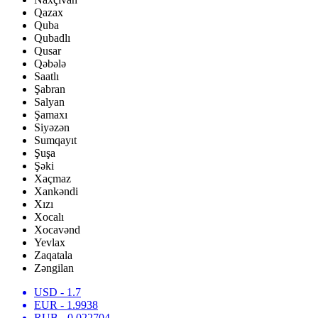
Qazax
Quba
Qubadlı
Qusar
Qəbələ
Saatlı
Şabran
Salyan
Şamaxı
Siyəzən
Sumqayıt
Şuşa
Şəki
Xaçmaz
Xankəndi
Xızı
Xocalı
Xocavənd
Yevlax
Zaqatala
Zəngilan
USD
- 1.7
EUR
- 1.9938
RUB
- 0.022704