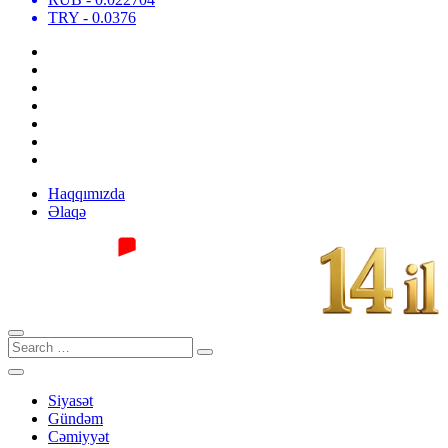
TRY
- 0.0376
Haqqımızda
Əlaqə
Siyasət
Gündəm
Cəmiyyət