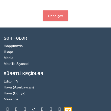
Daha çox
SƏHİFƏLƏR
Haqqımızda
Əlaqə
Media
Məxfilik Siyasəti
SÜRƏTLİ KEÇİDLƏR
Editor TV
Hava (Azərbaycan)
Hava (Dünya)
Məzənnə