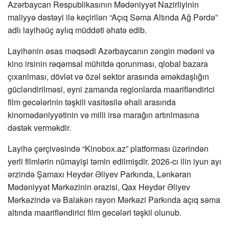
Azərbaycan Respublikasının Mədəniyyət Nazirliyinin
maliyyə dəstəyi ilə keçirilən “Açıq Səma Altında Ağ Pərdə”
adlı layihəüç aylıq müddəti əhatə edib.
Layihənin əsas məqsədi Azərbaycanın zəngin mədəni və
kino irsinin rəqəmsal mühitdə qorunması, qlobal bazara
çıxarılması, dövlət və özəl sektor arasında əməkdaşlığın
gücləndirilməsi, eyni zamanda regionlarda maarifləndirici
film gecələrinin təşkili vasitəsilə əhali arasında
kinomədəniyyətinin və milli irsə marağın artırılmasına
dəstək verməkdir.
Layihə çərçivəsində “Kinobox.az” platforması üzərindən
yerli filmlərin nümayişi təmin edilmişdir. 2026-cı ilin iyun ayı
ərzində Şamaxı Heydər Əliyev Parkında, Lənkəran
Mədəniyyət Mərkəzinin ərazisi, Qax Heydər Əliyev
Mərkəzində və Balakən rayon Mərkəzi Parkında açıq səma
altında maarifləndirici film gecələri təşkil olunub.