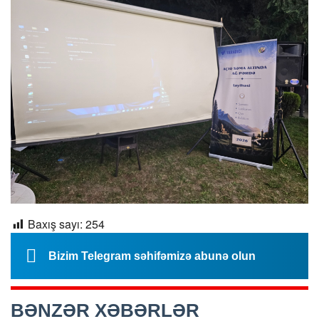
Baxış sayı:
254
Bizim Telegram səhifəmizə abunə olun
BƏNZƏR XƏBƏRLƏR