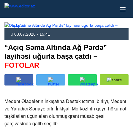
03.07.2026 - 15:41
“Açıq Səma Altında Ağ Pərdə”
layihəsi uğurla başa çatdı –
FOTOLAR
Mədəni Əlaqələrin İnkişafına Dəstək ictimai birliyi, Mədəni
və Yaradıcı Sənayelərin İnkişafı Mərkəzinin qeyri-hökumət
təşkilatları üçün elan olunmuş qrant müsabiqəsi
çərçivəsində qalib seçilib.