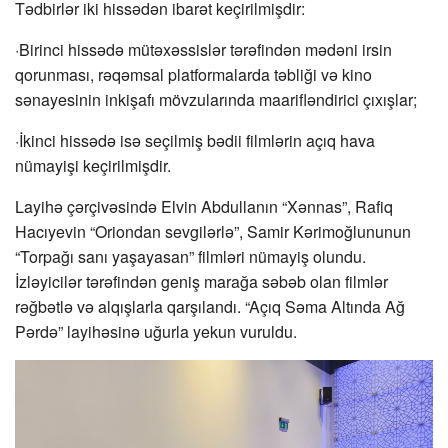
Tədbirlər iki hissədən ibarət keçirilmişdir:
·Birinci hissədə mütəxəssislər tərəfindən mədəni irsin
qorunması, rəqəmsal platformalarda təbliği və kino
sənayesinin inkişafı mövzularında maarifləndirici çıxışlar;
·İkinci hissədə isə seçilmiş bədii filmlərin açıq hava
nümayişi keçirilmişdir.
Layihə çərçivəsində Elvin Abdullanın “Xənnas”, Rafiq
Hacıyevin “Oriondan sevgilərlə”, Samir Kərimoğlununun
“Torpağı sanı yaşayasan” filmləri nümayiş olundu.
İzləyicilər tərəfindən geniş marağa səbəb olan filmlər
rəğbətlə və alqışlarla qarşılandı. “Açıq Səma Altında Ağ
Pərdə” layihəsinə uğurla yekun vuruldu.