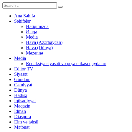
Ana Səhifə
Səhifələr
Haqqımızda
Əlaqə
Media
Hava (Azərbaycan)
Hava (Dünya)
Məzənnə
Media
Redaksiya siyasəti və peşə etikası qaydaları
Editor TV
Siyasət
Gündəm
Cəmiyyət
Dünya
Hadisə
İqtisadiyyat
Maqazin
İdman
Diaspora
Elm və təhsil
Mətbuat