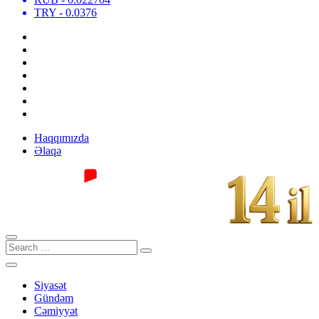
TRY
- 0.0376
Haqqımızda
Əlaqə
Siyasət
Gündəm
Cəmiyyət