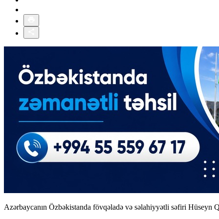
Azərbaycanın Özbəkistanda fövqəladə və səlahiyyətli səfiri Hüseyn 