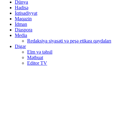
Dünya
Hadisə
İqtisadiyyat
Maqazin
İdman
Diaspora
Media
Redaksiya siyasəti və peşə etikası qaydaları
Digər
Elm və təhsil
Mətbuat
Editor TV