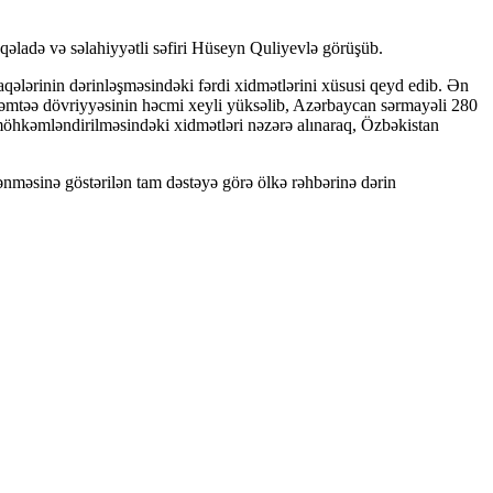
əladə və səlahiyyətli səfiri Hüseyn Quliyevlə görüşüb.
əlaqələrinin dərinləşməsindəki fərdi xidmətlərini xüsusi qeyd edib. Ən
də əmtəə dövriyyəsinin həcmi xeyli yüksəlib, Azərbaycan sərmayəli 280
 möhkəmləndirilməsindəki xidmətləri nəzərə alınaraq, Özbəkistan
nməsinə göstərilən tam dəstəyə görə ölkə rəhbərinə dərin