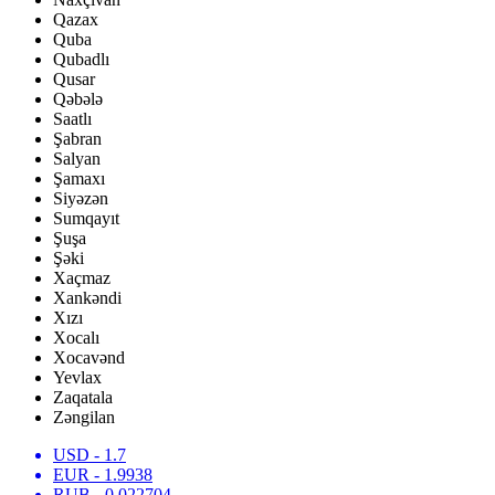
Qazax
Quba
Qubadlı
Qusar
Qəbələ
Saatlı
Şabran
Salyan
Şamaxı
Siyəzən
Sumqayıt
Şuşa
Şəki
Xaçmaz
Xankəndi
Xızı
Xocalı
Xocavənd
Yevlax
Zaqatala
Zəngilan
USD
- 1.7
EUR
- 1.9938
RUB
- 0.022704