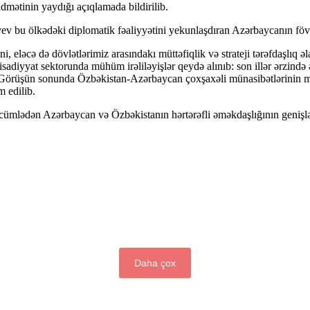
dmətinin yaydığı açıqlamada bildirilib.
v bu ölkədəki diplomatik fəaliyyətini yekunlaşdıran Azərbaycanın fövq
i, eləcə də dövlətlərimiz arasındakı müttəfiqlik və strateji tərəfdaşlıq 
tisadiyyat sektorunda mühüm irəliləyişlər qeydə alınıb: son illər ərzin
ılıb. Görüşün sonunda Özbəkistan-Azərbaycan çoxşaxəli münasibətlərinin
 edilib.
 cümlədən Azərbaycan və Özbəkistanın hərtərəfli əməkdaşlığının genişlə
Daha çox