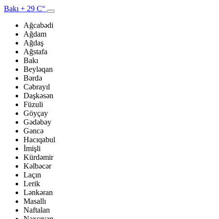
Bakı
+ 29 C°
Ağcabədi
Ağdam
Ağdaş
Ağstafa
Bakı
Beyləqan
Bərdə
Cəbrayıl
Daşkəsən
Füzuli
Göyçay
Gədəbəy
Gəncə
Hacıqabul
İmişli
Kürdəmir
Kəlbəcər
Laçın
Lerik
Lənkəran
Masallı
Naftalan
Naxçıvan