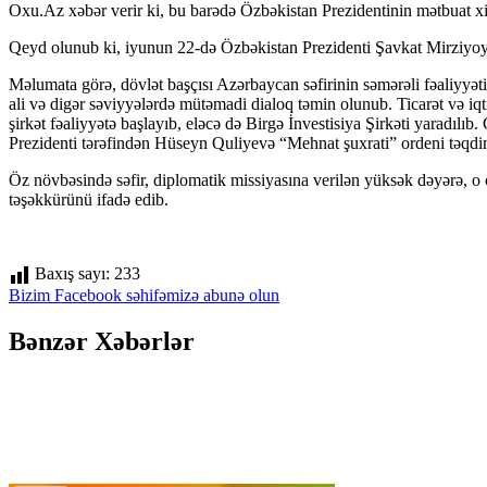
Oxu.Az xəbər verir ki, bu barədə Özbəkistan Prezidentinin mətbuat xi
Qeyd olunub ki, iyunun 22-də Özbəkistan Prezidenti Şavkat Mirziyoye
Məlumata görə, dövlət başçısı Azərbaycan səfirinin səmərəli fəaliyyətin
ali və digər səviyyələrdə mütəmadi dialoq təmin olunub. Ticarət və iq
şirkət fəaliyyətə başlayıb, eləcə də Birgə İnvestisiya Şirkəti yarad
Prezidenti tərəfindən Hüseyn Quliyevə “Mehnat şuxrati” ordeni təqdim
Öz növbəsində səfir, diplomatik missiyasına verilən yüksək dəyərə, o
təşəkkürünü ifadə edib.
Baxış sayı:
233
Bizim Facebook səhifəmizə abunə olun
Bənzər Xəbərlər