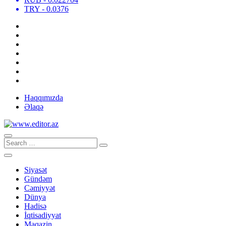
TRY
- 0.0376
Haqqımızda
Əlaqə
Siyasət
Gündəm
Cəmiyyət
Dünya
Hadisə
İqtisadiyyat
Maqazin