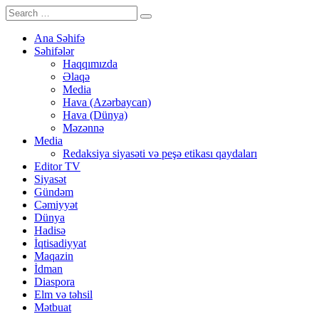
Ana Səhifə
Səhifələr
Haqqımızda
Əlaqə
Media
Hava (Azərbaycan)
Hava (Dünya)
Məzənnə
Media
Redaksiya siyasəti və peşə etikası qaydaları
Editor TV
Siyasət
Gündəm
Cəmiyyət
Dünya
Hadisə
İqtisadiyyat
Maqazin
İdman
Diaspora
Elm və təhsil
Mətbuat