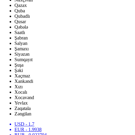
Qazax
Quba
Qubadlı
Qusar
Qəbələ
Saatlı
Şabran
Salyan
Şamaxı
Siyəzən
Sumqayıt
Şuşa
Şəki
Xaçmaz
Xankəndi
Xızı
Xocalı
Xocavənd
Yevlax
Zaqatala
Zəngilan
USD
- 1.7
EUR
- 1.9938
RUB
- 0.022704