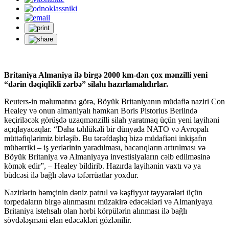
Britaniya Almaniya ilə birgə 2000 km-dən çox mənzilli yeni
“dərin dəqiqlikli zərbə” silahı hazırlamalıdırlar.
Reuters-in məlumatına görə, Böyük Britaniyanın müdafiə naziri Con
Healey və onun almaniyalı həmkarı Boris Pistorius Berlində
keçiriləcək görüşdə uzaqmənzilli silah yaratmaq üçün yeni layihəni
açıqlayacaqlar. “Daha təhlükəli bir dünyada NATO və Avropalı
müttəfiqlərimiz birləşib. Bu tərəfdaşlıq bizə müdafiəni inkişafın
mühərriki – iş yerlərinin yaradılması, bacarıqların artırılması və
Böyük Britaniya və Almaniyaya investisiyaların cəlb edilməsinə
kömək edir”, – Healey bildirib. Hazırda layihənin vaxtı və ya
büdcəsi ilə bağlı əlavə təfərrüatlar yoxdur.
Nazirlərin həmçinin dəniz patrul və kəşfiyyat təyyarələri üçün
torpedaların birgə alınmasını müzakirə edəcəkləri və Almaniyaya
Britaniya istehsalı olan hərbi körpülərin alınması ilə bağlı
sövdələşməni elan edəcəkləri gözlənilir.