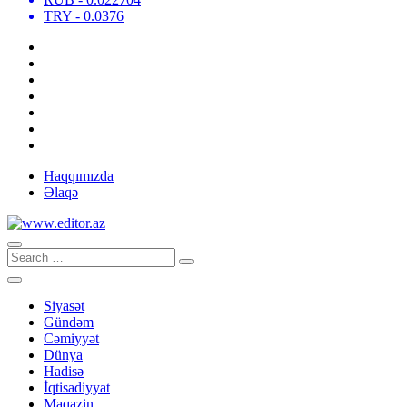
TRY
- 0.0376
Haqqımızda
Əlaqə
Siyasət
Gündəm
Cəmiyyət
Dünya
Hadisə
İqtisadiyyat
Maqazin