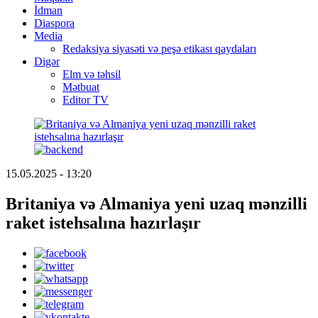
İdman
Diaspora
Media
Redaksiya siyasəti və peşə etikası qaydaları
Digər
Elm və təhsil
Mətbuat
Editor TV
15.05.2025 - 13:20
Britaniya və Almaniya yeni uzaq mənzilli
raket istehsalına hazırlaşır