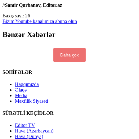
//
Samir Qurbanov, Editor.az
Baxış sayı:
26
Bizim Youtube kanalımıza abunə olun
Bənzər Xəbərlər
Daha çox
SƏHİFƏLƏR
Haqqımızda
Əlaqə
Media
Məxfilik Siyasəti
SÜRƏTLİ KEÇİDLƏR
Editor TV
Hava (Azərbaycan)
Hava (Dünya)