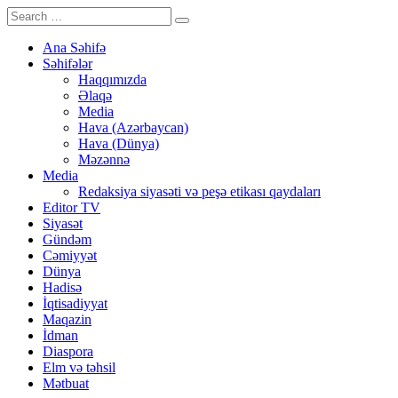
Ana Səhifə
Səhifələr
Haqqımızda
Əlaqə
Media
Hava (Azərbaycan)
Hava (Dünya)
Məzənnə
Media
Redaksiya siyasəti və peşə etikası qaydaları
Editor TV
Siyasət
Gündəm
Cəmiyyət
Dünya
Hadisə
İqtisadiyyat
Maqazin
İdman
Diaspora
Elm və təhsil
Mətbuat