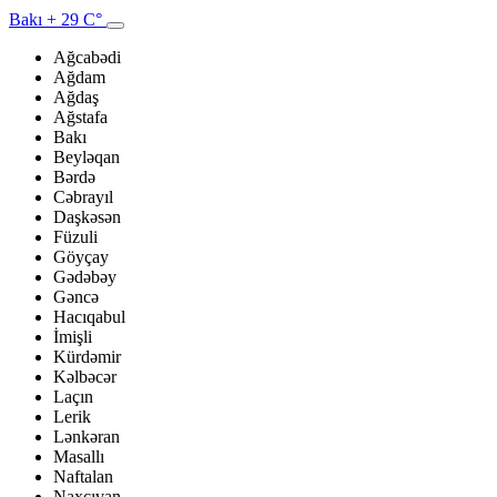
Bakı
+ 29 C°
Ağcabədi
Ağdam
Ağdaş
Ağstafa
Bakı
Beyləqan
Bərdə
Cəbrayıl
Daşkəsən
Füzuli
Göyçay
Gədəbəy
Gəncə
Hacıqabul
İmişli
Kürdəmir
Kəlbəcər
Laçın
Lerik
Lənkəran
Masallı
Naftalan
Naxçıvan