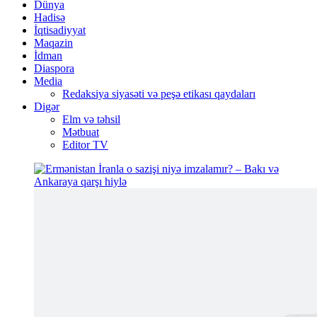
Dünya
Hadisə
İqtisadiyyat
Maqazin
İdman
Diaspora
Media
Redaksiya siyasəti və peşə etikası qaydaları
Digər
Elm və təhsil
Mətbuat
Editor TV