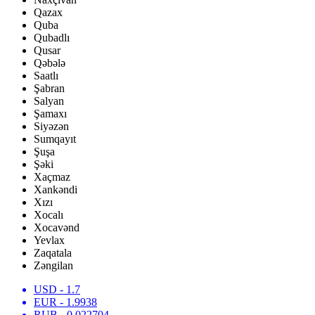
Qazax
Quba
Qubadlı
Qusar
Qəbələ
Saatlı
Şabran
Salyan
Şamaxı
Siyəzən
Sumqayıt
Şuşa
Şəki
Xaçmaz
Xankəndi
Xızı
Xocalı
Xocavənd
Yevlax
Zaqatala
Zəngilan
USD
- 1.7
EUR
- 1.9938
RUB
- 0.022704