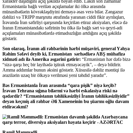
xarakter daşıdığını açıq şəkildə bəyan edib. Lakin son zamanlar
Ermənistanla bağlı verilən açıqlamalar iki ölkə arasında
münasibətlərin kövrəkləşdiyini deməyə əsas verə bilər. Zəngəzur
dəhlizi və TRIPP marşrutu ətrafında yaranan ciddi fikir ayrılıqları,
İrəvanda İran səfirliyi qarşısında keçirilən etiraz aksiyaları, eləcə də
İranın Ermənistandakı səfirinin bu ölkə ilə bağlı sərt və qeyri-adi
açıqlamaları münasibətlərdə etimadsızlığın artdığını açıq şəkildə
göstərir.
Son olaraq, İranın ali rəhbərinin hərbi müşaviri, general Yəhya
Rəhim Səfəvi deyib ki, Ermənistan sərhədlərə ABŞ mühafizə
xidməti adı ilə Amerika əsgərini gətirir:
“Ermənistan hər dəfə bizə
“sizə qarşı heç bir layihədə iştirak etməyəcəyik”, – deyə bildirir.
Amma addımlar bunun əksini göstərir. Xüsusilə dəhliz məntiqi ilə
ərazilərin uzaq bir ölkəyə verilməsi yeni təhdid yaradır”.
Bəs Ermənistanla İran arasında “qara pişik” niyə keçib?
İrəvan Tehrana sığına bilərmi və hərbi eskalasiya riski nə
qədərdir? “Ermənistanın təhlükəsizliyi İranın təhlükəsizliyidir”
deyən keçmiş ali rəhbər Əli Xameneinin bu şüarını oğlu davam
etdirəcəkmi?
Ramil Məmmədli