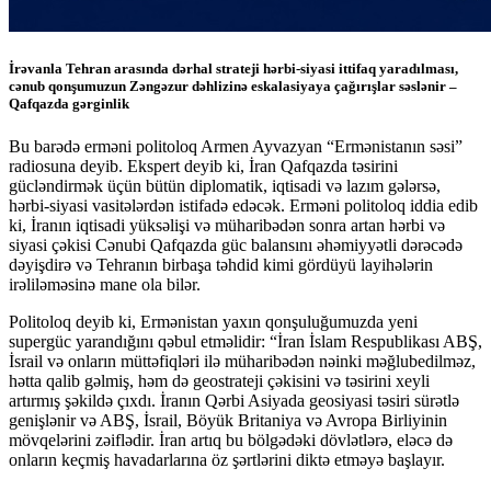
İrəvanla Tehran arasında dərhal strateji hərbi-siyasi ittifaq yaradılması,
cənub qonşumuzun Zəngəzur dəhlizinə eskalasiyaya çağırışlar səslənir –
Qafqazda gərginlik
Bu barədə erməni politoloq Armen Ayvazyan “Ermənistanın səsi”
radiosuna deyib. Ekspert deyib ki, İran Qafqazda təsirini
gücləndirmək üçün bütün diplomatik, iqtisadi və lazım gələrsə,
hərbi-siyasi vasitələrdən istifadə edəcək. Erməni politoloq iddia edib
ki, İranın iqtisadi yüksəlişi və müharibədən sonra artan hərbi və
siyasi çəkisi Cənubi Qafqazda güc balansını əhəmiyyətli dərəcədə
dəyişdirə və Tehranın birbaşa təhdid kimi gördüyü layihələrin
irəliləməsinə mane ola bilər.
Politoloq deyib ki, Ermənistan yaxın qonşuluğumuzda yeni
supergüc yarandığını qəbul etməlidir: “İran İslam Respublikası ABŞ,
İsrail və onların müttəfiqləri ilə müharibədən nəinki məğlubedilməz,
hətta qalib gəlmiş, həm də geostrateji çəkisini və təsirini xeyli
artırmış şəkildə çıxdı. İranın Qərbi Asiyada geosiyasi təsiri sürətlə
genişlənir və ABŞ, İsrail, Böyük Britaniya və Avropa Birliyinin
mövqelərini zəiflədir. İran artıq bu bölgədəki dövlətlərə, eləcə də
onların keçmiş havadarlarına öz şərtlərini diktə etməyə başlayır.