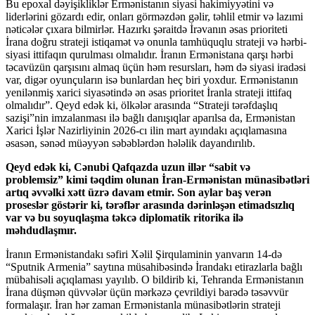
Bu epoxal dəyişikliklər Ermənistanın siyasi hakimiyyətini və
liderlərini gözardı edir, onları görməzdən gəlir, təhlil etmir və lazımi
nəticələr çıxara bilmirlər. Hazırkı şəraitdə İrəvanın əsas prioriteti
İrana doğru strateji istiqamət və onunla tamhüquqlu strateji və hərbi-
siyasi ittifaqın qurulması olmalıdır. İranın Ermənistana qarşı hərbi
təcavüzün qarşısını almaq üçün həm resursları, həm də siyasi iradəsi
var, digər oyunçuların isə bunlardan heç biri yoxdur. Ermənistanın
yenilənmiş xarici siyasətində ən əsas prioritet İranla strateji ittifaq
olmalıdır”. Qeyd edək ki, ölkələr arasında “Strateji tərəfdaşlıq
sazişi”nin imzalanması ilə bağlı danışıqlar aparılsa da, Ermənistan
Xarici İşlər Nazirliyinin 2026-cı ilin mart ayındakı açıqlamasına
əsasən, sənəd müəyyən səbəblərdən hələlik dayandırılıb.
Qeyd edək ki, Cənubi Qafqazda uzun illər “sabit və
problemsiz” kimi təqdim olunan İran-Ermənistan münasibətləri
artıq əvvəlki xətt üzrə davam etmir. Son aylar baş verən
proseslər göstərir ki, tərəflər arasında dərinləşən etimadsızlıq
var və bu soyuqlaşma təkcə diplomatik ritorika ilə
məhdudlaşmır.
İranın Ermənistandakı səfiri Xəlil Şirqulaminin yanvarın 14-də
“Sputnik Armenia” saytına müsahibəsində İrandakı etirazlarla bağlı
mübahisəli açıqlaması yayılıb. O bildirib ki, Tehranda Ermənistanın
İrana düşmən qüvvələr üçün mərkəzə çevrildiyi barədə təsəvvür
formalaşır. İran hər zaman Ermənistanla münasibətlərin strateji