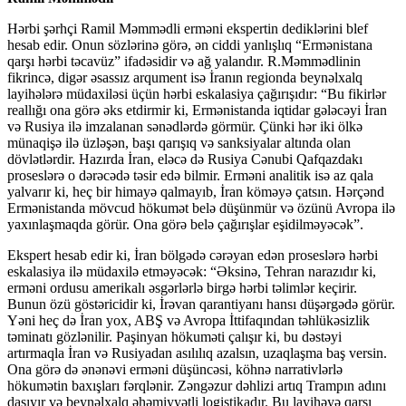
Hərbi şərhçi Ramil Məmmədli erməni ekspertin dediklərini blef
hesab edir. Onun sözlərinə görə, ən ciddi yanlışlıq “Ermənistana
qarşı hərbi təcavüz” ifadəsidir və ağ yalandır. R.Məmmədlinin
fikrincə, digər əsassız arqument isə İranın regionda beynəlxalq
layihələrə müdaxiləsi üçün hərbi eskalasiya çağırışıdır: “Bu fikirlər
reallığı ona görə əks etdirmir ki, Ermənistanda iqtidar gələcəyi İran
və Rusiya ilə imzalanan sənədlərdə görmür. Çünki hər iki ölkə
münaqişə ilə üzləşən, başı qarışıq və sanksiyalar altında olan
dövlətlərdir. Hazırda İran, eləcə də Rusiya Cənubi Qafqazdakı
proseslərə o dərəcədə təsir edə bilmir. Erməni analitik isə az qala
yalvarır ki, heç bir himayə qalmayıb, İran köməyə çatsın. Hərçənd
Ermənistanda mövcud hökumət belə düşünmür və özünü Avropa ilə
yaxınlaşmaqda görür. Ona görə belə çağırışlar eşidilməyəcək”.
Ekspert hesab edir ki, İran bölgədə cərəyan edən proseslərə hərbi
eskalasiya ilə müdaxilə etməyəcək: “Əksinə, Tehran narazıdır ki,
erməni ordusu amerikalı əsgərlərlə birgə hərbi təlimlər keçirir.
Bunun özü göstəricidir ki, İrəvan qarantiyanı hansı düşərgədə görür.
Yəni heç də İran yox, ABŞ və Avropa İttifaqından təhlükəsizlik
təminatı gözlənilir. Paşinyan hökuməti çalışır ki, bu dəstəyi
artırmaqla İran və Rusiyadan asılılıq azalsın, uzaqlaşma baş versin.
Ona görə də ənənəvi erməni düşüncəsi, köhnə narrativlərlə
hökumətin baxışları fərqlənir. Zəngəzur dəhlizi artıq Trampın adını
daşıyır və beynəlxalq əhəmiyyətli logistikadır. Bu layihəyə qarşı