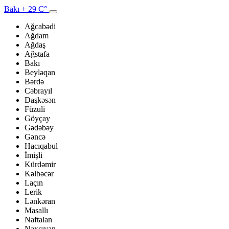
Bakı
+ 29 C°
Ağcabədi
Ağdam
Ağdaş
Ağstafa
Bakı
Beyləqan
Bərdə
Cəbrayıl
Daşkəsən
Füzuli
Göyçay
Gədəbəy
Gəncə
Hacıqabul
İmişli
Kürdəmir
Kəlbəcər
Laçın
Lerik
Lənkəran
Masallı
Naftalan
Naxçıvan