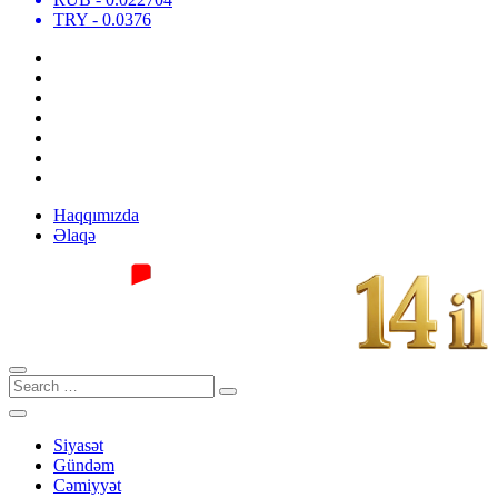
TRY
- 0.0376
Haqqımızda
Əlaqə
Siyasət
Gündəm
Cəmiyyət