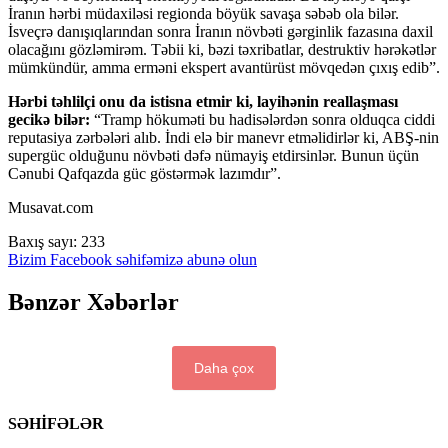
İranın hərbi müdaxiləsi regionda böyük savaşa səbəb ola bilər.
İsveçrə danışıqlarından sonra İranın növbəti gərginlik fazasına daxil
olacağını gözləmirəm. Təbii ki, bəzi təxribatlar, destruktiv hərəkətlər
mümkündür, amma erməni ekspert avantürüst mövqedən çıxış edib”.
Hərbi təhlilçi onu da istisna etmir ki, layihənin reallaşması
gecikə bilər:
“Tramp hökuməti bu hadisələrdən sonra olduqca ciddi
reputasiya zərbələri alıb. İndi elə bir manevr etməlidirlər ki, ABŞ-nin
supergüc olduğunu növbəti dəfə nümayiş etdirsinlər. Bunun üçün
Cənubi Qafqazda güc göstərmək lazımdır”.
Musavat.com
Baxış sayı:
233
Bizim Facebook səhifəmizə abunə olun
Bənzər Xəbərlər
Daha çox
SƏHİFƏLƏR