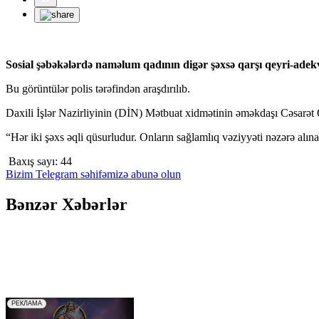
Sosial şəbəkələrdə naməlum qadının digər şəxsə qarşı qeyri-adekva
Bu görüntülər polis tərəfindən araşdırılıb.
Daxili İşlər Nazirliyinin (DİN) Mətbuat xidmətinin əməkdaşı Cəsarət
“Hər iki şəxs əqli qüsurludur. Onların sağlamlıq vəziyyəti nəzərə alınar
Baxış sayı:
44
Bizim Telegram səhifəmizə abunə olun
Bənzər Xəbərlər