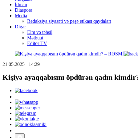
İdman
Diaspora
Media
Redaksiya siyasəti və peşə etikası qaydaları
Digər
Elm və təhsil
Mətbuat
Editor TV
21.05.2025 - 14:29
Kişiyə ayaqqabısını öpdürən qadın kimdir