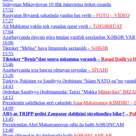
Süleyman Mikayılovun 10 illik müavininə hökm oxundu
17:52
Rusiyanın Bryansk şəhərində yanğın baş verib –
FOTO – VİDEO
17:27
Ali Məhkəmə vəkilə şok yaşadan qərar verdi –
TƏFƏRRÜAT
17:04
Azərbaycanda rüşvətə görə tutulan vəzifəli şəxslərdən XƏBƏR VAR
16:06
Tiktoker “Melisa” hava limanında saxlanıldı –
SƏBƏB
15:55
Tiktoker “Beniz”dən sonra müəmma yarandı –
Rəşad Dağlı və 
15:46
Azərbaycanda icra başçısı olmayan rayonlar –
SİYAHI
15:26
Türkiyə, Pakistan və Səudiyyə Ərəbistanı “İslam NATO-su”nu yarat
14:43
Ərdoğan Səudiyyə Ərəbistanında: Tarixi “Məkkə
Müqaviləsi” İMZ
14:12
Prezidentin səfirlikdən geri çağırdığı
Anar Məhərrəmov KİMDİR? –
14:09
ABŞ-ın TRIPP gedişi Zəngəzur dəhlizini sürətləndirə bilər? –
Po
13:45
Prezidentdən Abel Məhərrəmovun oğlu ilə bağlı SƏRƏNCAM
13:40
İlham Əliyevdən iki diplomatla bağlı
SƏRƏNCAMLAR