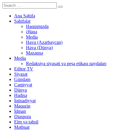
Ana Səhifə
Səhifələr
Haqqımızda
Əlaqə
Media
Hava (Azərbaycan)
Hava (Dünya)
Məzənnə
Media
Redaksiya siyasəti və peşə etikası qaydaları
Editor TV
Siyasət
Gündəm
Cəmiyyət
Dünya
Hadisə
İqtisadiyyat
Maqazin
İdman
Diaspora
Elm və təhsil
Mətbuat