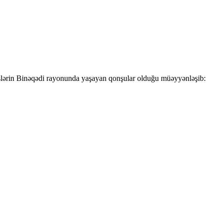
xslərin Binəqədi rayonunda yaşayan qonşular olduğu müəyyənləşib: