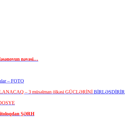
Həsənovun nəvəsi…
dılar – FOTO
ALANACAQ – 3 müsəlman ölkəsi GÜCLƏRİNİ
BİRLƏŞDİRİR
 DOSYE
litoloqdan ŞƏRH