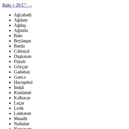
Bakı
+ 29 C°
Ağcabədi
Ağdam
Ağdaş
Ağstafa
Bakı
Beyləqan
Bərdə
Cəbrayıl
Daşkəsən
Füzuli
Göyçay
Gədəbəy
Gəncə
Hacıqabul
İmişli
Kürdəmir
Kəlbəcər
Laçın
Lerik
Lənkəran
Masallı
Naftalan
Naxçıvan