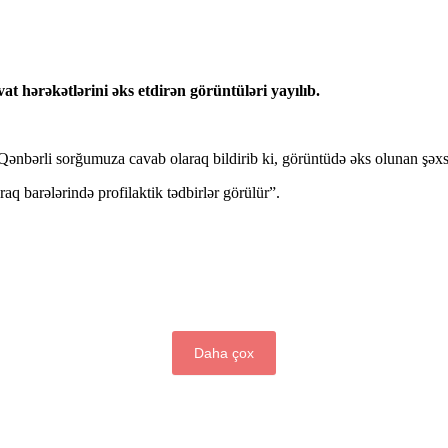
t hərəkətlərini əks etdirən görüntüləri yayılıb.
 Qənbərli sorğumuza cavab olaraq bildirib ki, görüntüdə əks olunan şə
aq barələrində profilaktik tədbirlər görülür”.
Daha çox