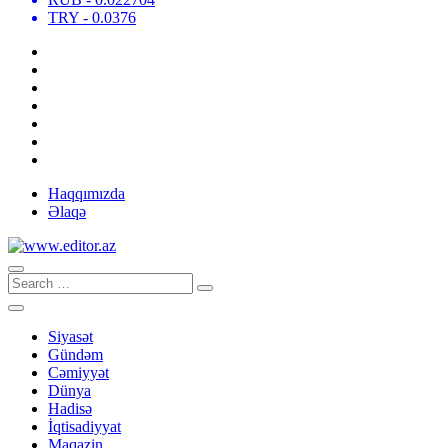
TRY
- 0.0376
Haqqımızda
Əlaqə
Siyasət
Gündəm
Cəmiyyət
Dünya
Hadisə
İqtisadiyyat
Maqazin