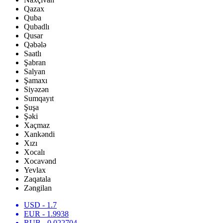
Qazax
Quba
Qubadlı
Qusar
Qəbələ
Saatlı
Şabran
Salyan
Şamaxı
Siyəzən
Sumqayıt
Şuşa
Şəki
Xaçmaz
Xankəndi
Xızı
Xocalı
Xocavənd
Yevlax
Zaqatala
Zəngilan
USD
- 1.7
EUR
- 1.9938
RUB
- 0.022704