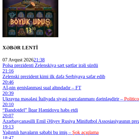
XƏBƏR LENTİ
07 Avqust 2026
21:38
Polşa prezidenti Zelenskiyə sərt şərtlər irəli sürdü
21:16
Zelenski prezident kimi ilk dəfə Serbiyaya səfər edib
20:46
Aİ-nin genişlənməsi sual altındadır – FT
20:39
Ukrayna məsələsi İtaliyada siyasi parçalanmanı dərinləşdirir –
Politico
20:10
“Bandotdel” İlqar Həmidovu həbs etdi
20:07
Azərbaycanəsilli Emil Əliyev Rusiya Minifutbol Assosiasiyasının prezi
19:13
Yağıntılı havaların səbəbi bu imiş –
Şok açıqlama
18:47