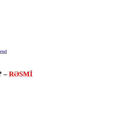
? –
RƏSMİ