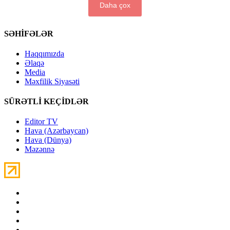
Daha çox
SƏHİFƏLƏR
Haqqımızda
Əlaqə
Media
Məxfilik Siyasəti
SÜRƏTLİ KEÇİDLƏR
Editor TV
Hava (Azərbaycan)
Hava (Dünya)
Məzənnə