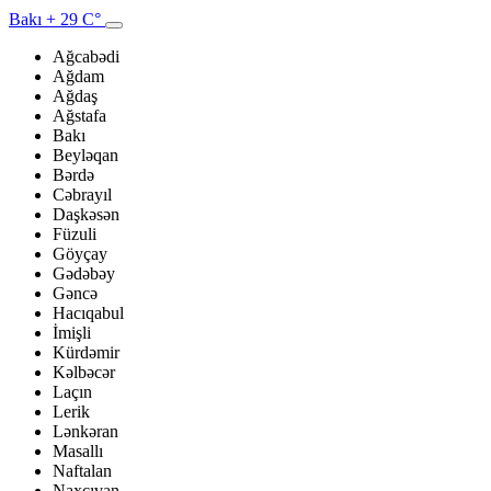
Bakı
+ 29 C°
Ağcabədi
Ağdam
Ağdaş
Ağstafa
Bakı
Beyləqan
Bərdə
Cəbrayıl
Daşkəsən
Füzuli
Göyçay
Gədəbəy
Gəncə
Hacıqabul
İmişli
Kürdəmir
Kəlbəcər
Laçın
Lerik
Lənkəran
Masallı
Naftalan
Naxçıvan