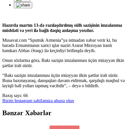
Hazırda martın 13-də razılaşdırılmış sülh sazişinin imzalanma
müddəti və yeri ilə bağlı dəqiq anlaşma yoxdur.
Musavat.com “
Sputnik
Armenia
”ya istinadən xəbər verir ki, bu
barədə Ermənistanın xarici işlər naziri Ararat Mirzoyan iranlı
həmkarı Abbas Əraqçi ilə keçirdiyi brifinqdə deyib.
Onun sözlərinə görə, Bakı sazişin imzalanması üçün müəyyən ilkin
şərtlər irəli sürür.
“Bakı sazişin imzalanması üçün müəyyən ilkin şərtlər irəli sürür.
Buna baxmayaraq, danışıqları davam etdirmək, qarşılıqlı məqbul və
layiqli həll yolları tapmaq vacibdir”, – deyə o bildirib.
Baxış sayı:
66
Bizim Instagram səhifəmizə abunə olun
Bənzər Xəbərlər