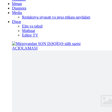
İdman
Diaspora
Media
Redaksiya siyasəti və peşə etikası qaydaları
Digər
Elm və təhsil
Mətbuat
Editor TV