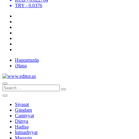
TRY
- 0.0376
Haqqımızda
Əlaqə
Siyasət
Gündəm
Cəmiyyət
Dünya
Hadisə
İqtisadiyyat
Maqazin