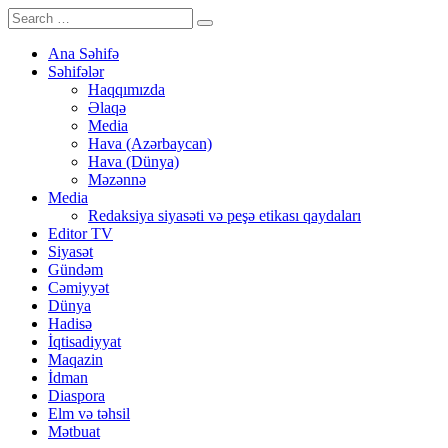
Ana Səhifə
Səhifələr
Haqqımızda
Əlaqə
Media
Hava (Azərbaycan)
Hava (Dünya)
Məzənnə
Media
Redaksiya siyasəti və peşə etikası qaydaları
Editor TV
Siyasət
Gündəm
Cəmiyyət
Dünya
Hadisə
İqtisadiyyat
Maqazin
İdman
Diaspora
Elm və təhsil
Mətbuat