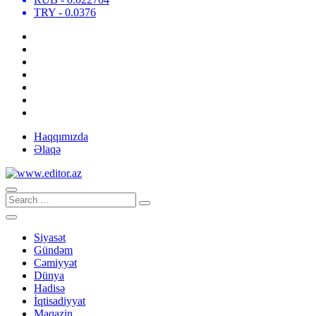
TRY
- 0.0376
Haqqımızda
Əlaqə
Siyasət
Gündəm
Cəmiyyət
Dünya
Hadisə
İqtisadiyyat
Maqazin