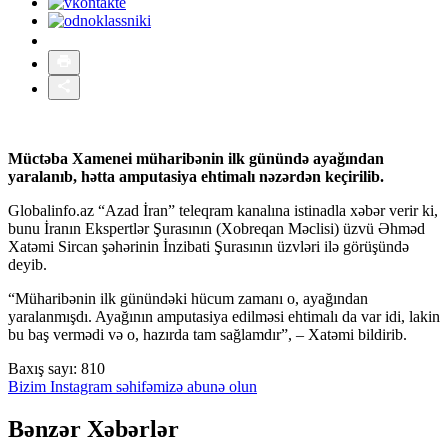
Müctəba Xamenei müharibənin ilk günündə ayağından
yaralanıb, hətta amputasiya ehtimalı nəzərdən keçirilib.
Globalinfo.az “Azad İran” teleqram kanalına istinadla xəbər verir ki,
bunu İranın Ekspertlər Şurasının (Xobreqan Məclisi) üzvü Əhməd
Xatəmi Sircan şəhərinin İnzibati Şurasının üzvləri ilə görüşündə
deyib.
“Müharibənin ilk günündəki hücum zamanı o, ayağından
yaralanmışdı. Ayağının amputasiya edilməsi ehtimalı da var idi, lakin
bu baş vermədi və o, hazırda tam sağlamdır”, – Xatəmi bildirib.
Baxış sayı:
810
Bizim Instagram səhifəmizə abunə olun
Bənzər Xəbərlər