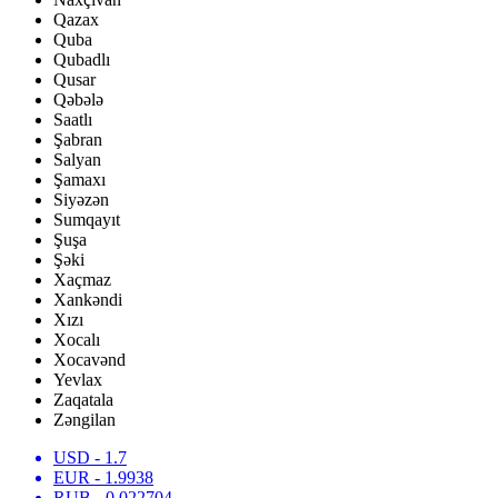
Qazax
Quba
Qubadlı
Qusar
Qəbələ
Saatlı
Şabran
Salyan
Şamaxı
Siyəzən
Sumqayıt
Şuşa
Şəki
Xaçmaz
Xankəndi
Xızı
Xocalı
Xocavənd
Yevlax
Zaqatala
Zəngilan
USD
- 1.7
EUR
- 1.9938
RUB
- 0.022704