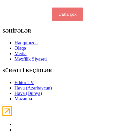
Daha çox
SƏHİFƏLƏR
Haqqımızda
Əlaqə
Media
Məxfilik Siyasəti
SÜRƏTLİ KEÇİDLƏR
Editor TV
Hava (Azərbaycan)
Hava (Dünya)
Məzənnə