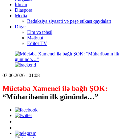
İdman
Diaspora
Media
Redaksiya siyasəti və peşə etikası qaydaları
Digər
Elm və təhsil
Mətbuat
Editor TV
07.06.2026 - 01:08
Müctəba Xamenei ilə bağlı ŞOK:
“Müharibənin ilk günündə…”