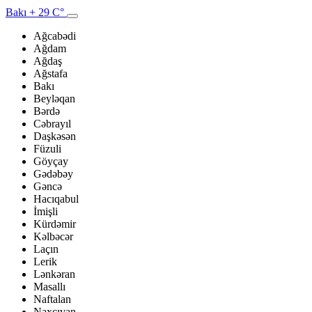
Bakı
+ 29 C°
Ağcabədi
Ağdam
Ağdaş
Ağstafa
Bakı
Beyləqan
Bərdə
Cəbrayıl
Daşkəsən
Füzuli
Göyçay
Gədəbəy
Gəncə
Hacıqabul
İmişli
Kürdəmir
Kəlbəcər
Laçın
Lerik
Lənkəran
Masallı
Naftalan
Naxçıvan