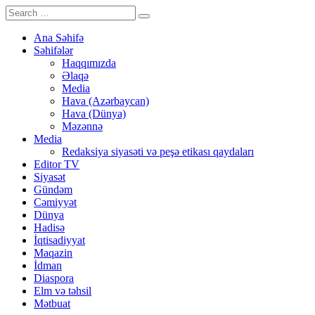
Ana Səhifə
Səhifələr
Haqqımızda
Əlaqə
Media
Hava (Azərbaycan)
Hava (Dünya)
Məzənnə
Media
Redaksiya siyasəti və peşə etikası qaydaları
Editor TV
Siyasət
Gündəm
Cəmiyyət
Dünya
Hadisə
İqtisadiyyat
Maqazin
İdman
Diaspora
Elm və təhsil
Mətbuat