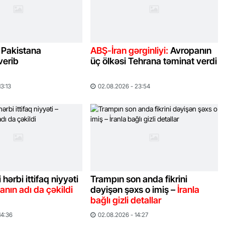
 Pakistana
ABŞ-İran gərginliyi:
Avropanın
verib
üç ölkəsi Tehrana təminat verdi
13:13
02.08.2026 - 23:54
 hərbi ittifaq niyyəti
Trampın son anda fikrini
nın adı da çəkildi
dəyişən şəxs o imiş –
İranla
bağlı gizli detallar
14:36
02.08.2026 - 14:27