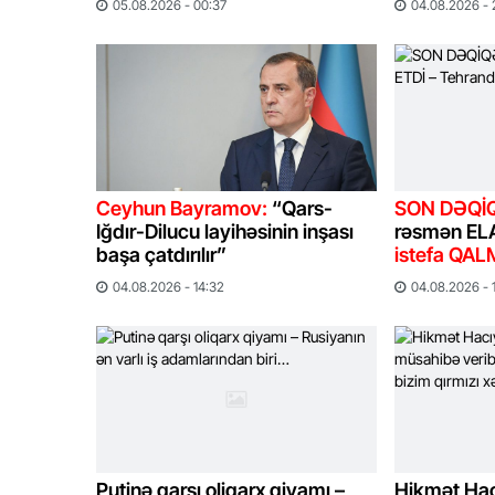
05.08.2026 - 00:37
04.08.2026 - 
Ceyhun Bayramov:
“Qars-
SON DƏQİ
Iğdır-Dilucu layihəsinin inşası
rəsmən EL
başa çatdırılır”
istefa QA
04.08.2026 - 14:32
04.08.2026 - 
Putinə qarşı oliqarx qiyamı –
Hikmət Ha