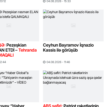
20:12
04.08.2026 - 15:33
QƏ:
Pezeşkian
Ceyhun Bayramov İqnazio
AN ETDİ –
Tehranda
Kassis ilə görüşüb
LMAQALI
12:44
04.08.2026 - 11:46
cıyev “Haber
ABŞ səfiri:
Patriot raketlərinin