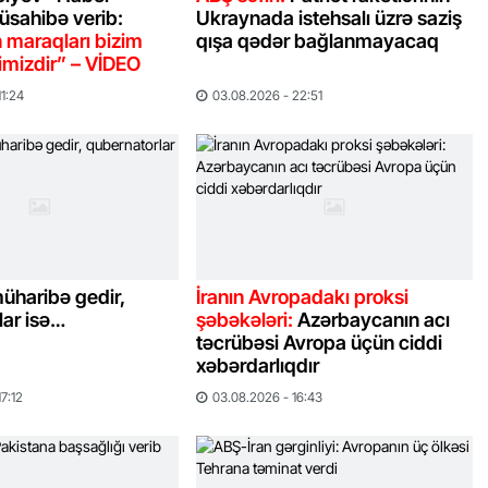
üsahibə verib:
Ukraynada istehsalı üzrə saziş
 maraqları bizim
qışa qədər bağlanmayacaq
timizdir” – VİDEO
11:24
03.08.2026 - 22:51
üharibə gedir,
İranın Avropadakı proksi
lar isə…
şəbəkələri:
Azərbaycanın acı
təcrübəsi Avropa üçün ciddi
xəbərdarlıqdır
7:12
03.08.2026 - 16:43