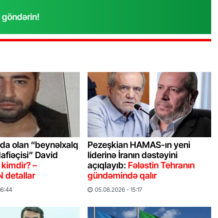
 göndərin!
“Xətrinə dəymişəmsə, bağışla məni,
bala” –
Video
07.06.2026 - 00:35
da olan “beynəlxalq
Pezeşkian HAMAS-ın yeni
fiəçisi” David
liderinə İranın dəstəyini
 kimdir? –
açıqlayıb:
Fələstin Tehranın
detallar
gündəmində qalır
16:44
05.08.2026 - 15:17