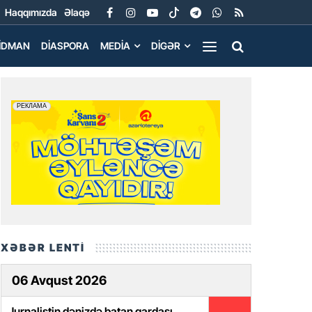
Haqqımızda
Əlaqə
İDMAN
DIASPORA
MEDIA
DIGƏR
XƏBƏR LENTİ
06 Avqust 2026
Jurnalistin dənizdə batan qardaşı