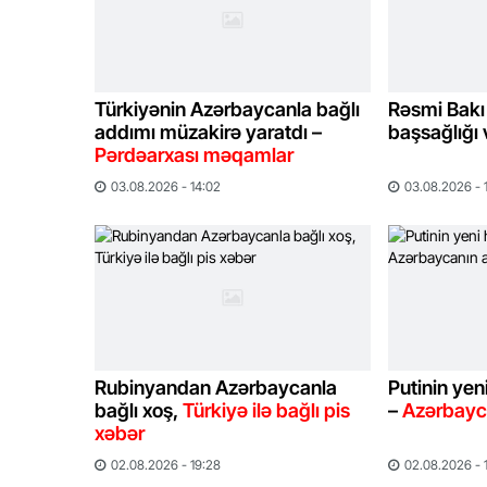
Türkiyənin Azərbaycanla bağlı
Rəsmi Bakı
addımı müzakirə yaratdı –
başsağlığı 
Pərdəarxası məqamlar
03.08.2026 - 14:02
03.08.2026 - 
Rubinyandan Azərbaycanla
Putinin yeni
bağlı xoş,
Türkiyə ilə bağlı pis
–
Azərbayca
xəbər
02.08.2026 - 19:28
02.08.2026 - 