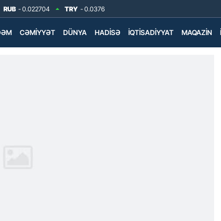
RUB
- 0.022704
TRY
- 0.0376
DƏM
CƏMIYYƏT
DÜNYA
HADISƏ
İQTISADIYYAT
MAQAZIN