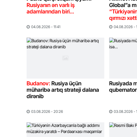
Rusiyanın ən varlı iş
Global”a m
adamlarından biri…
“Türkiyənin
qırmızı xət
04.08.2026 - 11:41
04.08.2026 - 
Budanov:
Rusiya üçün
Rusiyada m
müharibə artıq strateji dalana
qubernator
dirənib
03.08.2026 - 20:26
03.08.2026 - 1