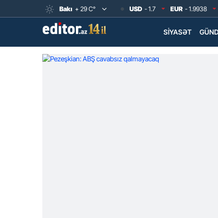
Bakı
+ 29 C°
USD
- 1.7
EUR
- 1.9938
SIYASƏT
GÜN