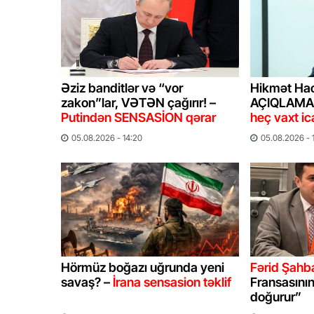
Əziz banditlər və “vor
Hikmət Ha
zakon”lar, VƏTƏN çağırır! –
AÇIQLAMA
Putindən SENSASİON qərar
heç vaxt i
05.08.2026 - 14:20
05.08.2026 - 
Hörmüz boğazı uğrunda yeni
Fərid Şahba
savaş? –
İrana sensasion təklif
Fransasının
doğurur”