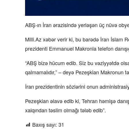
ABŞ-ın İran ərazisində yerləşən üç nüvə obye
Milli.Az xəbər verir ki, bu barədə İran İslam
prezidenti Emmanuel Makronla telefon danışığ
“ABŞ bizə hücum edib. Siz bu vəziyyətdə olsa
qalmamalıdır,” – deyə Pezeşkian Makronun təm
İran prezidentinin sözlərini onun administrasi
Pezeşkian əlavə edib ki, Tehran həmişə danışı
xalqından təslim olmağı tələb edib”.
Baxış sayı:
31