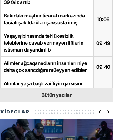
39 faiz artıb
Bakıdakı məşhur ticarət mərkəzində
10:06
faciəli şəkildə ölən şəxs usta imiş
Yaşayış binasında təhlükəsizlik
tələblərinə cavab verməyən liftlərin
09:49
istismarı dayandırılıb
Alimlər ağcaqanadların insanları niyə
09:40
daha çox sancdığını müəyyən ediblər
Alimlər yaşa bağlı zəifliyin qarşısını
almağın ən effektiv yolunu müəyyən
09:28
Bütün yazılar
ediblər
Alimlər demensiyanın inkişafını 13 il
VİDEOLAR
gecikdirə bilən üç əsas amili
09:25
açıqlayıblar
Ceyhun Bayramov Ukraynaya getdi
09:18