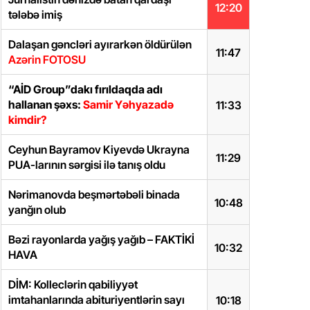
12:20
tələbə imiş
Dalaşan gəncləri ayırarkən öldürülən
11:47
Azərin FOTOSU
“AİD Group”dakı fırıldaqda adı
hallanan şəxs:
Samir Yəhyazadə
11:33
kimdir?
Ceyhun Bayramov Kiyevdə Ukrayna
11:29
PUA-larının sərgisi ilə tanış oldu
Nərimanovda beşmərtəbəli binada
10:48
yanğın olub
Bəzi rayonlarda yağış yağıb – FAKTİKİ
10:32
HAVA
DİM: Kolleclərin qabiliyyət
imtahanlarında abituriyentlərin sayı
10:18