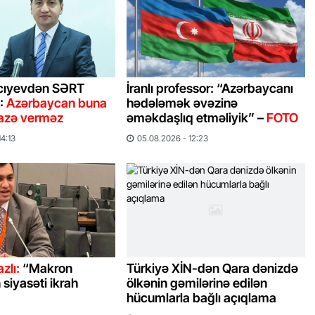
cıyevdən SƏRT
İranlı professor: “Azərbaycanı
:
Azərbaycan buna
hədələmək əvəzinə
cazə verməz
əməkdaşlıq etməliyik” –
FOTO
14:13
05.08.2026 - 12:23
zlı:
“Makron
Türkiyə XİN-dən Qara dənizdə
 siyasəti ikrah
ölkənin gəmilərinə edilən
hücumlarla bağlı açıqlama