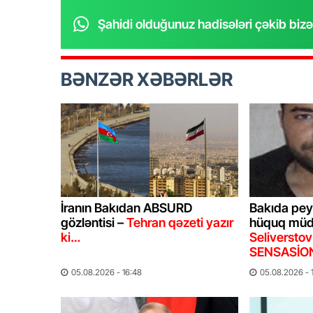
Şahidi olduğunuz hadisələri çəkib bizə
BƏNZƏR XƏBƏRLƏR
İranın Bakıdan ABSURD
Bakıda pey
gözləntisi –
Tehran qəzeti yazır
hüquq müda
ki…
Seliverstov
SENSASİON 
05.08.2026 - 16:48
05.08.2026 - 