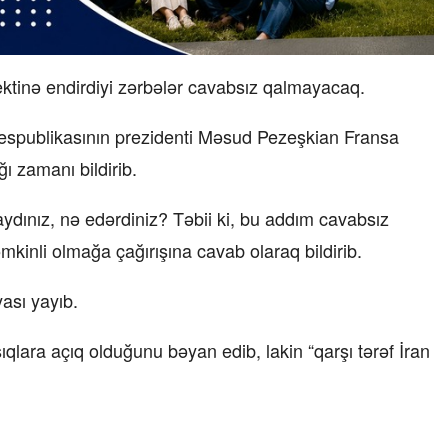
ktinə endirdiyi zərbələr cavabsız qalmayacaq.
 Respublikasının prezidenti Məsud Pezeşkian Fransa
ı zamanı bildirib.
ydınız, nə edərdiniz? Təbii ki, bu addım cavabsız
kinli olmağa çağırışına cavab olaraq bildirib.
yası yayıb.
qlara açıq olduğunu bəyan edib, lakin “qarşı tərəf İran