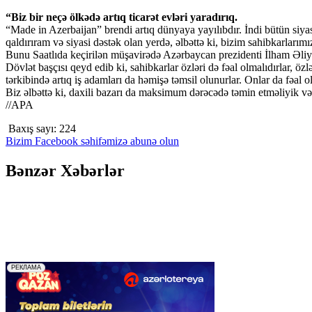
“Biz bir neçə ölkədə artıq ticarət evləri yaradırıq.
“Made in Azerbaijan” brendi artıq dünyaya yayılıbdır. İndi bütün siy
qaldırıram və siyasi dəstək olan yerdə, əlbəttə ki, bizim sahibkarlarım
Bunu Saatlıda keçirilən müşavirədə Azərbaycan prezidenti İlham Əliy
Dövlət başçısı qeyd edib ki, sahibkarlar özləri də fəal olmalıdırlar, ö
tərkibində artıq iş adamları da həmişə təmsil olunurlar. Onlar da fəal ol
Biz əlbəttə ki, daxili bazarı da maksimum dərəcədə təmin etməliyik və
//APA
Baxış sayı:
224
Bizim Facebook səhifəmizə abunə olun
Bənzər Xəbərlər