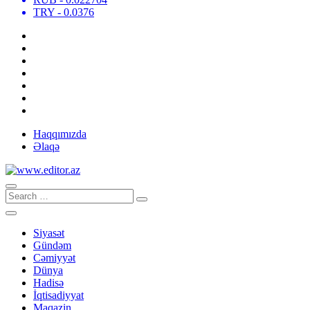
TRY
- 0.0376
Haqqımızda
Əlaqə
Siyasət
Gündəm
Cəmiyyət
Dünya
Hadisə
İqtisadiyyat
Maqazin