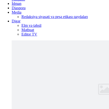
İdman
Diaspora
Media
Redaksiya siyasəti və peşə etikası qaydaları
Digər
Elm və təhsil
Mətbuat
Editor TV