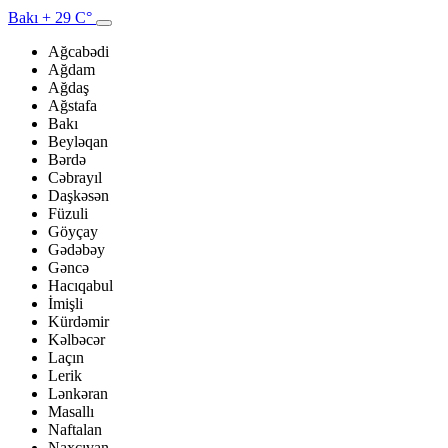
Bakı
+ 29 C°
Ağcabədi
Ağdam
Ağdaş
Ağstafa
Bakı
Beyləqan
Bərdə
Cəbrayıl
Daşkəsən
Füzuli
Göyçay
Gədəbəy
Gəncə
Hacıqabul
İmişli
Kürdəmir
Kəlbəcər
Laçın
Lerik
Lənkəran
Masallı
Naftalan
Naxçıvan