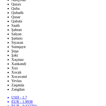
Qazax
Quba
Qubadlı
Qusar
Qəbələ
Saatlı
Şabran
Salyan
Şamaxı
Siyəzən
Sumqayıt
Şuşa
Şəki
Xaçmaz
Xankəndi
Xızı
Xocalı
Xocavənd
Yevlax
Zaqatala
Zəngilan
USD
- 1.7
EUR
- 1.9938
RUB
- 0.022704