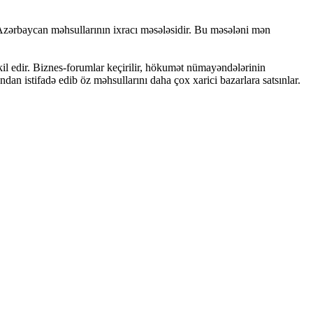
 Azərbaycan məhsullarının ixracı məsələsidir. Bu məsələni mən
şkil edir. Biznes-forumlar keçirilir, hökumət nümayəndələrinin
andan istifadə edib öz məhsullarını daha çox xarici bazarlara satsınlar.