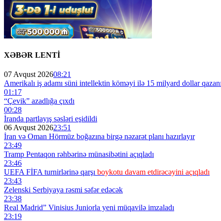
XƏBƏR LENTİ
07 Avqust 2026
08:21
Amerikalı iş adamı süni intellektin köməyi ilə 15 milyard dollar qazan
01:17
“Çevik” azadlığa çıxdı
00:28
İranda partlayış səsləri eşidildi
06 Avqust 2026
23:51
İran və Oman Hörmüz boğazına birgə nəzarət planı hazırlayır
23:49
Tramp Pentaqon rəhbərinə münasibətini açıqladı
23:46
UEFA FİFA turnirlərinə qarşı
boykotu davam etdirəcəyini açıqladı
23:43
Zelenski Serbiyaya rəsmi səfər edəcək
23:38
Real Madrid” Vinisius Juniorla yeni müqavilə imzaladı
23:19