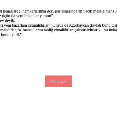
asi təmaslarda, həmkarlarımla görüşlər əsnasında ən vacib məsələ məhz
ız üçün də yeni imkanlar yaranır”.
ev deyib.
zləri yeni bazarlara çıxmalıdırlar: “Onsuz da Azərbaycan dövləti bunu tə
malıdırlar, öz məhsullarını təbliğ etməlidirlər, çalışmalıdırlar ki, bu imk
 bunu edirik”.
Daha çox