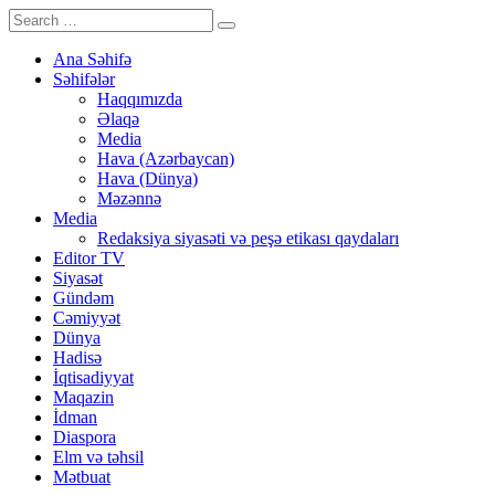
Ana Səhifə
Səhifələr
Haqqımızda
Əlaqə
Media
Hava (Azərbaycan)
Hava (Dünya)
Məzənnə
Media
Redaksiya siyasəti və peşə etikası qaydaları
Editor TV
Siyasət
Gündəm
Cəmiyyət
Dünya
Hadisə
İqtisadiyyat
Maqazin
İdman
Diaspora
Elm və təhsil
Mətbuat