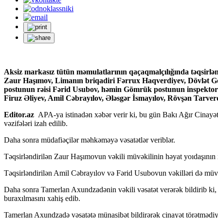
Aksiz markasız tütün məmulatlarının qaçaqmalçılığında təqsirlə
Zaur Haşımov, Limanın briqadiri Fərrux Haqverdiyev, Dövlət G
postunun rəisi Fərid Usubov, həmin Gömrük postunun inspektoru 
Firuz Əliyev, Amil Cəbrayılov, Ələsgər İsmayılov, Rövşən Tarverd
Editor.az
APA-ya istinadən xəbər verir ki, bu gün Bakı Ağır Cinayətlə
vəzifələri izah edilib.
Daha sonra müdafiəçilər məhkəməyə vəsatətlər veriblər.
Təqsirləndirilən Zaur Haşımovun vəkili müvəkilinin həyat yoıdaşının x
Təqsirləndirilən Amil Cəbrayılov və Fərid Usubovun vəkilləri də müvək
Daha sonra Tamerlan Axundzadənin vəkili vəsatət verərək bildirib ki,
buraxılmasını xahiş edib.
Tamerlan Axundzadə vəsatətə münasibət bildirərək cinayət törətmədiyin