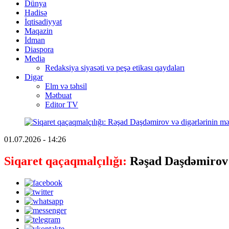
Dünya
Hadisə
İqtisadiyyat
Maqazin
İdman
Diaspora
Media
Redaksiya siyasəti və peşə etikası qaydaları
Digər
Elm və təhsil
Mətbuat
Editor TV
01.07.2026 - 14:26
Siqaret qaçaqmalçılığı:
Rəşad Daşdəmirov 