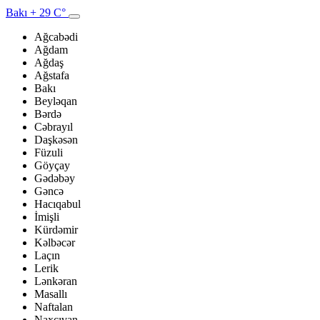
Bakı
+ 29 C°
Ağcabədi
Ağdam
Ağdaş
Ağstafa
Bakı
Beyləqan
Bərdə
Cəbrayıl
Daşkəsən
Füzuli
Göyçay
Gədəbəy
Gəncə
Hacıqabul
İmişli
Kürdəmir
Kəlbəcər
Laçın
Lerik
Lənkəran
Masallı
Naftalan
Naxçıvan