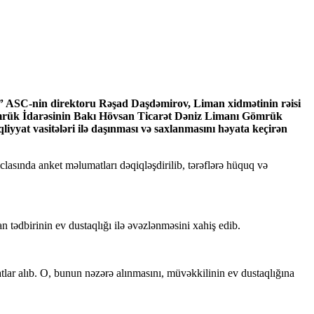
ı” ASC-nin direktoru Rəşad Daşdəmirov, Liman xidmətinin rəisi
ömrük İdarəsinin Bakı Hövsan Ticarət Dəniz Limanı Gömrük
yat vasitələri ilə daşınması və saxlanmasını həyata keçirən
lasında anket məlumatları dəqiqləşdirilib, tərəflərə hüquq və
 tədbirinin ev dustaqlığı ilə əvəzlənməsini xahiş edib.
lar alıb. O, bunun nəzərə alınmasını, müvəkkilinin ev dustaqlığına