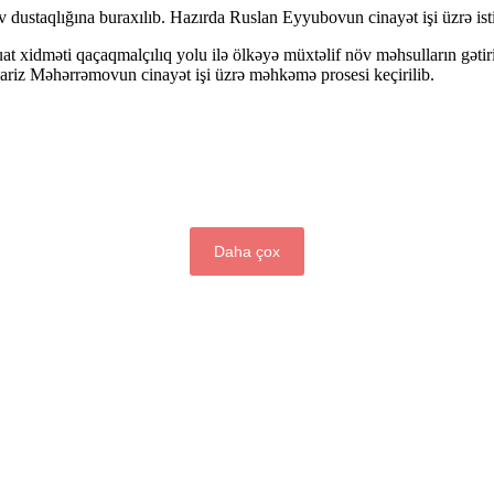
dustaqlığına buraxılıb. Hazırda Ruslan Eyyubovun cinayət işi üzrə ist
xidməti qaçaqmalçılıq yolu ilə ölkəyə müxtəlif növ məhsulların gətirilm
 Fariz Məhərrəmovun cinayət işi üzrə məhkəmə prosesi keçirilib.
Daha çox