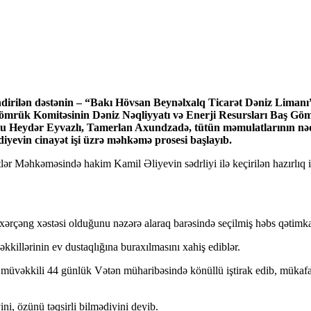
ndirilən dəstənin – “Bakı Hövsan Beynəlxalq Ticarət Dəniz Liman
ömrük Komitəsinin Dəniz Nəqliyyatı və Enerji Resursları Baş G
Heydər Eyvazlı, Tamerlan Axundzadə, tütün məmulatlarının nəqliy
iyevin cinayət işi üzrə məhkəmə prosesi başlayıb.
r Məhkəməsində hakim Kamil Əliyevin sədrliyi ilə keçirilən hazırlıq ic
ərçəng xəstəsi olduğunu nəzərə alaraq barəsində seçilmiş həbs qətimkan
killərinin ev dustaqlığına buraxılmasını xahiş ediblər.
 müvəkkili 44 günlük Vətən müharibəsində könüllü iştirak edib, mükafat
i, özünü təqsirli bilmədiyini deyib.