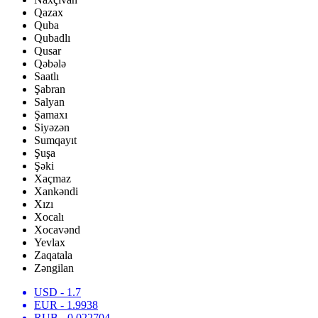
Qazax
Quba
Qubadlı
Qusar
Qəbələ
Saatlı
Şabran
Salyan
Şamaxı
Siyəzən
Sumqayıt
Şuşa
Şəki
Xaçmaz
Xankəndi
Xızı
Xocalı
Xocavənd
Yevlax
Zaqatala
Zəngilan
USD
- 1.7
EUR
- 1.9938
RUB
- 0.022704