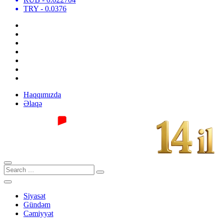
TRY
- 0.0376
Haqqımızda
Əlaqə
Siyasət
Gündəm
Cəmiyyət