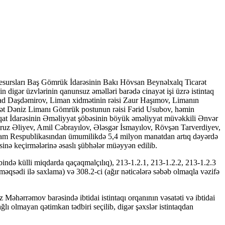
esursları Baş Gömrük İdarəsinin Bakı Hövsan Beynəlxalq Ticarət
igər üzvlərinin qanunsuz əməlləri barədə cinayət işi üzrə istintaq
şad Daşdəmirov, Liman xidmətinin rəisi Zaur Haşımov, Limanın
rət Dəniz Limanı Gömrük postunun rəisi Fərid Usubov, həmin
at İdarəsinin Əməliyyat şöbəsinin böyük əməliyyat müvəkkili Ənvər
Firuz Əliyev, Amil Cəbrayılov, Ələsgər İsmayılov, Rövşən Tarverdiyev,
n İslam Respublikasından ümumilikdə 5,4 milyon manatdan artıq dəyərdə
inə keçirmələrinə əsaslı şübhələr müəyyən edilib.
ində külli miqdarda qaçaqmalçılıq), 213-1.2.1, 213-1.2.2, 213-1.2.3
məqsədi ilə saxlama) və 308.2-ci (ağır nəticələrə səbəb olmaqla vəzifə
hərrəmov barəsində ibtidai istintaqı orqanının vəsatəti və ibtidai
lı olmayan qətimkan tədbiri seçilib, digər şəxslər istintaqdan