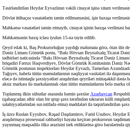
Təsirləndirilən Heydər Eyvazlının vəkili cinayət işinə xitam verilməsin
Dövlət ittihaçısı vəsatətlərin təmin edilməməsini, işin baxışa verilməsin
Məhkəmə vəsatətləri təmin etməyib, cinayət işinin baxışa verilməsi ba
Məhkəmıənin baxış iclası iyulun 15-nə təyin edilib.
Qeyd edək ki, Baş Prokurorluğun yaydığı məlumata görə, ötən ilin d
Dəniz Limanı Gömrük postu, “Bakı Hövsan Beynəlxalq Ticarət Dəniz Li
tədbirləri nəticəsində “Bakı Hövsan Beynəlxalq Ticarət Dəniz Liman
briqadiri Fərrux Haqverdiyev, Dövlət Gömrük Komitəsinin Dəniz Nəq
Gömrük postunun inspektorları Heydər Eyvazlı, Tamerlan Axundzadə 
Tağıyev, habelə tütün məmulatlarının nəqliyyat vasitələri ilə daşınm
eləcə də istintaqla şəxsiyyətləri araşdırılan qeyriləri mütəşəkkil də
aksiz markası ilə markalanmalı olan tütün məmulatlarını belə marka o
Toplanmış ilkin sübutlar əsasında həmin şəxslər
Azərbaycan
Respublik
(qabaqcadan əlbir olan bir qrup şəxs tərəfindən təkrarən külli miqdard
səlahiyyətlərindən sui-istifadə etmə) maddələri ilə təqsirləndirilən şəxs
İş üzrə Ruslan Eyyubov, Rəşad Daşdəmirov, Fərid Usubov, Heydər Eyv
araşdırmaya prosessual rəhbərliyi həyata keçirən prokurorun təqdimatı
yayınmaq məqsədilə ölkə ərazisini tərk etdiklərinə görə barələrində qi