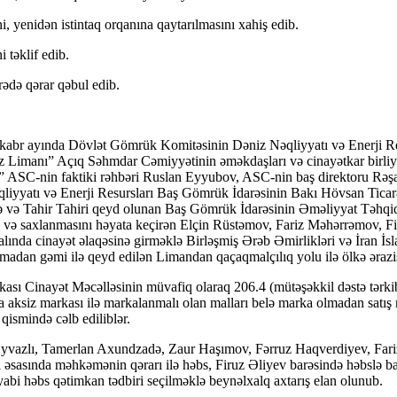
i, yenidən istintaq orqanına qaytarılmasını xahiş edib.
i təklif edib.
rədə qərar qəbul edib.
ekabr ayında Dövlət Gömrük Komitəsinin Dəniz Nəqliyyatı və Enerji R
manı” Açıq Səhmdar Cəmiyyətinin əməkdaşları və cinayətkar birliyin d
ı” ASC-nin faktiki rəhbəri Ruslan Eyyubov, ASC-nin baş direktoru Rə
liyyatı və Enerji Resursları Baş Gömrük İdarəsinin Bakı Hövsan Tica
və Tahir Tahiri qeyd olunan Baş Gömrük İdarəsinin Əməliyyat Təhqiq
ası və saxlanmasını həyata keçirən Elçin Rüstəmov, Fariz Məhərrəmov, 
stə halında cinayət əlaqəsinə girməklə Birləşmiş Ərəb Əmirlikləri və İra
lmadan gəmi ilə qeyd edilən Limandan qaçaqmalçılıq yolu ilə ölkə ərazis
ası Cinayət Məcəlləsinin müvafiq olaraq 206.4 (mütəşəkkil dəstə tərkib
a aksiz markası ilə markalanmalı olan malları belə marka olmadan satış 
 qismində cəlb ediliblər.
azlı, Tamerlan Axundzadə, Zaur Haşımov, Fərruz Haqverdiyev, Fariz Mə
 əsasında məhkəmənin qərarı ilə həbs, Firuz Əliyev barəsində həbslə bağ
yabi həbs qətimkan tədbiri seçilməklə beynəlxalq axtarış elan olunub.