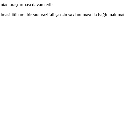
intaq araşdırması davam edir.
əsi ittihamı bir sıra vəzifəli şəxsin saxlanılması ilə bağlı məlumat