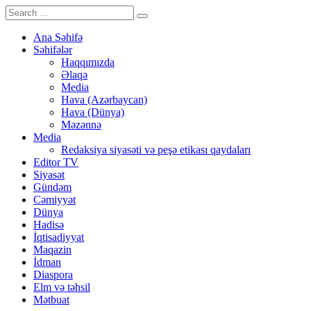
Ana Səhifə
Səhifələr
Haqqımızda
Əlaqə
Media
Hava (Azərbaycan)
Hava (Dünya)
Məzənnə
Media
Redaksiya siyasəti və peşə etikası qaydaları
Editor TV
Siyasət
Gündəm
Cəmiyyət
Dünya
Hadisə
İqtisadiyyat
Maqazin
İdman
Diaspora
Elm və təhsil
Mətbuat