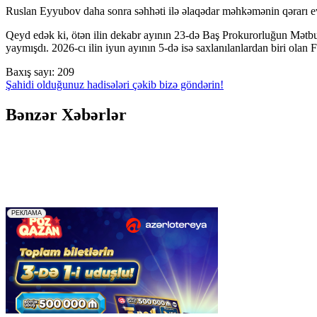
Ruslan Eyyubov daha sonra səhhəti ilə əlaqədar məhkəmənin qərarı ev 
Qeyd edək ki, ötən ilin dekabr ayının 23-də Baş Prokurorluğun Mətbuat 
yaymışdı. 2026-cı ilin iyun ayının 5-də isə saxlanılanlardan biri olan
Baxış sayı:
209
Şahidi olduğunuz hadisələri çəkib bizə göndərin!
Bənzər Xəbərlər