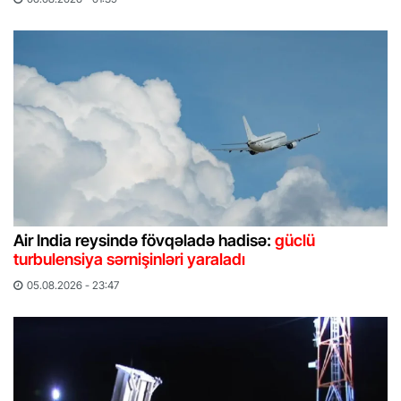
Air India reysində fövqəladə hadisə:
güclü
turbulensiya sərnişinləri yaraladı
05.08.2026 - 23:47