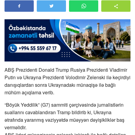
ABŞ Prezidenti Donald Trump Rusiya Prezidenti Vladimir
Putin və Ukrayna Prezidenti Volodimir Zelenski ilə keçirdiyi
danışıqlardan sonra Ukraynadakı münaqişə ilə bağlı
mühüm açıqlama verib.
“Böyük Yeddilik” (G7) sammiti çərçivəsində jurnalistlərin
suallarını cavablandıran Tramp bildirib ki, Ukrayna
ətrafında yaranmış vəziyyətdə müəyyən dəyişikliklər baş
verməlidir.
ABŞ lideri münaqişənin gələcək inkişafı ilə bağlı detalları