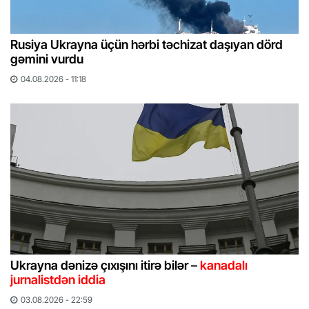
Rusiya Ukrayna üçün hərbi təchizat daşıyan dörd
gəmini vurdu
04.08.2026 - 11:18
Ukrayna dənizə çıxışını itirə bilər –
kanadalı
jurnalistdən iddia
03.08.2026 - 22:59