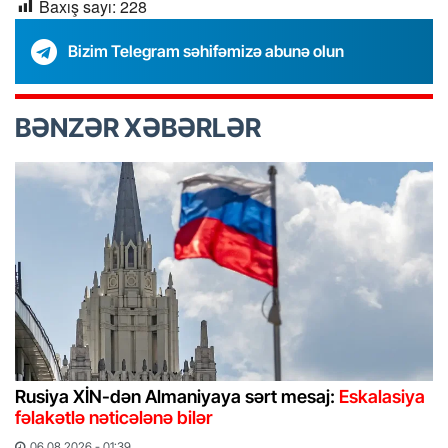
Baxış sayı:
228
Bizim Telegram səhifəmizə abunə olun
BƏNZƏR XƏBƏRLƏR
Rusiya XİN-dən Almaniyaya sərt mesaj:
Eskalasiya
fəlakətlə nəticələnə bilər
06.08.2026 - 01:39