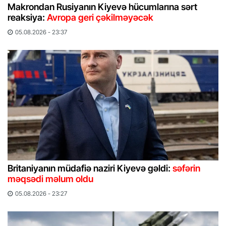
Makrondan Rusiyanın Kiyevə hücumlarına sərt
reaksiya:
Avropa geri çəkilməyəcək
05.08.2026 - 23:37
Britaniyanın müdafiə naziri Kiyevə gəldi:
səfərin
məqsədi məlum oldu
05.08.2026 - 23:27