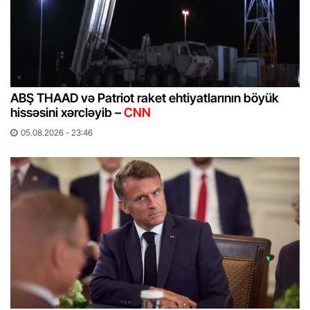
ABŞ THAAD və Patriot raket ehtiyatlarının böyük
hissəsini xərcləyib –
CNN
05.08.2026 - 23:46