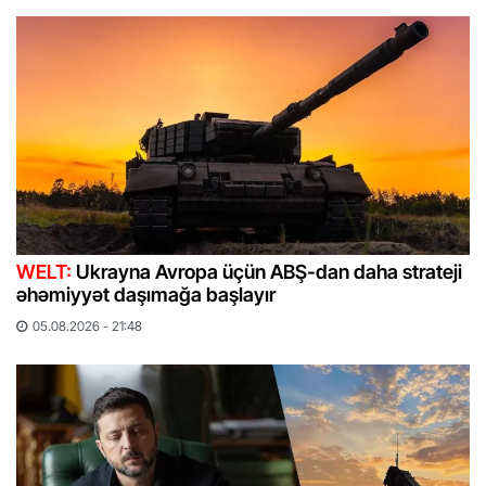
WELT:
Ukrayna Avropa üçün ABŞ-dan daha strateji
əhəmiyyət daşımağa başlayır
05.08.2026 - 21:48