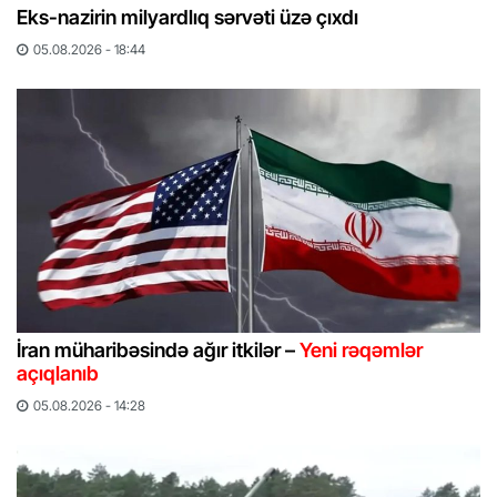
Eks-nazirin milyardlıq sərvəti üzə çıxdı
05.08.2026 - 18:44
İran müharibəsində ağır itkilər –
Yeni rəqəmlər
açıqlanıb
05.08.2026 - 14:28