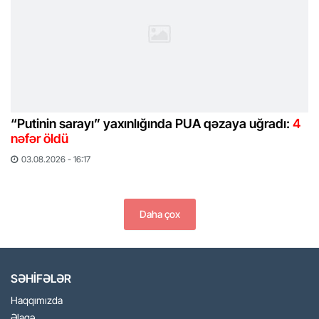
“Putinin sarayı” yaxınlığında PUA qəzaya uğradı:
4
nəfər öldü
03.08.2026 - 16:17
Daha çox
SƏHİFƏLƏR
Haqqımızda
Əlaqə