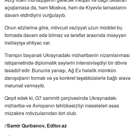
açıqlamasa da, həm Moskva, həm də Kiyevlə təmaslarını
davam etdirdiyini vurğulayıb.
Onun sözlərinə görə, mövcud vəziyyət uzun müddət bu
formada davam edə bilməz və tərəflər arasında müəyyən
irəliləyişə ehtiyac var.
Trampın bəyanatı Ukraynadakı müharibənin nizamlanması
istiqamətində diplomatik səylərin intensivləşdiyi bir dövrə
təsadüf edir. Bununla yanaşı, Ağ Ev hələlik mümkün
danışıqların formatı və ya konkret təşəbbüslərlə bağlı əlavə
məlumat verməyib.
Qeyd edək ki, G7 sammiti çərçivəsində Ukraynadakı
müharibə və Avropanın təhlükəsizliyi məsələləri əsas
müzakirə mövzularından biri olub.
//
Samir Qurbanov, Editor.az