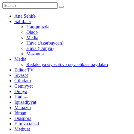
Ana Səhifə
Səhifələr
Haqqımızda
Əlaqə
Media
Hava (Azərbaycan)
Hava (Dünya)
Məzənnə
Media
Redaksiya siyasəti və peşə etikası qaydaları
Editor TV
Siyasət
Gündəm
Cəmiyyət
Dünya
Hadisə
İqtisadiyyat
Maqazin
İdman
Diaspora
Elm və təhsil
Mətbuat