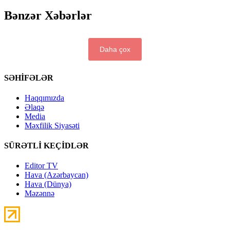
Bənzər Xəbərlər
Daha çox
SƏHİFƏLƏR
Haqqımızda
Əlaqə
Media
Məxfilik Siyasəti
SÜRƏTLİ KEÇİDLƏR
Editor TV
Hava (Azərbaycan)
Hava (Dünya)
Məzənnə