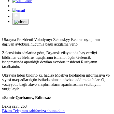
Ukrayna Prezidenti Volodymyr Zelenskyy Belarus uşaqlarını
daşıyan avtobusa hücumla bağlı açıqlama verib.
Zelenskinin sözlərinə görə, Bryansk vilayətində baş verdiyi
bildirilən və Belarus uşaqlarının istirahət üçün Gelencik
istiqamətində aparıldığı deyilən avtobus insidenti Rusiyanın
təxribatıdır.
Ukrayna lideri bildirib ki, hadisə Moskva tərəfindən informasiya və
siyasi məqsədlər üçün istifadə olunan növbəti addım ola bilər. O,
vəziyyətlə bağlı əlavə araşdırmaların aparılmasının vacibliyini
vurğulayıb.
//
Samir Qurbanov, Editor.az
Baxış sayı:
263
Bizim Telegram səhifəmizə abunə olun