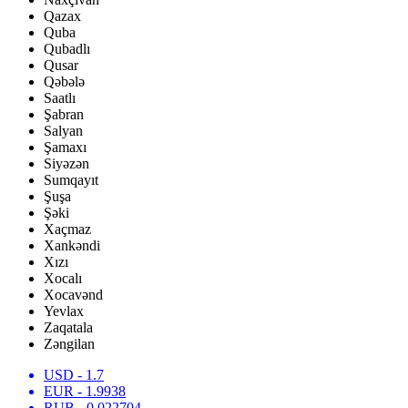
Qazax
Quba
Qubadlı
Qusar
Qəbələ
Saatlı
Şabran
Salyan
Şamaxı
Siyəzən
Sumqayıt
Şuşa
Şəki
Xaçmaz
Xankəndi
Xızı
Xocalı
Xocavənd
Yevlax
Zaqatala
Zəngilan
USD
- 1.7
EUR
- 1.9938
RUB
- 0.022704