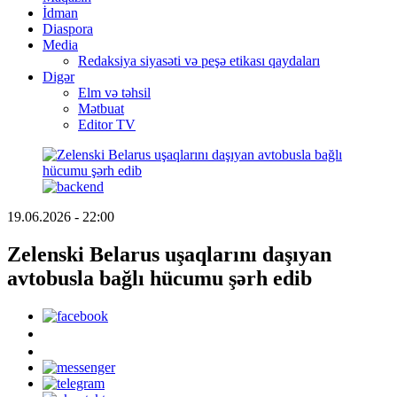
İdman
Diaspora
Media
Redaksiya siyasəti və peşə etikası qaydaları
Digər
Elm və təhsil
Mətbuat
Editor TV
19.06.2026 - 22:00
Zelenski Belarus uşaqlarını daşıyan
avtobusla bağlı hücumu şərh edib