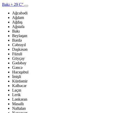
Bakı
+ 29 C°
Ağcabədi
Ağdam
Ağdaş
Ağstafa
Bakı
Beyləqan
Bərdə
Cəbrayıl
Daşkəsən
Füzuli
Göyçay
Gədəbəy
Gəncə
Hacıqabul
İmişli
Kürdəmir
Kəlbəcər
Laçın
Lerik
Lənkəran
Masallı
Naftalan
Naxçıvan