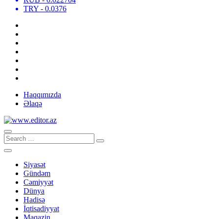
TRY
- 0.0376
Haqqımızda
Əlaqə
Siyasət
Gündəm
Cəmiyyət
Dünya
Hadisə
İqtisadiyyat
Maqazin