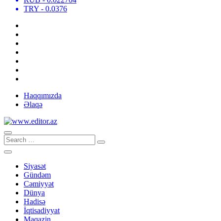
TRY
- 0.0376
Haqqımızda
Əlaqə
Siyasət
Gündəm
Cəmiyyət
Dünya
Hadisə
İqtisadiyyat
Maqazin