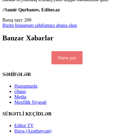
//
Samir Qurbanov, Editor.az
Baxış sayı:
200
Bizim Instagram səhifəmizə abunə olun
Bənzər Xəbərlər
Daha çox
SƏHİFƏLƏR
Haqqımızda
Əlaqə
Media
Məxfilik Siyasəti
SÜRƏTLİ KEÇİDLƏR
Editor TV
Hava (Azərbaycan)