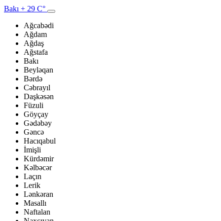
Bakı
+ 29 C°
Ağcabədi
Ağdam
Ağdaş
Ağstafa
Bakı
Beyləqan
Bərdə
Cəbrayıl
Daşkəsən
Füzuli
Göyçay
Gədəbəy
Gəncə
Hacıqabul
İmişli
Kürdəmir
Kəlbəcər
Laçın
Lerik
Lənkəran
Masallı
Naftalan
Naxçıvan