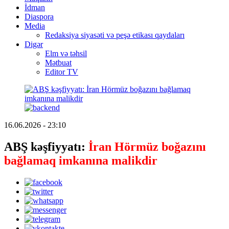
İdman
Diaspora
Media
Redaksiya siyasəti və peşə etikası qaydaları
Digər
Elm və təhsil
Mətbuat
Editor TV
16.06.2026 - 23:10
ABŞ kəşfiyyatı:
İran Hörmüz boğazını
bağlamaq imkanına malikdir