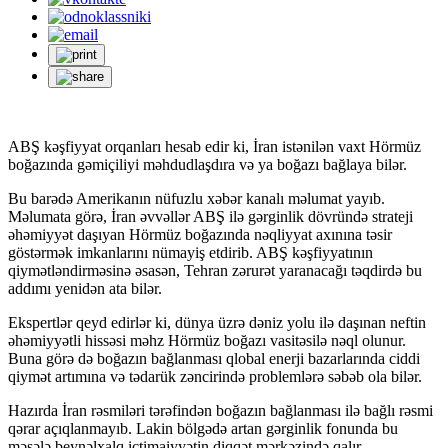
ABŞ kəşfiyyat orqanları hesab edir ki, İran istənilən vaxt Hörmüz
boğazında gəmiçiliyi məhdudlaşdıra və ya boğazı bağlaya bilər.
Bu barədə Amerikanın nüfuzlu xəbər kanalı məlumat yayıb.
Məlumata görə, İran əvvəllər ABŞ ilə gərginlik dövründə strateji
əhəmiyyət daşıyan Hörmüz boğazında nəqliyyat axınına təsir
göstərmək imkanlarını nümayiş etdirib. ABŞ kəşfiyyatının
qiymətləndirməsinə əsasən, Tehran zərurət yaranacağı təqdirdə bu
addımı yenidən ata bilər.
Ekspertlər qeyd edirlər ki, dünya üzrə dəniz yolu ilə daşınan neftin
əhəmiyyətli hissəsi məhz Hörmüz boğazı vasitəsilə nəql olunur.
Buna görə də boğazın bağlanması qlobal enerji bazarlarında ciddi
qiymət artımına və tədarük zəncirində problemlərə səbəb ola bilər.
Hazırda İran rəsmiləri tərəfindən boğazın bağlanması ilə bağlı rəsmi
qərar açıqlanmayıb. Lakin bölgədə artan gərginlik fonunda bu
məsələ beynəlxalq ictimaiyyətin diqqət mərkəzində qalır.