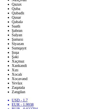
Qazax
Quba
Qubadlı
Qusar
Qəbələ
Saatlı
Şabran
Salyan
Şamaxı
Siyəzən
Sumqayıt
Şuşa
Şəki
Xaçmaz
Xankəndi
Xızı
Xocalı
Xocavənd
Yevlax
Zaqatala
Zəngilan
USD
- 1.7
EUR
- 1.9938
RUB
- 0.022704