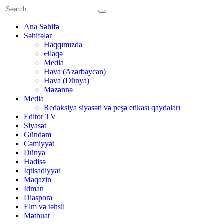
Ana Səhifə
Səhifələr
Haqqımızda
Əlaqə
Media
Hava (Azərbaycan)
Hava (Dünya)
Məzənnə
Media
Redaksiya siyasəti və peşə etikası qaydaları
Editor TV
Siyasət
Gündəm
Cəmiyyət
Dünya
Hadisə
İqtisadiyyat
Maqazin
İdman
Diaspora
Elm və təhsil
Mətbuat