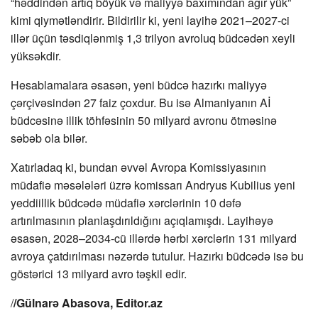
“həddindən artıq böyük və maliyyə baxımından ağır yük”
kimi qiymətləndirir. Bildirilir ki, yeni layihə 2021–2027-ci
illər üçün təsdiqlənmiş 1,3 trilyon avroluq büdcədən xeyli
yüksəkdir.
Hesablamalara əsasən, yeni büdcə hazırkı maliyyə
çərçivəsindən 27 faiz çoxdur. Bu isə Almaniyanın Aİ
büdcəsinə illik töhfəsinin 50 milyard avronu ötməsinə
səbəb ola bilər.
Xatırladaq ki, bundan əvvəl Avropa Komissiyasının
müdafiə məsələləri üzrə komissarı Andryus Kubilius yeni
yeddiillik büdcədə müdafiə xərclərinin 10 dəfə
artırılmasının planlaşdırıldığını açıqlamışdı. Layihəyə
əsasən, 2028–2034-cü illərdə hərbi xərclərin 131 milyard
avroya çatdırılması nəzərdə tutulur. Hazırkı büdcədə isə bu
göstərici 13 milyard avro təşkil edir.
/
/Gülnarə Abasova, Editor.az