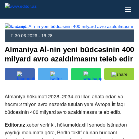
30.06.2026 - 19:28
Almaniya Aİ-nin yeni büdcəsinin 400
milyard avro azaldılmasını tələb edir
Almaniya hökuməti 2028–2034-cü illəri əhatə edən və
həcmi 2 trilyon avro nəzərdə tutulan yeni Avropa İttifaqı
büdcəsinin 400 milyard avro azaldılmasını tələb edib.
Editor.az
xəbər verir ki, hökumətdaxili sənədə istinadən
yaydığı məlumata görə, Berlin təklif olunan büdcəni