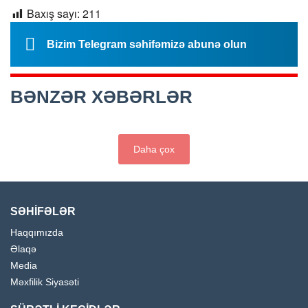
Baxış sayı:
211
Bizim Telegram səhifəmizə abunə olun
BƏNZƏR XƏBƏRLƏR
Daha çox
SƏHİFƏLƏR
Haqqımızda
Əlaqə
Media
Məxfilik Siyasəti