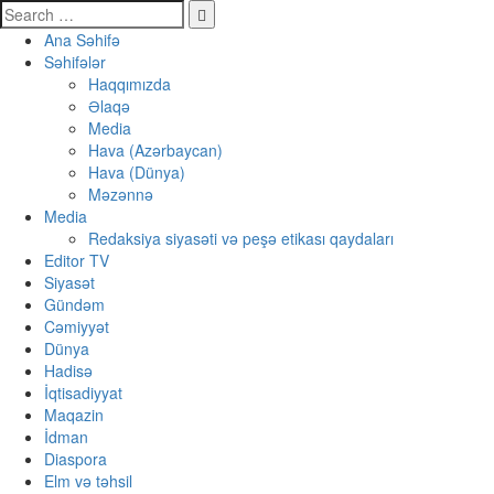
Ana Səhifə
Səhifələr
Haqqımızda
Əlaqə
Media
Hava (Azərbaycan)
Hava (Dünya)
Məzənnə
Media
Redaksiya siyasəti və peşə etikası qaydaları
Editor TV
Siyasət
Gündəm
Cəmiyyət
Dünya
Hadisə
İqtisadiyyat
Maqazin
İdman
Diaspora
Elm və təhsil