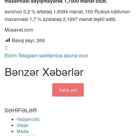
məzənnəsi dəyişməyərək 1,7000 manat olub.
avronun 0,2 % artaraq 1,9394 manat, 100 Rusiya rublunun
məzənnəsi 1,7 % azalaraq 2,1697 manat təşkil edib.
Musavat.com
Baxış sayı:
269
Bizim Telegram səhifəmizə abunə olun
Bənzər Xəbərlər
Daha çox
SƏHİFƏLƏR
Haqqımızda
Əlaqə
Media