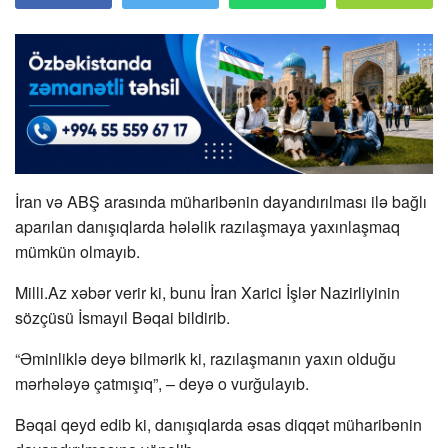
İran və ABŞ arasında müharibənin dayandırılması ilə bağlı
aparılan danışıqlarda hələlik razılaşmaya yaxınlaşmaq
mümkün olmayıb.
Milli.Az xəbər verir ki, bunu İran Xarici İşlər Nazirliyinin
sözçüsü İsmayıl Bəqai bildirib.
“Əminliklə deyə bilmərik ki, razılaşmanın yaxın olduğu
mərhələyə çatmışıq”, – deyə o vurğulayıb.
Bəqai qeyd edib ki, danışıqlarda əsas diqqət müharibənin