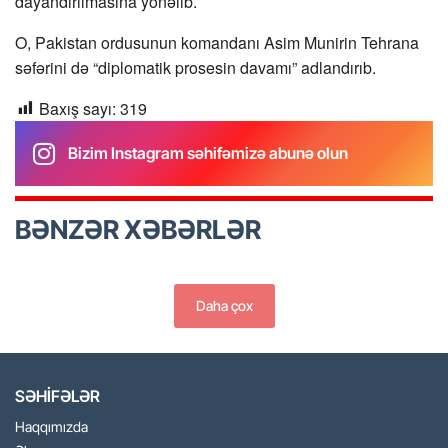
dayandırılmasına yönəlib.
O, Pakistan ordusunun komandanı Asim Munirin Tehrana
səfərini də “diplomatik prosesin davamı” adlandırıb.
Baxış sayı:
319
Bizim Instagram səhifəmizə abunə olun
BƏNZƏR XƏBƏRLƏR
Daha çox
SƏHİFƏLƏR
Haqqımızda