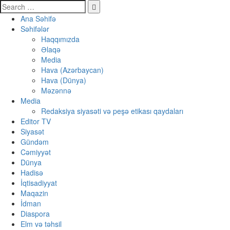
Ana Səhifə
Səhifələr
Haqqımızda
Əlaqə
Media
Hava (Azərbaycan)
Hava (Dünya)
Məzənnə
Media
Redaksiya siyasəti və peşə etikası qaydaları
Editor TV
Siyasət
Gündəm
Cəmiyyət
Dünya
Hadisə
İqtisadiyyat
Maqazin
İdman
Diaspora
Elm və təhsil