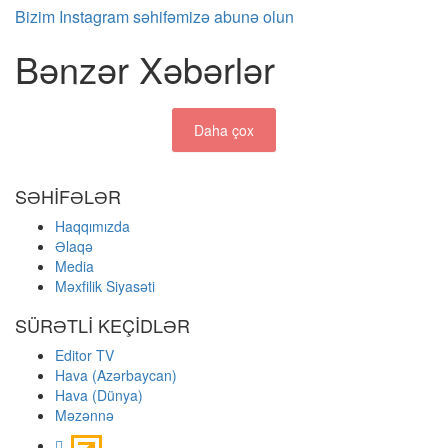
Bizim Instagram səhifəmizə abunə olun
Bənzər Xəbərlər
Daha çox
SƏHİFƏLƏR
Haqqımızda
Əlaqə
Media
Məxfilik Siyasəti
SÜRƏTLİ KEÇİDLƏR
Editor TV
Hava (Azərbaycan)
Hava (Dünya)
Məzənnə