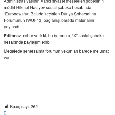
Administrasiyasının Xarici siyasət məsələləri şöbəsinin
müdiri Hikmət Hacıyev sosial şəbəkə hesabında
“Euronews”un Bakıda keçirilən Dünya Şəhərsalma
Forumunun (WUF13) bağlanışı barədə materialını
paylaşıb.
Editor.az
xəbər verir ki
,
bu barədə o, “X” sosial şəbəkə
hesabında paylaşım edib.
Məqalədə şəhərsalma forumun yekunları barədə məlumat
verilir.
Baxış sayı:
262