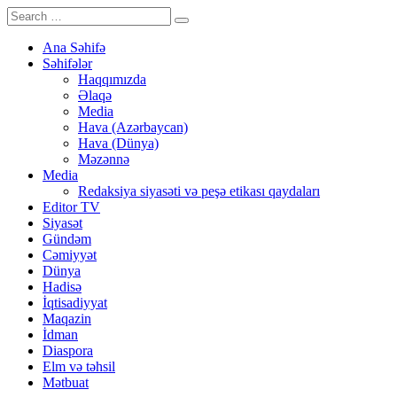
Ana Səhifə
Səhifələr
Haqqımızda
Əlaqə
Media
Hava (Azərbaycan)
Hava (Dünya)
Məzənnə
Media
Redaksiya siyasəti və peşə etikası qaydaları
Editor TV
Siyasət
Gündəm
Cəmiyyət
Dünya
Hadisə
İqtisadiyyat
Maqazin
İdman
Diaspora
Elm və təhsil
Mətbuat