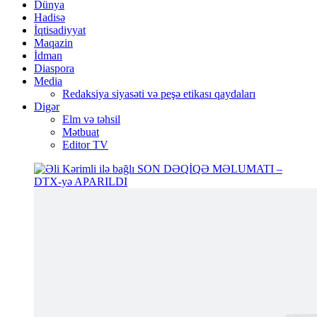
Dünya
Hadisə
İqtisadiyyat
Maqazin
İdman
Diaspora
Media
Redaksiya siyasəti və peşə etikası qaydaları
Digər
Elm və təhsil
Mətbuat
Editor TV