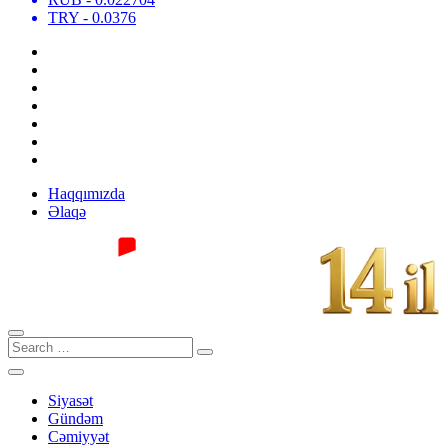
TRY
- 0.0376
Haqqımızda
Əlaqə
Siyasət
Gündəm
Cəmiyyət