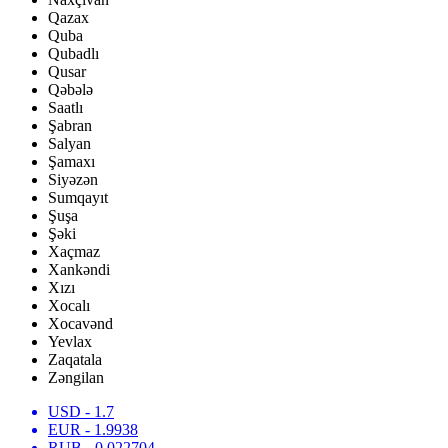
Qazax
Quba
Qubadlı
Qusar
Qəbələ
Saatlı
Şabran
Salyan
Şamaxı
Siyəzən
Sumqayıt
Şuşa
Şəki
Xaçmaz
Xankəndi
Xızı
Xocalı
Xocavənd
Yevlax
Zaqatala
Zəngilan
USD
- 1.7
EUR
- 1.9938
RUB
- 0.022704