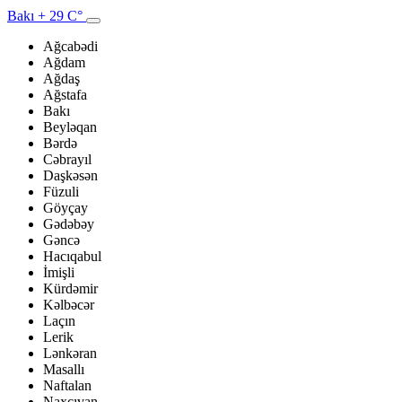
Bakı
+ 29 C°
Ağcabədi
Ağdam
Ağdaş
Ağstafa
Bakı
Beyləqan
Bərdə
Cəbrayıl
Daşkəsən
Füzuli
Göyçay
Gədəbəy
Gəncə
Hacıqabul
İmişli
Kürdəmir
Kəlbəcər
Laçın
Lerik
Lənkəran
Masallı
Naftalan
Naxçıvan