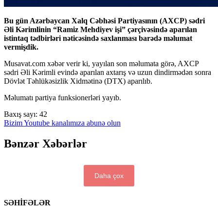
Bu gün Azərbaycan Xalq Cəbhəsi Partiyasının (AXCP) sədri
Əli Kərimlinin “Ramiz Mehdiyev işi” çərçivəsində aparılan
istintaq tədbirləri nəticəsində saxlanması barədə məlumat
vermişdik.
Musavat.com xəbər verir ki, yayılan son məlumata görə, AXCP
sədri Əli Kərimli evində aparılan axtarış və uzun dindirmədən sonra
Dövlət Təhlükəsizlik Xidmətinə (DTX) aparılıb.
Məlumatı partiya funksionerləri yayıb.
Baxış sayı:
42
Bizim Youtube kanalımıza abunə olun
Bənzər Xəbərlər
Daha çox
SƏHİFƏLƏR