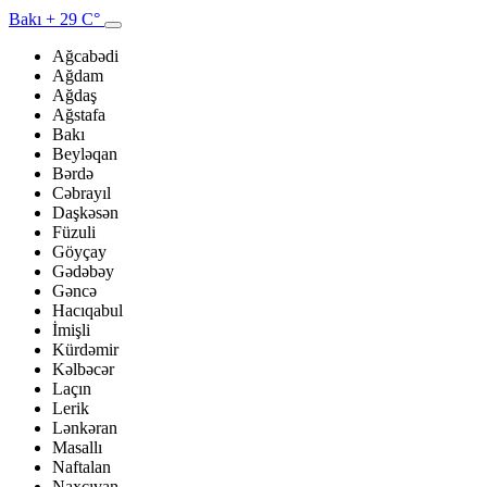
Bakı
+ 29 C°
Ağcabədi
Ağdam
Ağdaş
Ağstafa
Bakı
Beyləqan
Bərdə
Cəbrayıl
Daşkəsən
Füzuli
Göyçay
Gədəbəy
Gəncə
Hacıqabul
İmişli
Kürdəmir
Kəlbəcər
Laçın
Lerik
Lənkəran
Masallı
Naftalan
Naxçıvan