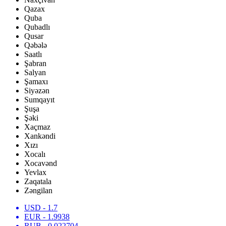
Qazax
Quba
Qubadlı
Qusar
Qəbələ
Saatlı
Şabran
Salyan
Şamaxı
Siyəzən
Sumqayıt
Şuşa
Şəki
Xaçmaz
Xankəndi
Xızı
Xocalı
Xocavənd
Yevlax
Zaqatala
Zəngilan
USD
- 1.7
EUR
- 1.9938
RUB
- 0.022704