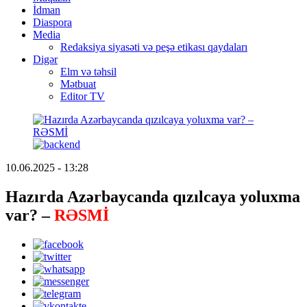
İdman
Diaspora
Media
Redaksiya siyasəti və peşə etikası qaydaları
Digər
Elm və təhsil
Mətbuat
Editor TV
10.06.2025 - 13:28
Hazırda Azərbaycanda qızılcaya yoluxma
var? –
RƏSMİ