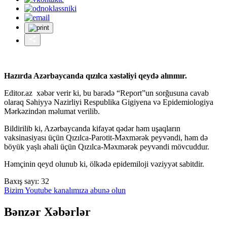
Hazırda Azərbaycanda qızılca xəstəliyi qeydə alınmır.
Editor.az xəbər verir ki, bu barədə “Report”un sorğusuna cavab
olaraq Səhiyyə Nazirliyi Respublika Gigiyena və Epidemiologiya
Mərkəzindən məlumat verilib.
Bildirilib ki, Azərbaycanda kifayət qədər həm uşaqların
vaksinasiyası üçün Qızılca-Parotit-Məxmərək peyvəndi, həm də
böyük yașlı əhali üçün Qızılca-Məxmərək peyvəndi mövcuddur.
Həmçinin qeyd olunub ki, ölkədə epidemiloji vəziyyət sabitdir.
Baxış sayı:
32
Bizim Youtube kanalımıza abunə olun
Bənzər Xəbərlər