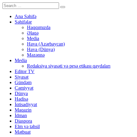
Ana Səhifə
Səhifələr
Haqqımızda
Əlaqə
Media
Hava (Azərbaycan)
Hava (Dünya)
Məzənnə
Media
Redaksiya siyasəti və peşə etikası qaydaları
Editor TV
Siyasət
Gündəm
Cəmiyyət
Dünya
Hadisə
İqtisadiyyat
Maqazin
İdman
Diaspora
Elm və təhsil
Mətbuat