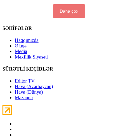
Daha çox
SƏHİFƏLƏR
Haqqımızda
Əlaqə
Media
Məxfilik Siyasəti
SÜRƏTLİ KEÇİDLƏR
Editor TV
Hava (Azərbaycan)
Hava (Dünya)
Məzənnə