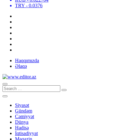
TRY
- 0.0376
Haqqımızda
Əlaqə
Siyasət
Gündəm
Cəmiyyət
Dünya
Hadisə
İqtisadiyyat
Maqazin