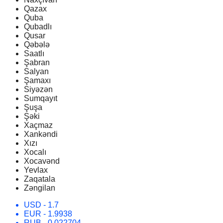
Qazax
Quba
Qubadlı
Qusar
Qəbələ
Saatlı
Şabran
Salyan
Şamaxı
Siyəzən
Sumqayıt
Şuşa
Şəki
Xaçmaz
Xankəndi
Xızı
Xocalı
Xocavənd
Yevlax
Zaqatala
Zəngilan
USD
- 1.7
EUR
- 1.9938
RUB
- 0.022704