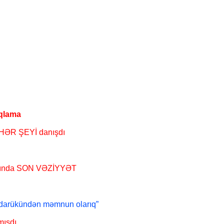
ıqlama
HƏR ŞEYİ danışdı
arında SON VƏZİYYƏT
ədarükündən məmnun olarıq”
mışdı