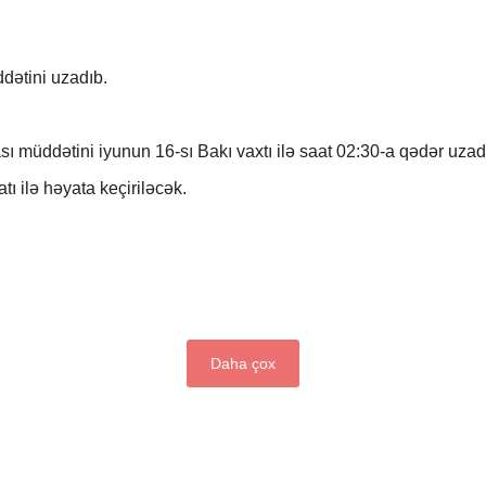
ddətini uzadıb.
ması müddətini iyunun 16-sı Bakı vaxtı ilə saat 02:30-a qədər uzad
ı ilə həyata keçiriləcək.
Daha çox