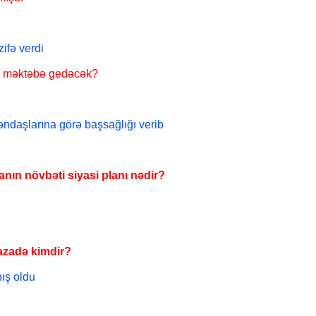
zifə verdi
də məktəbə gedəcək?
ndaşlarına görə başsağlığı verib
nın növbəti siyasi planı nədir?
azadə kimdir?
ış oldu