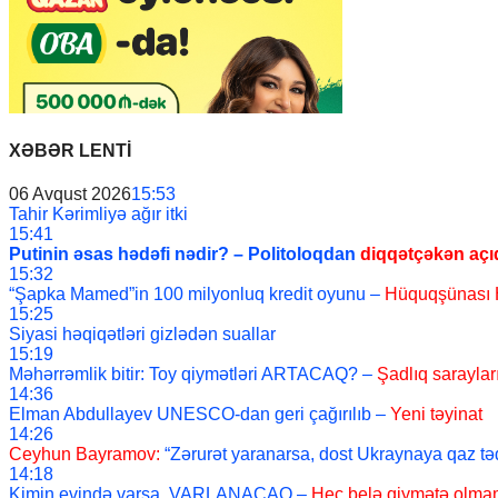
XƏBƏR LENTİ
06 Avqust 2026
15:53
Tahir Kərimliyə ağır itki
15:41
Putinin əsas hədəfi nədir? – Politoloqdan
diqqətçəkən aç
15:32
“Şapka Mamed”in 100 milyonluq kredit oyunu –
Hüquqşünası 
15:25
Siyasi həqiqətləri gizlədən suallar
15:19
Məhərrəmlik bitir: Toy qiymətləri ARTACAQ? –
Şadlıq sarayl
14:36
Elman Abdullayev UNESCO-dan geri çağırılıb –
Yeni təyinat
14:26
Ceyhun Bayramov:
“Zərurət yaranarsa, dost Ukraynaya qaz t
14:18
Kimin evində varsa, VARLANACAQ –
Heç belə qiymətə olma