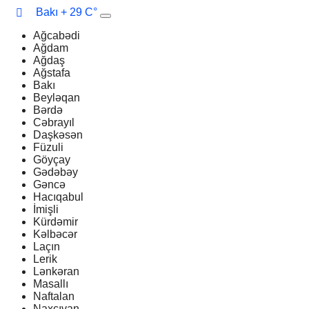
Bakı
+ 29 C°
Ağcabədi
Ağdam
Ağdaş
Ağstafa
Bakı
Beyləqan
Bərdə
Cəbrayıl
Daşkəsən
Füzuli
Göyçay
Gədəbəy
Gəncə
Hacıqabul
İmişli
Kürdəmir
Kəlbəcər
Laçın
Lerik
Lənkəran
Masallı
Naftalan
Naxçıvan