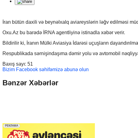
İran bütün daxili və beynəlxalq aviareyslərin ləğv edilməsi mü
Oxu.Az bu barədə İRNA agentliyinə istinadla xəbər verir.
Bildirilir ki, İranın Mülki Aviasiya İdarəsi uçuşların dayandırıl
Respublikada sərnişindaşıma dəmir yolu və avtomobil nəqliyyat
Baxış sayı:
51
Bizim Facebook səhifəmizə abunə olun
Bənzər Xəbərlər