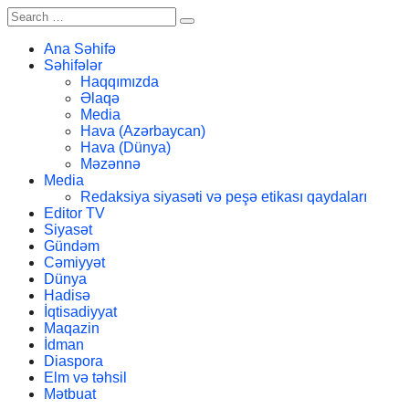
Ana Səhifə
Səhifələr
Haqqımızda
Əlaqə
Media
Hava (Azərbaycan)
Hava (Dünya)
Məzənnə
Media
Redaksiya siyasəti və peşə etikası qaydaları
Editor TV
Siyasət
Gündəm
Cəmiyyət
Dünya
Hadisə
İqtisadiyyat
Maqazin
İdman
Diaspora
Elm və təhsil
Mətbuat