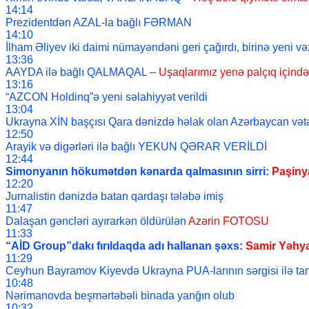
14:14
Prezidentdən AZAL-la bağlı FƏRMAN
14:10
İlham Əliyev iki daimi nümayəndəni geri çağırdı, birinə yeni və
13:36
AAYDA ilə bağlı QALMAQAL –
Uşaqlarımız yenə palçıq için
13:16
“AZCON Holdinq”ə yeni səlahiyyət verildi
13:04
Ukrayna XİN başçısı Qara dənizdə həlak olan Azərbaycan vətə
12:50
Arayik və digərləri ilə bağlı YEKUN QƏRAR VERİLDİ
12:44
Simonyanın hökumətdən kənarda qalmasının sirri:
Paşinya
12:20
Jurnalistin dənizdə batan qardaşı tələbə imiş
11:47
Dalaşan gəncləri ayırarkən öldürülən
Azərin FOTOSU
11:33
“AİD Group”dakı fırıldaqda adı hallanan şəxs:
Samir Yəhy
11:29
Ceyhun Bayramov Kiyevdə Ukrayna PUA-larının sərgisi ilə tan
10:48
Nərimanovda beşmərtəbəli binada yanğın olub
10:32