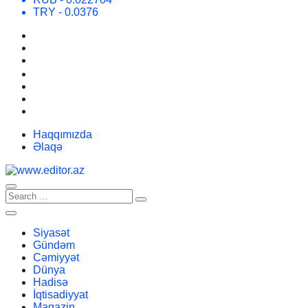
TRY
- 0.0376
Haqqımızda
Əlaqə
Siyasət
Gündəm
Cəmiyyət
Dünya
Hadisə
İqtisadiyyat
Maqazin