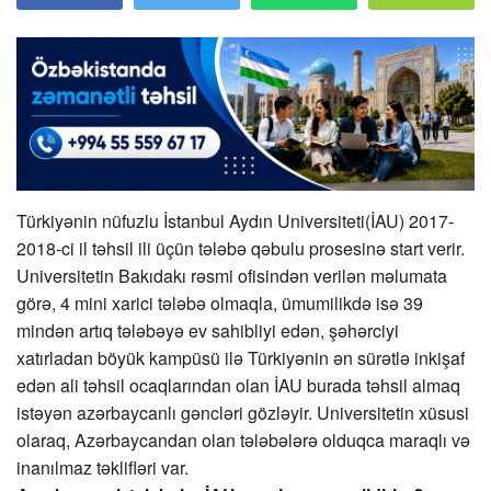
Türkiyənin nüfuzlu İstanbul Aydın Universiteti(İAU) 2017-
2018-ci il təhsil ili üçün tələbə qəbulu prosesinə start verir.
Universitetin Bakıdakı rəsmi ofisindən verilən məlumata
görə, 4 mini xarici tələbə olmaqla, ümumilikdə isə 39
mindən artıq tələbəyə ev sahibliyi edən, şəhərciyi
xatırladan böyük kampüsü ilə Türkiyənin ən sürətlə inkişaf
edən ali təhsil ocaqlarından olan İAU burada təhsil almaq
istəyən azərbaycanlı gəncləri gözləyir. Universitetin xüsusi
olaraq, Azərbaycandan olan tələbələrə olduqca maraqlı və
inanılmaz təklifləri var.