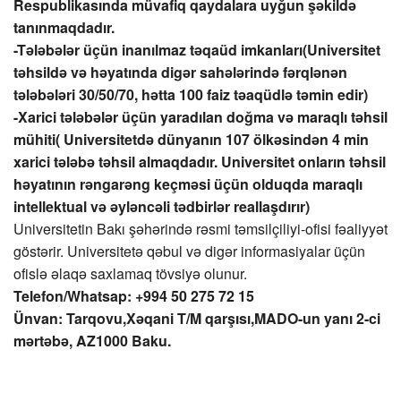
Respublikasında müvafiq qaydalara uyğun şəkildə
tanınmaqdadır.
-Tələbələr üçün inanılmaz təqaüd imkanları(Universitet
təhsildə və həyatında digər sahələrində fərqlənən
tələbələri 30/50/70, hətta 100 faiz təaqüdlə təmin edir)
-Xarici tələbələr üçün yaradılan doğma və maraqlı təhsil
mühiti( Universitetdə dünyanın 107 ölkəsindən 4 min
xarici tələbə təhsil almaqdadır. Universitet onların təhsil
həyatının rəngarəng keçməsi üçün olduqda maraqlı
intellektual və əyləncəli tədbirlər reallaşdırır)
Universitetin Bakı şəhərində rəsmi təmsilçiliyi-ofisi fəaliyyət
göstərir. Universitetə qəbul və digər informasiyalar üçün
ofislə əlaqə saxlamaq tövsiyə olunur.
Telefon/Whatsap: +994 50 275 72 15
Ünvan: Tarqovu,Xəqani T/M qarşısı,MADO-un yanı 2-ci
mərtəbə,
AZ1000 Baku.