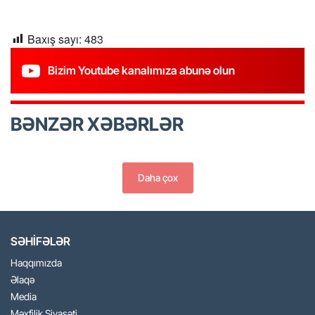
Baxış sayı:
483
Bizim Youtube kanalımıza abunə olun
BƏNZƏR XƏBƏRLƏR
Daha çox
SƏHİFƏLƏR
Haqqımızda
Əlaqə
Media
Məxfilik Siyasəti