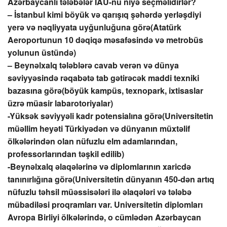
Azərbaycanlı tələbələr İAU-nu niyə seçməlidirlər?
– İstanbul kimi böyük və qarışıq şəhərdə yerləşdiyi
yerə və nəqliyyata uyğunluğuna görə(Atatürk
Aeroportunun 10 dəqiqə məsafəsində və metrobüs
yolunun üstündə)
– Beynəlxalq tələblərə cavab verən və dünya
səviyyəsində rəqabətə tab gətirəcək maddi texniki
bazasına görə(böyük kampüs, texnopark, ixtisaslar
üzrə müasir labarotoriyalar)
-Yüksək səviyyəli kadr potensialına görə(Universitetin
müəllim heyəti Türkiyədən və dünyanın müxtəlif
ölkələrindən olan nüfuzlu elm adamlarından,
professorlarından təşkil edilib)
-Beynəlxalq əlaqələrinə və diplomlarının xaricdə
tanınırlığına görə(Universitetin dünyanın 450-dən artıq
nüfuzlu təhsil müəssisələri ilə əlaqələri və tələbə
mübadiləsi proqramları var. Universitetin diplomları
Avropa Birliyi ölkələrində, o cümlədən Azərbaycan