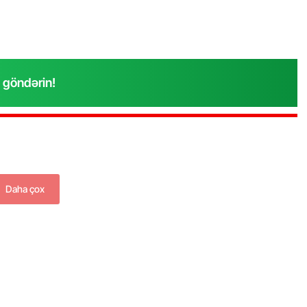
 göndərin!
“Xətrinə dəymişəmsə, bağışla məni,
bala” –
Video
07.06.2026 - 00:35
Daha çox