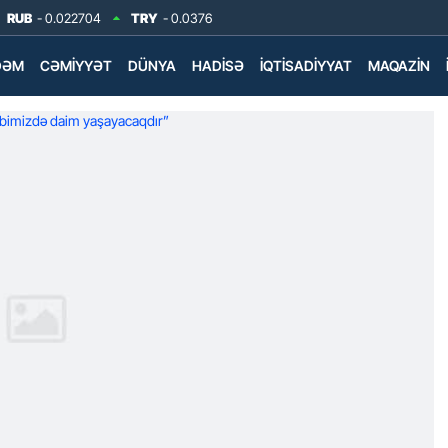
RUB
- 0.022704
TRY
- 0.0376
DƏM
CƏMIYYƏT
DÜNYA
HADISƏ
İQTISADIYYAT
MAQAZIN