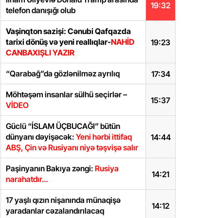
19:32
telefon danışığı olub
Vaşinqton sazişi: Cənubi Qafqazda
tarixi dönüş və yeni reallıqlar-
NAHİD
19:23
CANBAXIŞLI YAZIR
“Qarabağ”da gözlənilməz ayrılıq
17:34
Möhtəşəm insanlar sülhü seçirlər –
15:37
VİDEO
Güclü “İSLAM ÜÇBUCAĞI” bütün
dünyanı dəyişəcək:
Yeni hərbi ittifaq
14:44
ABŞ, Çin və Rusiyanı niyə təşvişə salır
Paşinyanın Bakıya zəngi:
Rusiya
14:21
narahatdır…
17 yaşlı qızın nişanında münaqişə
14:12
yaradanlar cəzalandırılacaq