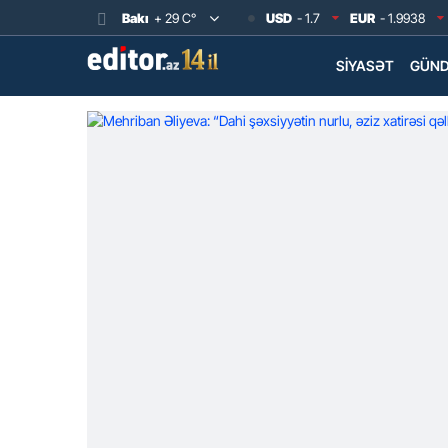
Bakı
+ 29 C°
USD
- 1.7
EUR
- 1.9938
SIYASƏT
GÜN