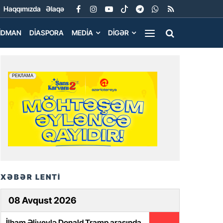
Haqqımızda
Əlaqə
İDMAN
DIASPORA
MEDIA
DIGƏR
XƏBƏR LENTİ
08 Avqust 2026
İlham Əliyevlə Donald Tramp arasında