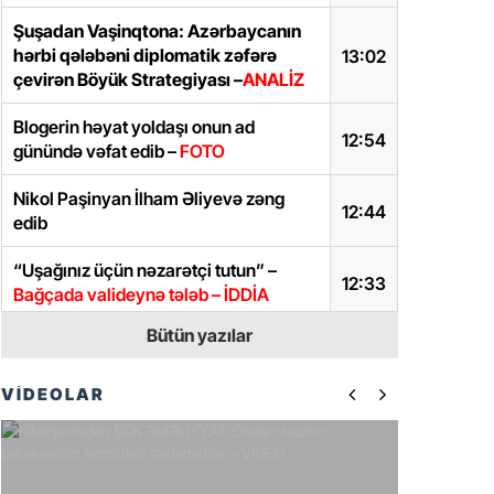
Şuşadan Vaşinqtona: Azərbaycanın
hərbi qələbəni diplomatik zəfərə
13:02
çevirən Böyük Strategiyası –
ANALİZ
Blogerin həyat yoldaşı onun ad
12:54
günündə vəfat edib –
FOTO
Nikol Paşinyan İlham Əliyevə zəng
12:44
edib
“Uşağınız üçün nəzarətçi tutun” –
12:33
Bağçada valideynə tələb – İDDİA
Bütün yazılar
Ravil Tağıyev vəzifəsindən azad edildi
12:26
Sabirabadda “Güdəcühür”, “Beşdəli”,
VİDEOLAR
“Zakir” kanalları betonla üzlənir
– 1
12:19
milyon xərclənəcək
Nikol Paşinyan Azərbaycan xalqını