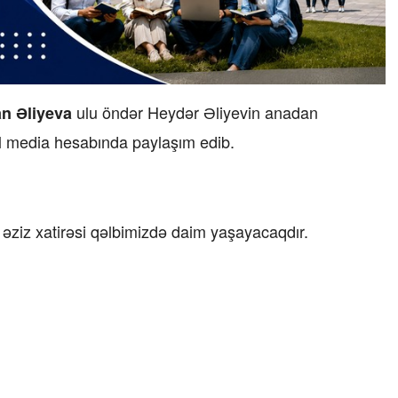
ulu öndər Heydər Əliyevin anadan
n Əliyeva
al media hesabında paylaşım edib.
 əziz xatirəsi qəlbimizdə daim yaşayacaqdır.