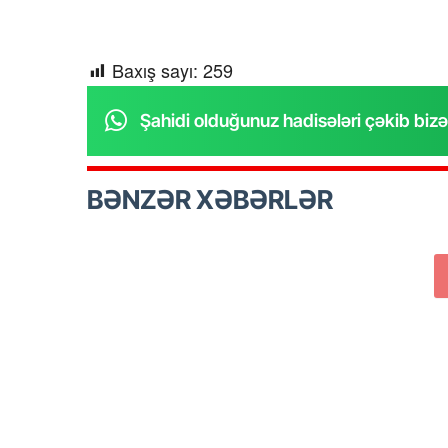
Baxış sayı:
259
Şahidi olduğunuz hadisələri çəkib bizə
BƏNZƏR XƏBƏRLƏR