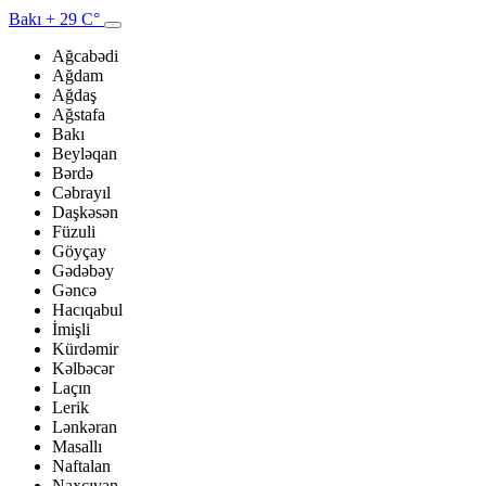
Bakı
+ 29 C°
Ağcabədi
Ağdam
Ağdaş
Ağstafa
Bakı
Beyləqan
Bərdə
Cəbrayıl
Daşkəsən
Füzuli
Göyçay
Gədəbəy
Gəncə
Hacıqabul
İmişli
Kürdəmir
Kəlbəcər
Laçın
Lerik
Lənkəran
Masallı
Naftalan
Naxçıvan