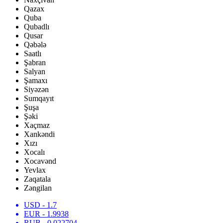
Qazax
Quba
Qubadlı
Qusar
Qəbələ
Saatlı
Şabran
Salyan
Şamaxı
Siyəzən
Sumqayıt
Şuşa
Şəki
Xaçmaz
Xankəndi
Xızı
Xocalı
Xocavənd
Yevlax
Zaqatala
Zəngilan
USD
- 1.7
EUR
- 1.9938
RUB
- 0.022704