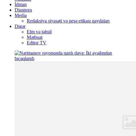
İdman
Diaspora
Media
Redaksiya siyasəti və peşə etikası qaydaları
Digər
Elm və təhsil
Mətbuat
Editor TV