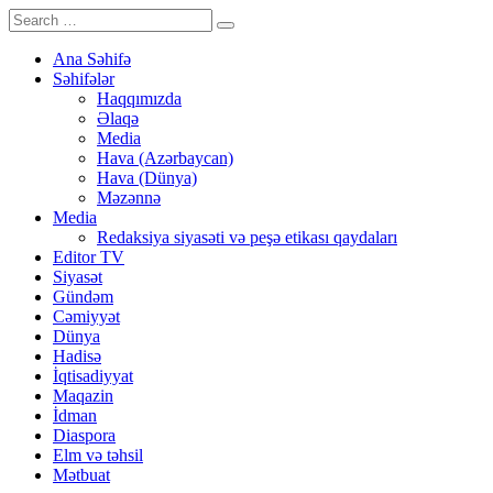
Ana Səhifə
Səhifələr
Haqqımızda
Əlaqə
Media
Hava (Azərbaycan)
Hava (Dünya)
Məzənnə
Media
Redaksiya siyasəti və peşə etikası qaydaları
Editor TV
Siyasət
Gündəm
Cəmiyyət
Dünya
Hadisə
İqtisadiyyat
Maqazin
İdman
Diaspora
Elm və təhsil
Mətbuat