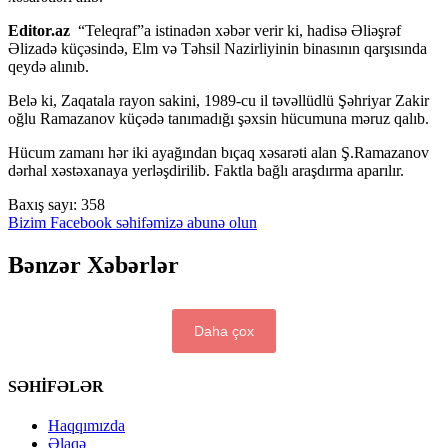
Editor.az
“Teleqraf”a istinadən xəbər verir ki, hadisə Əliəşrəf
Əlizadə küçəsində, Elm və Təhsil Nazirliyinin binasının qarşısında
qeydə alınıb.
Belə ki, Zaqatala rayon sakini, 1989-cu il təvəllüdlü Şəhriyar Zakir
oğlu Ramazanov küçədə tanımadığı şəxsin hücumuna məruz qalıb.
Hücum zamanı hər iki ayağından bıçaq xəsarəti alan Ş.Ramazanov
dərhal xəstəxanaya yerləşdirilib. Faktla bağlı araşdırma aparılır.
Baxış sayı:
358
Bizim Facebook səhifəmizə abunə olun
Bənzər Xəbərlər
Daha çox
SƏHİFƏLƏR
Haqqımızda
Əlaqə