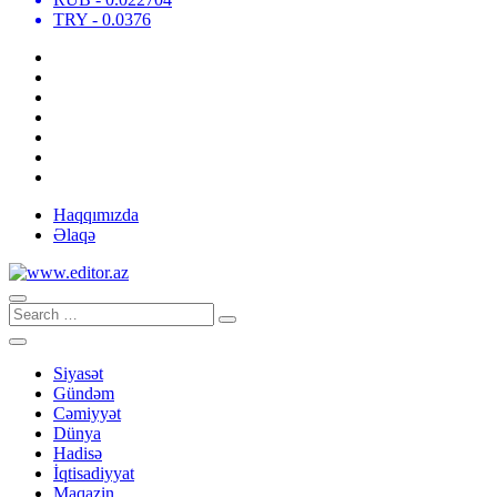
TRY
- 0.0376
Haqqımızda
Əlaqə
Siyasət
Gündəm
Cəmiyyət
Dünya
Hadisə
İqtisadiyyat
Maqazin