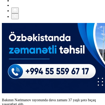
Bakının Nərimanov rayonunda dava zamanı 37 yaşlı şəxs bıçaq
xəsarətləri alıb.