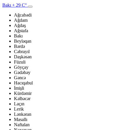
Bakı
+ 29 C°
Ağcabədi
Ağdam
Ağdaş
Ağstafa
Bakı
Beyləqan
Bərdə
Cəbrayıl
Daşkəsən
Füzuli
Göyçay
Gədəbəy
Gəncə
Hacıqabul
İmişli
Kürdəmir
Kəlbəcər
Laçın
Lerik
Lənkəran
Masallı
Naftalan
Naxçıvan