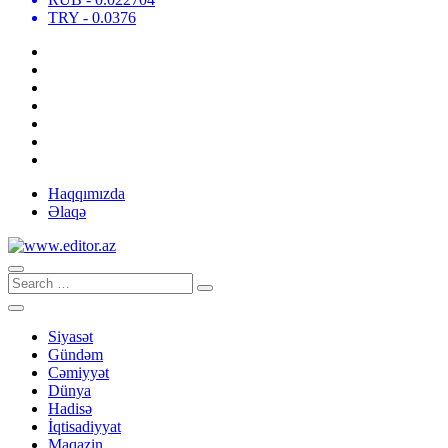
TRY
- 0.0376
Haqqımızda
Əlaqə
Siyasət
Gündəm
Cəmiyyət
Dünya
Hadisə
İqtisadiyyat
Maqazin