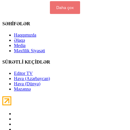
Daha çox
SƏHİFƏLƏR
Haqqımızda
Əlaqə
Media
Məxfilik Siyasəti
SÜRƏTLİ KEÇİDLƏR
Editor TV
Hava (Azərbaycan)
Hava (Dünya)
Məzənnə