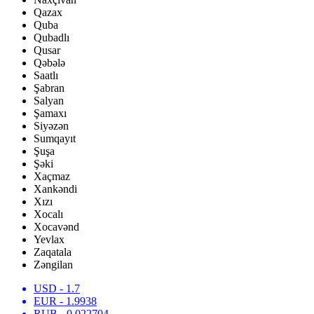
Qazax
Quba
Qubadlı
Qusar
Qəbələ
Saatlı
Şabran
Salyan
Şamaxı
Siyəzən
Sumqayıt
Şuşa
Şəki
Xaçmaz
Xankəndi
Xızı
Xocalı
Xocavənd
Yevlax
Zaqatala
Zəngilan
USD
- 1.7
EUR
- 1.9938
RUB
- 0.022704