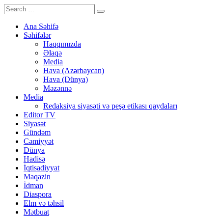
Ana Səhifə
Səhifələr
Haqqımızda
Əlaqə
Media
Hava (Azərbaycan)
Hava (Dünya)
Məzənnə
Media
Redaksiya siyasəti və peşə etikası qaydaları
Editor TV
Siyasət
Gündəm
Cəmiyyət
Dünya
Hadisə
İqtisadiyyat
Maqazin
İdman
Diaspora
Elm və təhsil
Mətbuat