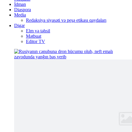
İdman
Diaspora
Media
Redaksiya siyasəti və peşə etikası qaydaları
Digər
Elm və təhsil
Mətbuat
Editor TV